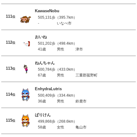
KawaseNobu
111
位
505,131歩（395.7km）
-
いなべ市
おいね
112
位
501,202歩（498.4km）
41歳
男性
津市
ねんちゃん
113
位
500,784歩（433.0km）
67歳
男性
三重郡菰野町
EnhydraLutris
114
位
500,409歩（334.4km）
36歳
男性
鈴鹿市
ぱりけん
115
位
499,868歩（268.6km）
58歳
女性
亀山市