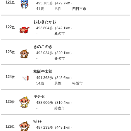
121
位
495,185歩（479.7km）
41歳
男性
四日市市
おおきたかお
122
位
493,804歩（342.1km）
-
桑名市
きのこのき
123
位
492,034歩（320.1km）
-
桑名市
松阪牛太郎
124
位
491,368歩（345.6km）
54歳
男性
松阪市
キチセ
125
位
488,606歩（310.4km）
-
鈴鹿市
wise
126
位
487,233歩（449.1km）