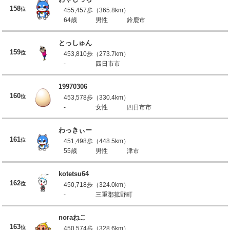
158
位
455,457歩（365.8km）
64歳
男性
鈴鹿市
とっしゅん
159
位
453,810歩（273.7km）
-
四日市市
19970306
160
位
453,578歩（330.4km）
-
女性
四日市市
わっきぃー
161
位
451,498歩（448.5km）
55歳
男性
津市
kotetsu64
162
位
450,718歩（324.0km）
-
三重郡菰野町
noraねこ
163
位
450,574歩（328.6km）