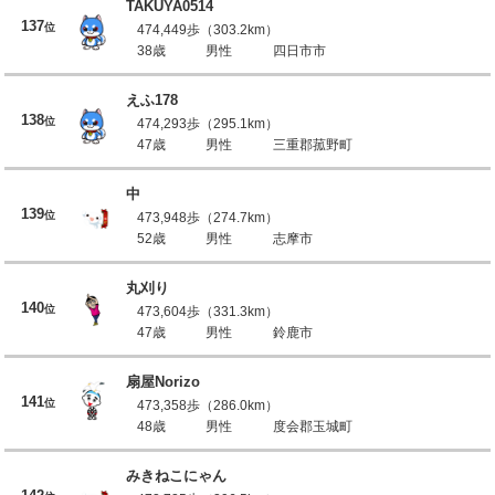
TAKUYA0514
137
位
474,449歩（303.2km）
38歳
男性
四日市市
えふ178
138
位
474,293歩（295.1km）
47歳
男性
三重郡菰野町
中
139
位
473,948歩（274.7km）
52歳
男性
志摩市
丸刈り
140
位
473,604歩（331.3km）
47歳
男性
鈴鹿市
扇屋Norizo
141
位
473,358歩（286.0km）
48歳
男性
度会郡玉城町
みきねこにゃん