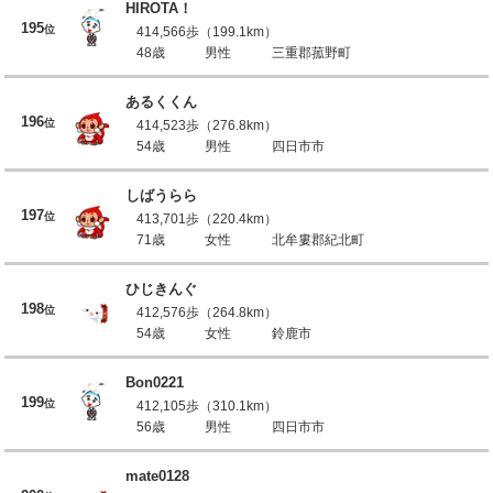
HIROTA！
195
位
414,566歩（199.1km）
48歳
男性
三重郡菰野町
あるくくん
196
位
414,523歩（276.8km）
54歳
男性
四日市市
しばうらら
197
位
413,701歩（220.4km）
71歳
女性
北牟婁郡紀北町
ひじきんぐ
198
位
412,576歩（264.8km）
54歳
女性
鈴鹿市
Bon0221
199
位
412,105歩（310.1km）
56歳
男性
四日市市
mate0128