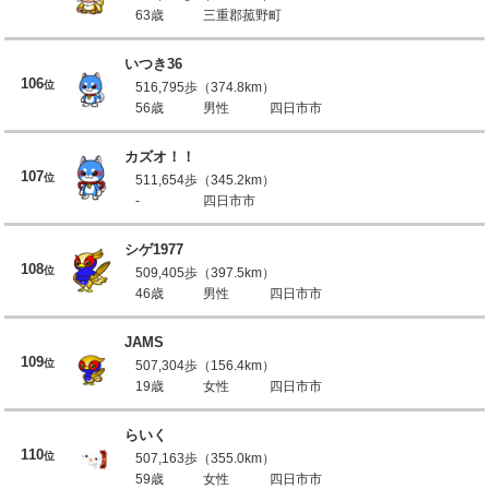
63歳
三重郡菰野町
いつき36
106
位
516,795歩（374.8km）
56歳
男性
四日市市
カズオ！！
107
位
511,654歩（345.2km）
-
四日市市
シゲ1977
108
位
509,405歩（397.5km）
46歳
男性
四日市市
JAMS
109
位
507,304歩（156.4km）
19歳
女性
四日市市
らいく
110
位
507,163歩（355.0km）
59歳
女性
四日市市