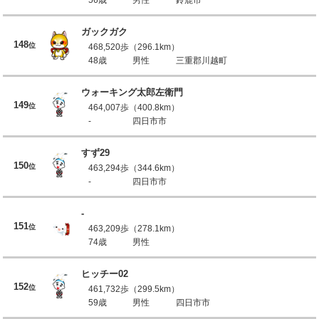
ガックガク
148
位
468,520歩（296.1km）
48歳
男性
三重郡川越町
ウォーキング太郎左衛門
149
位
464,007歩（400.8km）
-
四日市市
すず29
150
位
463,294歩（344.6km）
-
四日市市
-
151
位
463,209歩（278.1km）
74歳
男性
ヒッチー02
152
位
461,732歩（299.5km）
59歳
男性
四日市市