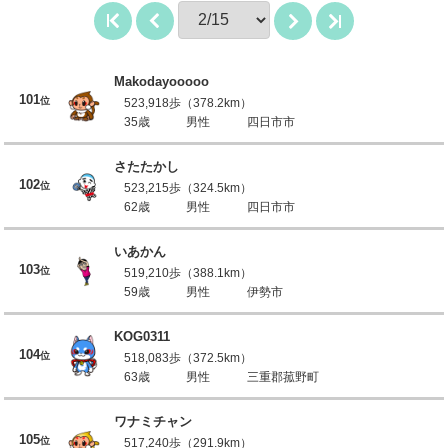
Makodayooooo
101
位
523,918歩（378.2km）
35歳
男性
四日市市
さたたかし
102
位
523,215歩（324.5km）
62歳
男性
四日市市
いあかん
103
位
519,210歩（388.1km）
59歳
男性
伊勢市
KOG0311
104
位
518,083歩（372.5km）
63歳
男性
三重郡菰野町
ワナミチャン
105
位
517,240歩（291.9km）