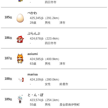
-
四日市市
ぺかわ
185
位
425,345歩（291.2km）
28歳
男性
津市
ぷらんぷ
186
位
424,678歩（223.4km）
-
四日市市
aoiumi
187
位
424,585歩（400.9km）
63歳
男性
津市
marisa
188
位
424,109歩（280.0km）
-
女性
鈴鹿市
と・ん・ぼ
189
位
423,574歩（254.1km）
55歳
男性
度会郡南伊勢町