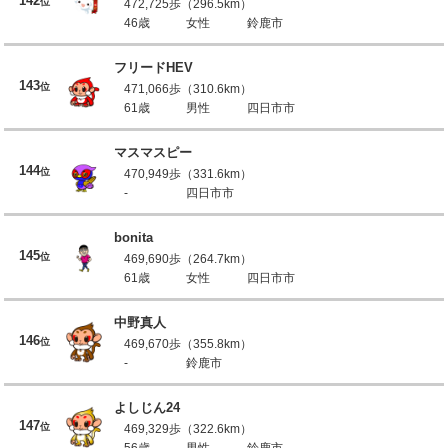
142
位
472,725歩（296.5km）
46歳
女性
鈴鹿市
フリードHEV
143
位
471,066歩（310.6km）
61歳
男性
四日市市
マスマスピー
144
位
470,949歩（331.6km）
-
四日市市
bonita
145
位
469,690歩（264.7km）
61歳
女性
四日市市
中野真人
146
位
469,670歩（355.8km）
-
鈴鹿市
よしじん24
147
位
469,329歩（322.6km）
56歳
男性
鈴鹿市