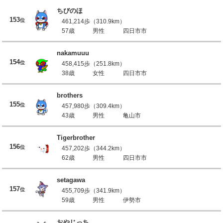
ちびのほ
153
位
461,214歩（310.9km）
57歳
男性
四日市市
nakamuuu
154
位
458,415歩（251.8km）
38歳
女性
四日市市
brothers
155
位
457,980歩（309.4km）
43歳
男性
亀山市
Tigerbrother
156
位
457,202歩（344.2km）
62歳
男性
四日市市
setagawa
157
位
455,709歩（341.9km）
59歳
男性
伊勢市
おやじっち