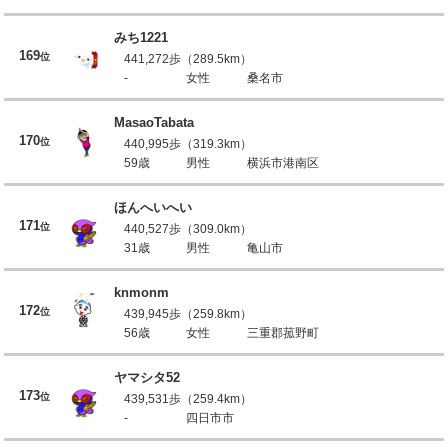
みち1221
169
位
441,272歩（289.5km）
-
女性
桑名市
MasaoTabata
170
位
440,995歩（319.3km）
59歳
男性
横浜市港南区
ほんへいへい
171
位
440,527歩（309.0km）
31歳
男性
亀山市
knmonm
172
位
439,945歩（259.8km）
56歳
女性
三重郡菰野町
ヤマシタ52
173
位
439,531歩（259.4km）
-
四日市市