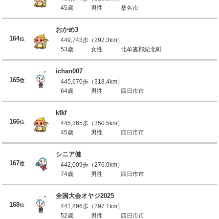
45歳
男性
桑名市
おかめ3
164
位
449,743歩（292.3km）
53歳
女性
北牟婁郡紀北町
ichan007
165
位
445,670歩（318.4km）
64歳
男性
四日市市
kfkf
166
位
445,365歩（350.5km）
45歳
男性
四日市市
シニア健
167
位
442,009歩（276.0km）
74歳
男性
四日市市
全国大会オヤジ2025
168
位
441,896歩（297.1km）
52歳
男性
四日市市