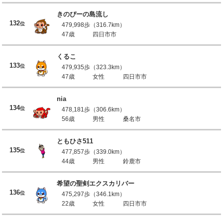
きのぴーの島流し
132
位
479,998歩（316.7km）
47歳
四日市市
くるこ
133
位
479,935歩（323.3km）
47歳
女性
四日市市
nia
134
位
478,181歩（306.6km）
56歳
男性
桑名市
ともひさ511
135
位
477,857歩（339.0km）
44歳
男性
鈴鹿市
希望の聖剣エクスカリバー
136
位
475,297歩（346.1km）
22歳
女性
四日市市