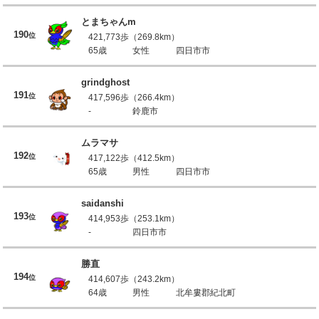
とまちゃんm
190
位
421,773歩（269.8km）
65歳
女性
四日市市
grindghost
191
位
417,596歩（266.4km）
-
鈴鹿市
ムラマサ
192
位
417,122歩（412.5km）
65歳
男性
四日市市
saidanshi
193
位
414,953歩（253.1km）
-
四日市市
勝直
194
位
414,607歩（243.2km）
64歳
男性
北牟婁郡紀北町