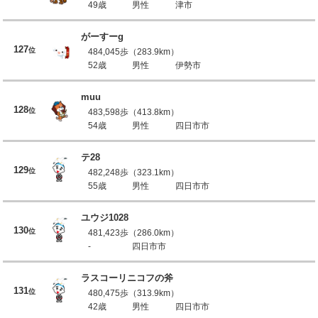
49歳
男性
津市
がーすーg
127
位
484,045歩（283.9km）
52歳
男性
伊勢市
muu
128
位
483,598歩（413.8km）
54歳
男性
四日市市
テ28
129
位
482,248歩（323.1km）
55歳
男性
四日市市
ユウジ1028
130
位
481,423歩（286.0km）
-
四日市市
ラスコーリニコフの斧
131
位
480,475歩（313.9km）
42歳
男性
四日市市