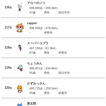
アローのノリ
116
位
499,080歩（306.6km）
47歳
男性
四日市市
zapper
117
位
498,499歩（376.6km）
-
伊勢市
スーパーコブラ
118
位
497,158歩（61.3km）
67歳
男性
伊勢市
ちょうみん
119
位
496,451歩（334.8km）
55歳
男性
四日市市
かずおっさん
120
位
495,725歩（359.5km）
55歳
男性
鈴鹿市
茶太郎