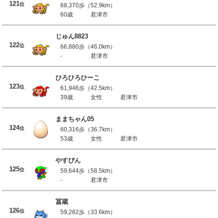
121
位
68,370歩（52.9km）
60歳
君津市
じゅん8823
122
位
66,880歩（46.0km）
-
君津市
ひろひろひーこ
123
位
61,946歩（42.5km）
39歳
女性
君津市
ままちゃん05
124
位
60,316歩（36.7km）
53歳
女性
君津市
やすぴん
125
位
59,644歩（58.5km）
-
君津市
冨蔵
126
位
59,282歩（33.6km）