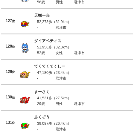
56歳
男性
君津市
天橋ー歩
127
位
52,273歩（31.9km）
-
君津市
ダイアベティス
128
位
51,956歩（32.3km）
52歳
女性
君津市
てくてくてくしー
129
位
47,180歩（23.4km）
-
君津市
まーさく
130
位
41,531歩（27.5km）
29歳
男性
君津市
歩くぞう
131
位
39,087歩（26.4km）
-
君津市