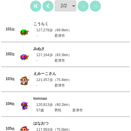
こうらく
101
位
127,278歩（89.9km）
-
君津市
みぬさ
102
位
127,164歩（83.3km）
-
君津市
えみーこさん
103
位
121,457歩（75.4km）
-
君津市
tomnao
104
位
120,813歩（80.2km）
57歳
男性
君津市
はなおつ
105
位
117,993歩（75.0km）