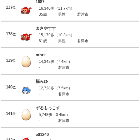
1687
137
位
16,340歩（11.7km）
35歳
男性
君津市
まさやすす
138
位
15,179歩（10.3km）
61歳
男性
君津市
mhrk
139
位
14,342歩（7.4km）
-
君津市
福みゆ
140
位
12,728歩（7.5km）
-
君津市
ずるもっこす
141
位
5,748歩（3.4km）
-
君津市
e01240