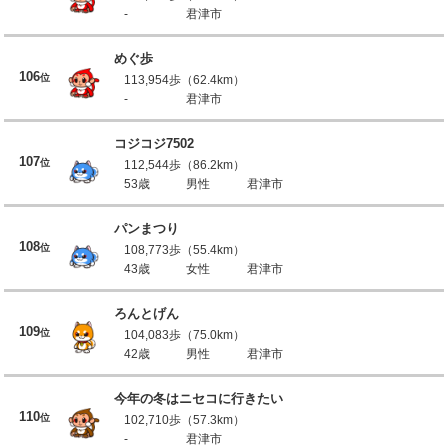
-
君津市
めぐ歩
106
位
113,954歩（62.4km）
-
君津市
コジコジ7502
107
位
112,544歩（86.2km）
53歳
男性
君津市
パンまつり
108
位
108,773歩（55.4km）
43歳
女性
君津市
ろんとげん
109
位
104,083歩（75.0km）
42歳
男性
君津市
今年の冬はニセコに行きたい
110
位
102,710歩（57.3km）
-
君津市