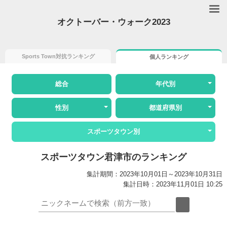
オクトーバー・ウォーク2023
Sports Town対抗ランキング
個人ランキング
総合
年代別
性別
都道府県別
スポーツタウン別
スポーツタウン君津市のランキング
集計期間：2023年10月01日～2023年10月31日
集計日時：2023年11月01日 10:25