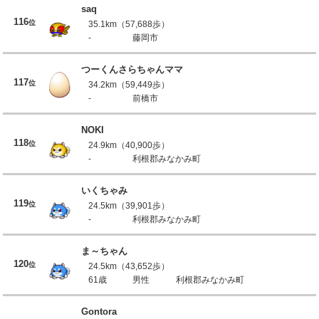
saq
116
位
35.1km（57,688歩）
-
藤岡市
つーくんさらちゃんママ
117
位
34.2km（59,449歩）
-
前橋市
NOKI
118
位
24.9km（40,900歩）
-
利根郡みなかみ町
いくちゃみ
119
位
24.5km（39,901歩）
-
利根郡みなかみ町
ま～ちゃん
120
位
24.5km（43,652歩）
61歳
男性
利根郡みなかみ町
Gontora