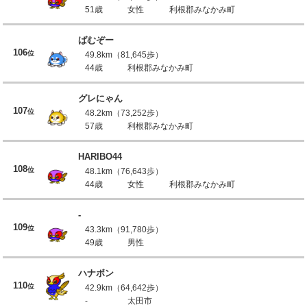
51歳
女性
利根郡みなかみ町
ばむぞー
106
位
49.8km（81,645歩）
44歳
利根郡みなかみ町
グレにゃん
107
位
48.2km（73,252歩）
57歳
利根郡みなかみ町
HARIBO44
108
位
48.1km（76,643歩）
44歳
女性
利根郡みなかみ町
-
109
位
43.3km（91,780歩）
49歳
男性
ハナボン
110
位
42.9km（64,642歩）
-
太田市