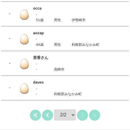
occa
-
-
51歳
男性
伊勢崎市
aozap
-
-
44歳
男性
利根郡みなかみ町
里香さん
-
-
-
高崎市
daves
-
-
-
利根郡みなかみ町