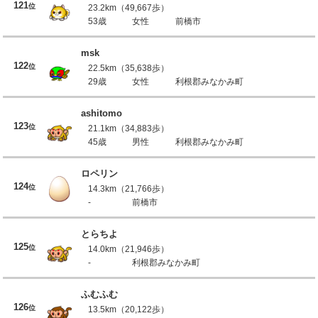
121
位
23.2km（49,667歩）
53歳
女性
前橋市
msk
122
位
22.5km（35,638歩）
29歳
女性
利根郡みなかみ町
ashitomo
123
位
21.1km（34,883歩）
45歳
男性
利根郡みなかみ町
ロペリン
124
位
14.3km（21,766歩）
-
前橋市
とらちよ
125
位
14.0km（21,946歩）
-
利根郡みなかみ町
ふむふむ
126
位
13.5km（20,122歩）