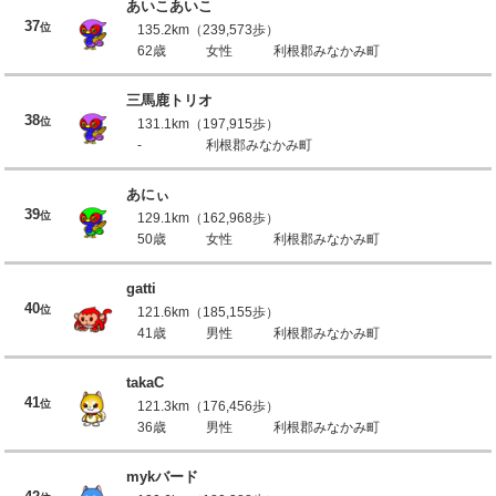
あいこあいこ
37
位
135.2km（239,573歩）
62歳
女性
利根郡みなかみ町
三馬鹿トリオ
38
位
131.1km（197,915歩）
-
利根郡みなかみ町
あにぃ
39
位
129.1km（162,968歩）
50歳
女性
利根郡みなかみ町
gatti
40
位
121.6km（185,155歩）
41歳
男性
利根郡みなかみ町
takaC
41
位
121.3km（176,456歩）
36歳
男性
利根郡みなかみ町
mykバード