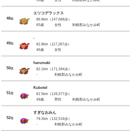
エツコデラックス
48
位
86.6km（147,688歩）
65歳
女性
利根郡みなかみ町
-
49
位
82.8km（117,287歩）
46歳
女性
harumaki
50
位
82.1km（171,394歩）
-
利根郡みなかみ町
Kubotel
51
位
81.5km（126,577歩）
49歳
男性
利根郡みなかみ町
すぎなおみん
52
位
79.2km（132,518歩）
-
利根郡みなかみ町