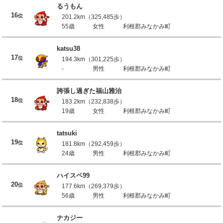
るうもん
16
位
201.2km（325,485歩）
55歳
女性
利根郡みなかみ町
katsu38
17
位
194.3km（301,225歩）
-
男性
利根郡みなかみ町
誇張し過ぎた福山雅治
18
位
183.2km（232,838歩）
19歳
女性
利根郡みなかみ町
tatsuki
19
位
181.8km（292,459歩）
24歳
男性
利根郡みなかみ町
ハイスペ99
20
位
177.6km（269,379歩）
56歳
男性
利根郡みなかみ町
ナカジー