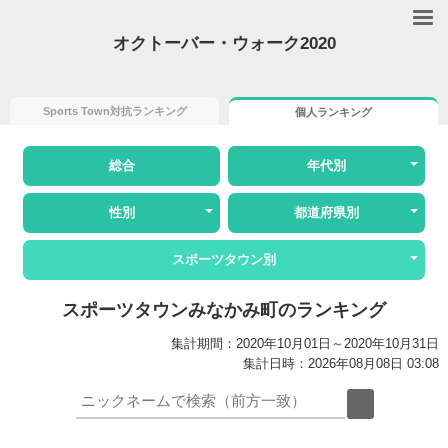
オクトーバー・ウォーク2020
Sports Town対抗ランキング
個人ランキング
総合
年代別
性別
都道府県別
スポーツタウン別
スポーツタウンみなかみ町のランキング
集計期間：2020年10月01日～2020年10月31日
集計日時：2026年08月08日 03:08