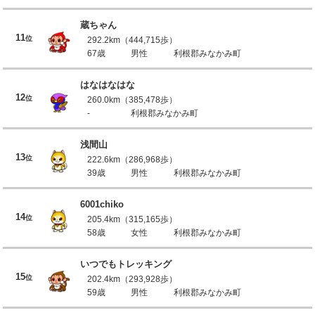
蔵ちゃん
11
位
292.2km（444,715歩）
67歳
男性
利根郡みなかみ町
はなはなはな
12
位
260.0km（385,478歩）
-
利根郡みなかみ町
浅間山
13
位
222.6km（286,968歩）
39歳
男性
利根郡みなかみ町
6001chiko
14
位
205.4km（315,165歩）
58歳
女性
利根郡みなかみ町
いつでもトレッキング
15
位
202.4km（293,928歩）
59歳
男性
利根郡みなかみ町