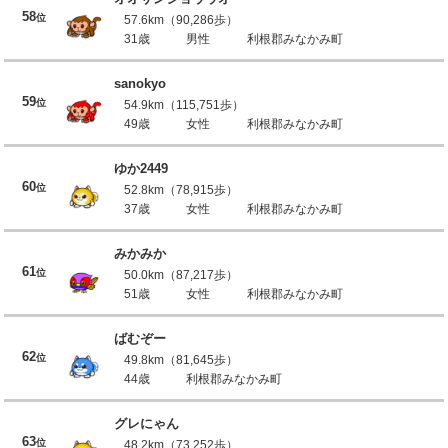
58
位
57.6km（90,286歩）
31歳
男性
利根郡みなかみ町
sanokyo
59
位
54.9km（115,751歩）
49歳
女性
利根郡みなかみ町
ゆか2449
60
位
52.8km（78,915歩）
37歳
女性
利根郡みなかみ町
みかみか
61
位
50.0km（87,217歩）
51歳
女性
利根郡みなかみ町
ばむぞー
62
位
49.8km（81,645歩）
44歳
利根郡みなかみ町
グレにゃん
63
位
48.2km（73,252歩）