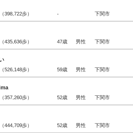
m（398,722歩）
-
下関市
m（435,636歩）
47歳
男性
下関市
い
m（526,148歩）
59歳
男性
下関市
ima
m（357,260歩）
52歳
男性
下関市
m（444,709歩）
52歳
男性
下関市