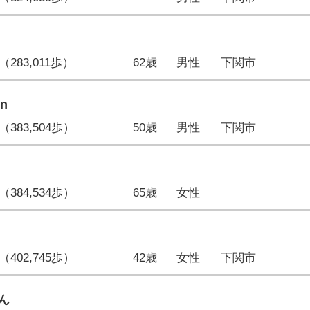
m（283,011歩）
62歳
男性
下関市
4n
m（383,504歩）
50歳
男性
下関市
m（384,534歩）
65歳
女性
m（402,745歩）
42歳
女性
下関市
ん