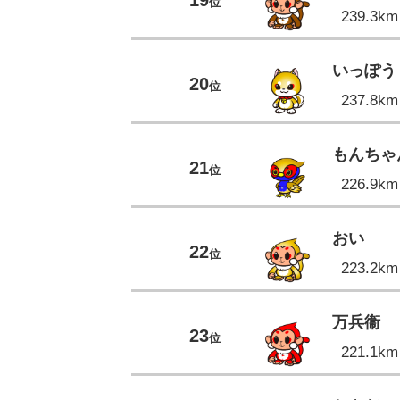
位
239.3k
いっぽう
20
位
237.8k
もんちゃ
21
位
226.9k
おい
22
位
223.2k
万兵衞
23
位
221.1k