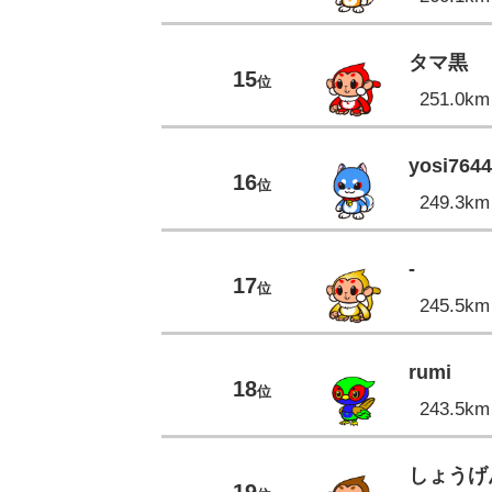
タマ黒
15
位
251.0k
yosi764
16
位
249.3k
-
17
位
245.5k
rumi
18
位
243.5k
しょうげ
19