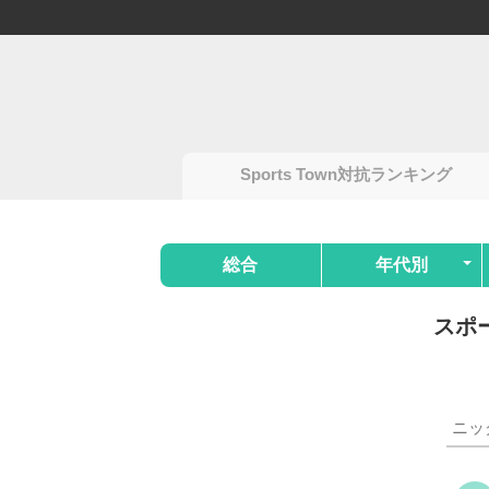
Sports Town対抗ランキング
総合
年代別
スポ