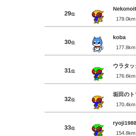
Nekonoit
29
位
179.0k
koba
30
位
177.8k
ウラタッ
31
位
176.6k
垢田のト
32
位
170.4k
ryoji198
33
位
154.8k