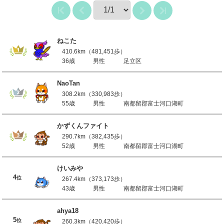
ねこた
410.6km（481,451歩）
36歳
男性
足立区
NaoTan
308.2km（330,983歩）
55歳
男性
南都留郡富士河口湖町
かずくんファイト
290.7km（382,435歩）
52歳
男性
南都留郡富士河口湖町
けいみや
4
位
267.4km（373,173歩）
43歳
男性
南都留郡富士河口湖町
ahya18
5
位
260.3km（420,420歩）