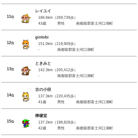
レイユイ
11
位
186.6km（269,739歩）
43歳
男性
南都留郡富士河口湖町
gintobi
12
位
151.0km（219,909歩）
-
南都留郡富士河口湖町
ときみと
13
位
142.3km（205,412歩）
-
南都留郡富士河口湖町
古の小径
14
位
137.3km（220,435歩）
41歳
男性
南都留郡富士河口湖町
檸檬堂
15
位
137.2km（198,828歩）
42歳
男性
南都留郡富士河口湖町