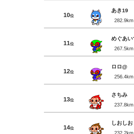
あき19
10
位
282.9k
めぐあい
11
位
267.5k
ロロ@
12
位
256.4k
さちみ
13
位
237.8k
しおしお
14
位
232.2k