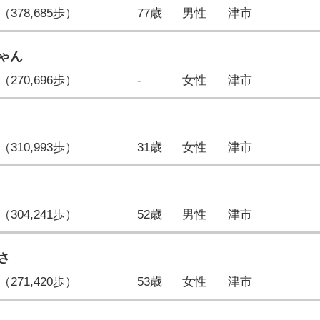
m（378,685歩）
77歳
男性
津市
ゃん
m（270,696歩）
-
女性
津市
m（310,993歩）
31歳
女性
津市
m（304,241歩）
52歳
男性
津市
さ
m（271,420歩）
53歳
女性
津市