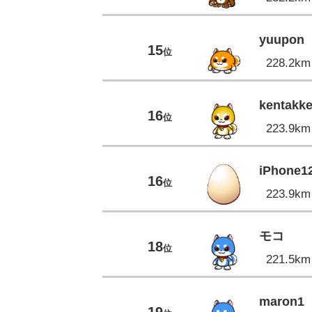
yuupon
15
位
228.2k
kentakk
16
位
223.9k
iPhone1
16
位
223.9k
モコ
18
位
221.5k
maron1
19