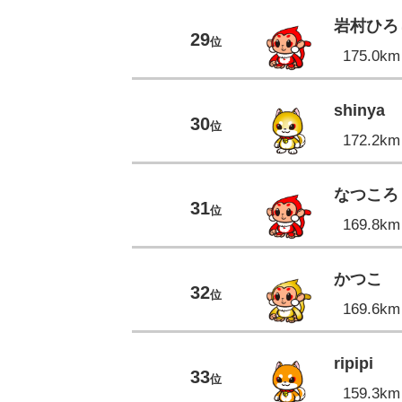
岩村ひろ
29
位
175.0k
shinya
30
位
172.2k
なつころ
31
位
169.8k
かつこ
32
位
169.6k
ripipi
33
位
159.3k