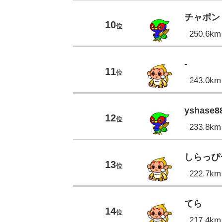
チャポン
10
位
250.6k
-
11
位
243.0k
yshase8
12
位
233.8k
しらっぴ
13
位
222.7k
てら
14
位
217.4k