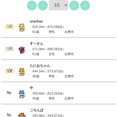
urachan
619.2km（875,596歩）
61歳
男性
志摩市
す一さん
471.0km（695,562歩）
61歳
女性
志摩市
たにおちゃん
444.1km（573,875歩）
48歳
男性
志摩市
中
4
位
356.6km（615,254歩）
49歳
男性
志摩市
ごろんぱ
5
位
293.0km（443,073歩）