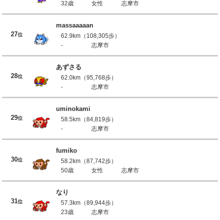
32歳
女性
志摩市
massaaaaan
27
位
62.9km（108,305歩）
-
志摩市
あずさる
28
位
62.0km（95,768歩）
-
志摩市
uminokami
29
位
58.5km（84,819歩）
-
志摩市
fumiko
30
位
58.2km（87,742歩）
50歳
女性
志摩市
なり
31
位
57.3km（89,944歩）
23歳
志摩市