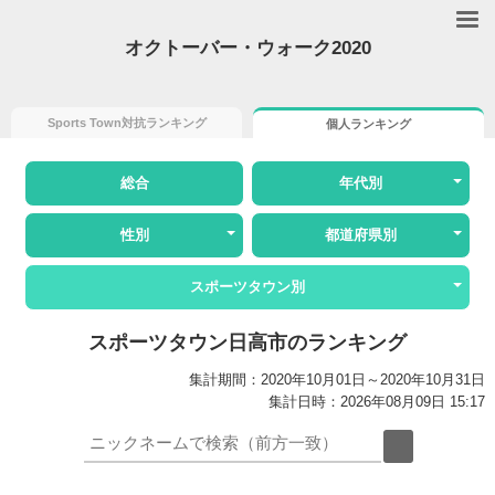
オクトーバー・ウォーク2020
Sports Town対抗ランキング
個人ランキング
総合
年代別
性別
都道府県別
スポーツタウン別
スポーツタウン日高市のランキング
集計期間：2020年10月01日～2020年10月31日
集計日時：2026年08月09日 15:17