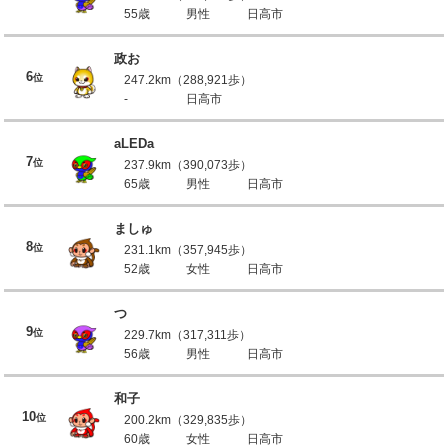
55歳
男性
日高市
政お
6
位
247.2km（288,921歩）
-
日高市
aLEDa
7
位
237.9km（390,073歩）
65歳
男性
日高市
ましゅ
8
位
231.1km（357,945歩）
52歳
女性
日高市
つ
9
位
229.7km（317,311歩）
56歳
男性
日高市
和子
10
位
200.2km（329,835歩）
60歳
女性
日高市