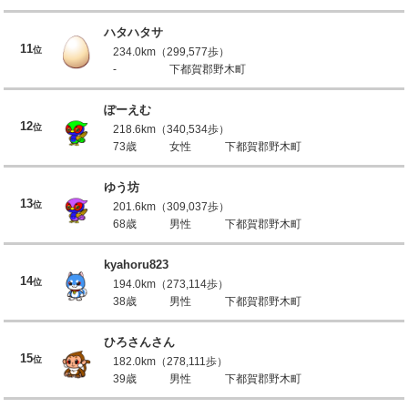
ハタハタサ
11
位
234.0km（299,577歩）
-
下都賀郡野木町
ぽーえむ
12
位
218.6km（340,534歩）
73歳
女性
下都賀郡野木町
ゆう坊
13
位
201.6km（309,037歩）
68歳
男性
下都賀郡野木町
kyahoru823
14
位
194.0km（273,114歩）
38歳
男性
下都賀郡野木町
ひろさんさん
15
位
182.0km（278,111歩）
39歳
男性
下都賀郡野木町