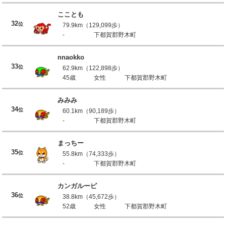
こことも
32
位
79.9km（129,099歩）
-
下都賀郡野木町
nnaokko
33
位
62.9km（122,898歩）
45歳
女性
下都賀郡野木町
みみみ
34
位
60.1km（90,189歩）
-
下都賀郡野木町
まっちー
35
位
55.8km（74,333歩）
-
下都賀郡野木町
カンガルーピ
36
位
38.8km（45,672歩）
52歳
女性
下都賀郡野木町