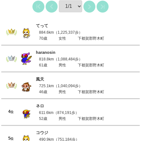
てって
884.6km（1,225,337歩）
70歳
女性
下都賀郡野木町
haranosin
818.8km（1,088,484歩）
61歳
男性
下都賀郡野木町
風天
725.1km（1,040,094歩）
46歳
男性
下都賀郡野木町
ネロ
4
位
611.6km（874,191歩）
52歳
男性
下都賀郡野木町
コウジ
5
位
490.9km（751,184歩）