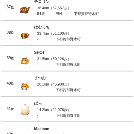
チロリン
37
位
36.4km（67,667歩）
54歳
男性
下都賀郡野木町
はむっち
38
位
33.7km（51,100歩）
-
下都賀郡野木町
SHOT
39
位
31.5km（50,126歩）
-
下都賀郡野木町
まつお
40
位
26.1km（46,900歩）
-
下都賀郡野木町
ぱろ
41
位
14.2km（21,078歩）
-
下都賀郡野木町
Makisan