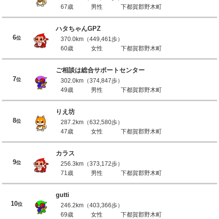
67歳
男性
下都賀郡野木町
ハタちゃんGPZ
6
位
370.0km（449,461歩）
60歳
女性
下都賀郡野木町
ご相談は総合サポートセンター
7
位
302.0km（374,847歩）
49歳
男性
下都賀郡野木町
りえ坊
8
位
287.2km（632,580歩）
47歳
女性
下都賀郡野木町
カラス
9
位
256.3km（373,172歩）
71歳
男性
下都賀郡野木町
gutti
10
位
246.2km（403,366歩）
69歳
女性
下都賀郡野木町