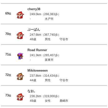
cherry38
69
位
249.0km（266,383歩）
-
水戸市
ぷーぱん
70
位
247.6km（367,740歩）
48歳
男性
守谷市
Road Runner
71
位
241.3km（265,407歩）
-
坂東市
Mikitoweeeen
72
位
237.8km（314,434歩）
44歳
男性
守谷市
なお。
73
位
236.2km（319,000歩）
49歳
女性
鹿嶋市