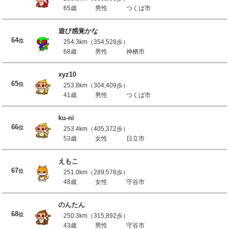
65歳
男性
つくば市
遊び感覚かな
64
位
254.3km（354,528歩）
68歳
男性
神栖市
xyz10
65
位
253.8km（304,409歩）
41歳
男性
つくば市
ku-ni
66
位
253.4km（405,372歩）
53歳
女性
日立市
えもこ
67
位
251.0km（289,578歩）
48歳
女性
守谷市
のんたん
68
位
250.3km（315,892歩）
43歳
男性
守谷市