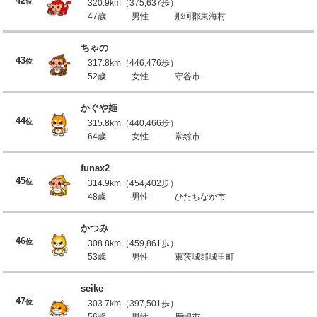
42
位
320.9km（375,637歩）
47歳
男性
那珂郡東海村
ちゃの
43
位
317.8km（446,476歩）
52歳
女性
守谷市
かぐや姫
44
位
315.8km（440,466歩）
64歳
女性
常総市
funax2
45
位
314.9km（454,402歩）
48歳
男性
ひたちなか市
かつみ
46
位
308.8km（459,861歩）
53歳
男性
東茨城郡城里町
seike
47
位
303.7km（397,501歩）
56歳
男性
鹿嶋市