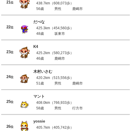
21
位
438.7km（608,073歩）
56歳
男性
鹿嶋市
だべな
22
位
425.3km（454,560歩）
48歳
坂東市
K4
23
位
425.2km（580,273歩）
46歳
鹿嶋市
木村いさむ
24
位
420.2km（515,556歩）
51歳
男性
鹿嶋市
マント
25
位
408.0km（766,933歩）
58歳
男性
行方市
yossie
26
位
405.7km（405,742歩）