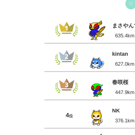
まさやん
635.4k
kintan
627.0k
春咲桜
447.9k
NK
4
位
376.1k