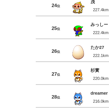
茂
24
位
227.4k
みっしー
25
位
222.4k
たか27
26
位
222.1k
杉實
27
位
220.0k
dreamer
28
位
216.0k