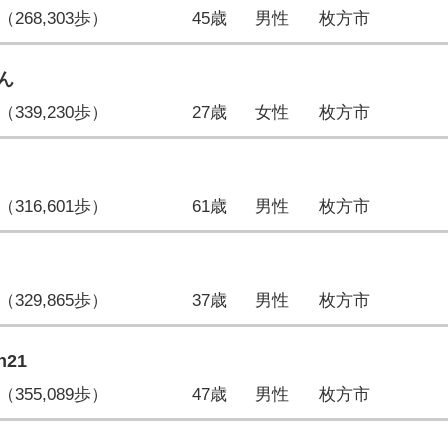
m（268,303歩）
45歳
男性
枚方市
ん
m（339,230歩）
27歳
女性
枚方市
m（316,601歩）
61歳
男性
枚方市
m（329,865歩）
37歳
男性
枚方市
n21
m（355,089歩）
47歳
男性
枚方市