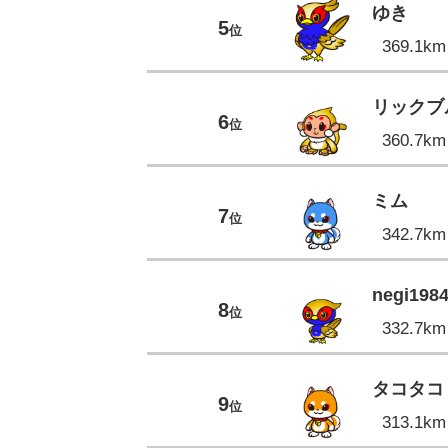
ゆき
5
位
369.1k
リックブ
6
位
360.7k
ミム
7
位
342.7k
negi198
8
位
332.7k
タコタコ
9
位
313.1k