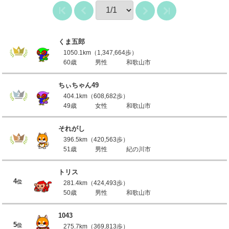
くま五郎
1050.1km（1,347,664歩）
60歳
男性
和歌山市
ちぃちゃん49
404.1km（608,682歩）
49歳
女性
和歌山市
それがし
396.5km（420,563歩）
51歳
男性
紀の川市
トリス
4
位
281.4km（424,493歩）
50歳
男性
和歌山市
1043
5
位
275.7km（369,813歩）