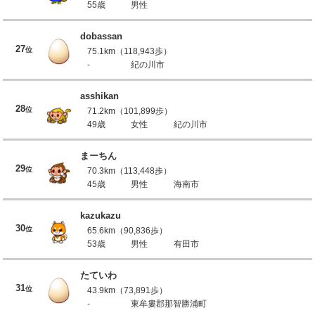
55歳
男性
dobassan
27
位
75.1km（118,943歩）
-
紀の川市
asshikan
28
位
71.2km（101,899歩）
49歳
女性
紀の川市
まーちん
29
位
70.3km（113,448歩）
45歳
男性
海南市
kazukazu
30
位
65.6km（90,836歩）
53歳
男性
有田市
たていわ
31
位
43.9km（73,891歩）
-
東牟婁郡那智勝浦町