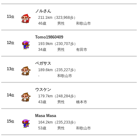
ノルさん
11
位
211.1km（323,968歩）
46歳
男性
和歌山市
Tomo19860409
12
位
193.9km（230,707歩）
34歳
男性
有田市
ペガサス
13
位
189.6km（235,227歩）
-
和歌山市
ウスケン
14
位
179.7km（248,284歩）
43歳
男性
橋本市
Masa Masa
15
位
164.2km（235,233歩）
53歳
男性
和歌山市