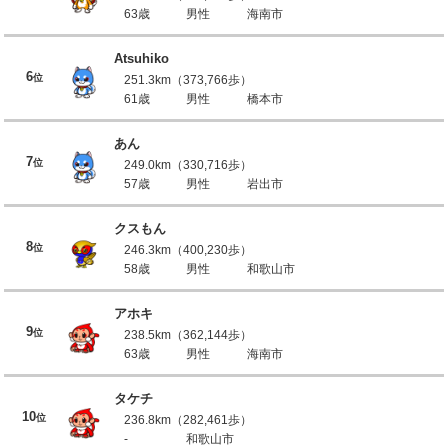
63歳
男性
海南市
Atsuhiko
6
位
251.3km（373,766歩）
61歳
男性
橋本市
あん
7
位
249.0km（330,716歩）
57歳
男性
岩出市
クスもん
8
位
246.3km（400,230歩）
58歳
男性
和歌山市
アホキ
9
位
238.5km（362,144歩）
63歳
男性
海南市
タケチ
10
位
236.8km（282,461歩）
-
和歌山市