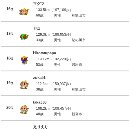
マグマ
16
位
133.5km（197,109歩）
60歳
男性
和歌山市
TK1
17
位
129.3km（199,053歩）
33歳
男性
紀の川市
Hirotatupapa
18
位
119.1km（182,228歩）
53歳
男性
岩出市
zuka51
19
位
112.3km（150,937歩）
38歳
男性
和歌山市
taka338
20
位
108.2km（109,457歩）
48歳
男性
新宮市
えりえり