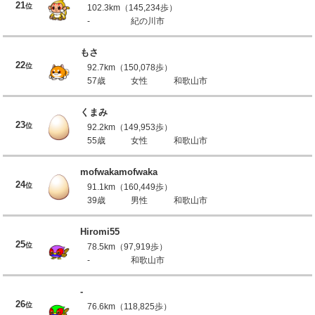
21
位
102.3km（145,234歩）
-
紀の川市
もさ
22
位
92.7km（150,078歩）
57歳
女性
和歌山市
くまみ
23
位
92.2km（149,953歩）
55歳
女性
和歌山市
mofwakamofwaka
24
位
91.1km（160,449歩）
39歳
男性
和歌山市
Hiromi55
25
位
78.5km（97,919歩）
-
和歌山市
-
26
位
76.6km（118,825歩）