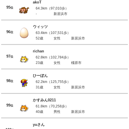
akoT
95
位
64.3km（97,010歩）
-
新居浜市
ウィッツ
96
位
63.4km（107,531歩）
52歳
女性
新居浜市
richan
97
位
62.8km（102,784歩）
23歳
女性
橿原市
ひーぽん
98
位
62.2km（125,755歩）
31歳
女性
新居浜市
かすみん0211
99
位
61.8km（70,258歩）
40歳
男性
新居浜市
yuさん