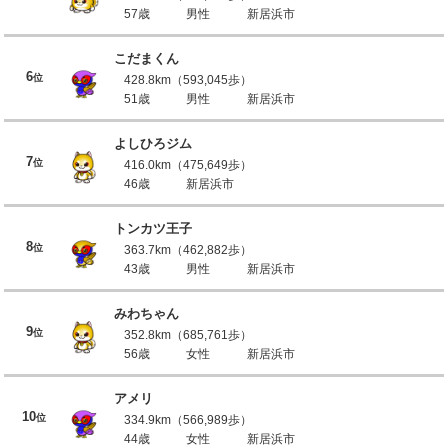
57歳
男性
新居浜市
こだまくん
6
位
428.8km（593,045歩）
51歳
男性
新居浜市
よしひろジム
7
位
416.0km（475,649歩）
46歳
新居浜市
トンカツ王子
8
位
363.7km（462,882歩）
43歳
男性
新居浜市
みわちゃん
9
位
352.8km（685,761歩）
56歳
女性
新居浜市
アメリ
10
位
334.9km（566,989歩）
44歳
女性
新居浜市