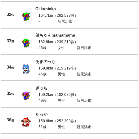
Okkuntako
32
位
164.7km（262,533歩）
-
新居浜市
健ちゃんmamamama
33
位
162.8km（239,219歩）
46歳
女性
新居浜市
あまのっち
34
位
159.9km（219,219歩）
45歳
男性
新居浜市
ぎっち
35
位
159.2km（182,086歩）
49歳
男性
新居浜市
たっか
36
位
158.8km（253,308歩）
51歳
男性
新居浜市