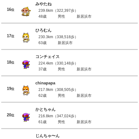
みやたね
16
位
239.6km（322,397歩）
48歳
男性
新居浜市
ひろむん
17
位
230.3km（338,518歩）
63歳
新居浜市
コンチェイス
18
位
224.4km（330,148歩）
37歳
男性
新居浜市
chinapapa
19
位
217.9km（308,505歩）
62歳
男性
新居浜市
かとちゃん
20
位
216.8km（347,024歩）
61歳
男性
新居浜市
じんちゃ〜ん