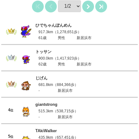
ひでちゃんぽんめん
917.3km（1,278,651歩）
61歳
男性
新居浜市
トッサン
900.0km（1,417,923歩）
62歳
男性
新居浜市
じげん
681.8km（884,366歩）
-
新居浜市
giantstrong
4
位
515.3km（538,715歩）
-
新居浜市
TAkiWalker
5
位
435.9km（657,451歩）