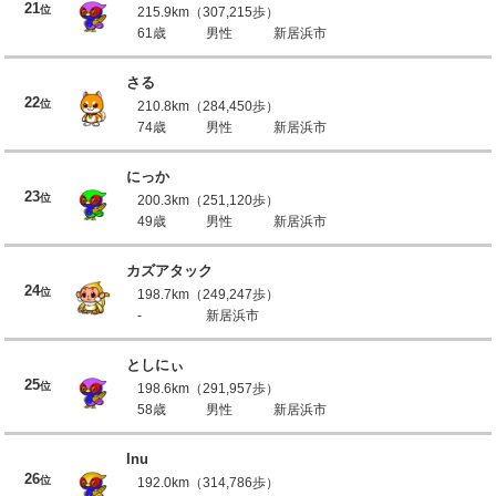
21
位
215.9km（307,215歩）
61歳
男性
新居浜市
さる
22
位
210.8km（284,450歩）
74歳
男性
新居浜市
にっか
23
位
200.3km（251,120歩）
49歳
男性
新居浜市
カズアタック
24
位
198.7km（249,247歩）
-
新居浜市
としにぃ
25
位
198.6km（291,957歩）
58歳
男性
新居浜市
Inu
26
位
192.0km（314,786歩）