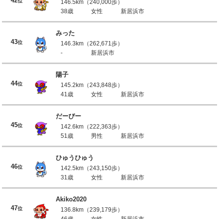
42
位
146.5km（240,000歩）
38歳
女性
新居浜市
みった
43
位
146.3km（262,671歩）
-
新居浜市
陽子
44
位
145.2km（243,848歩）
41歳
女性
新居浜市
だーびー
45
位
142.6km（222,363歩）
51歳
男性
新居浜市
ひゅうひゅう
46
位
142.5km（243,150歩）
31歳
女性
新居浜市
Akiko2020
47
位
136.8km（239,179歩）
46歳
女性
新居浜市