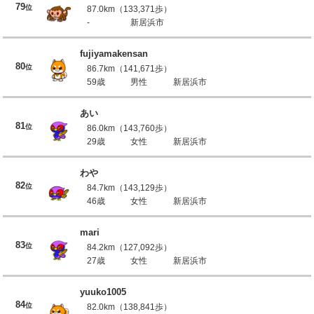
79
位
87.0km（133,371歩）
-
新居浜市
fujiyamakensan
80
位
86.7km（141,671歩）
59歳
男性
新居浜市
あい
81
位
86.0km（143,760歩）
29歳
女性
新居浜市
わや
82
位
84.7km（143,129歩）
46歳
女性
新居浜市
mari
83
位
84.2km（127,092歩）
27歳
女性
新居浜市
yuuko1005
84
位
82.0km（138,841歩）