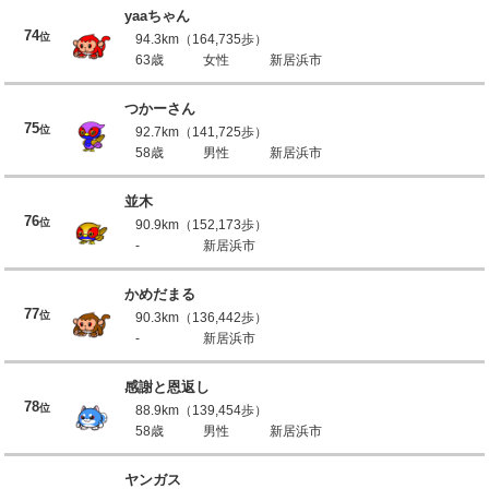
yaaちゃん
74
位
94.3km（164,735歩）
63歳
女性
新居浜市
つかーさん
75
位
92.7km（141,725歩）
58歳
男性
新居浜市
並木
76
位
90.9km（152,173歩）
-
新居浜市
かめだまる
77
位
90.3km（136,442歩）
-
新居浜市
感謝と恩返し
78
位
88.9km（139,454歩）
58歳
男性
新居浜市
ヤンガス