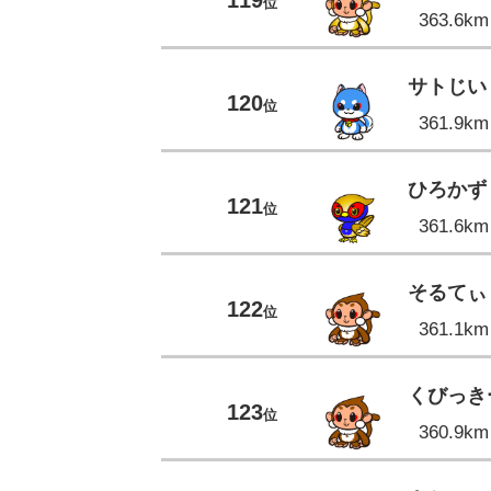
位
363.6k
サトじい
120
位
361.9k
ひろかず
121
位
361.6k
そるてぃ
122
位
361.1k
くびっき
123
位
360.9k