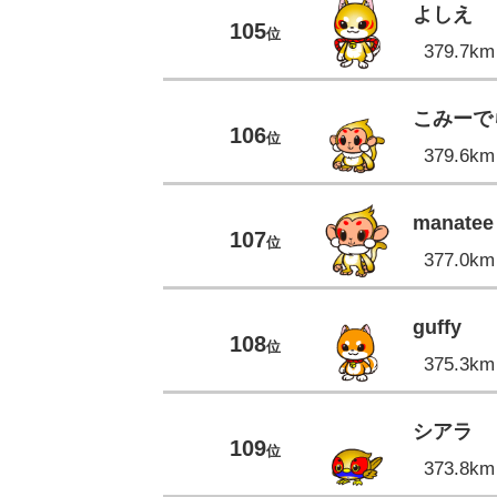
よしえ
105
位
379.7k
こみーで
106
位
379.6k
manatee
107
位
377.0k
guffy
108
位
375.3k
シアラ
109
位
373.8k