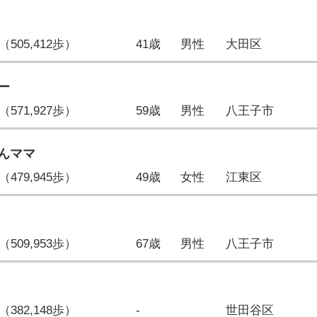
m（505,412歩）
41歳
男性
大田区
ー
m（571,927歩）
59歳
男性
八王子市
んママ
m（479,945歩）
49歳
女性
江東区
m（509,953歩）
67歳
男性
八王子市
m（382,148歩）
-
世田谷区