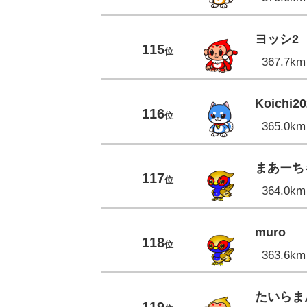
ヨッシ2
115
位
367.7k
Koichi20
116
位
365.0k
まあーち
117
位
364.0k
muro
118
位
363.6k
たいらま
119