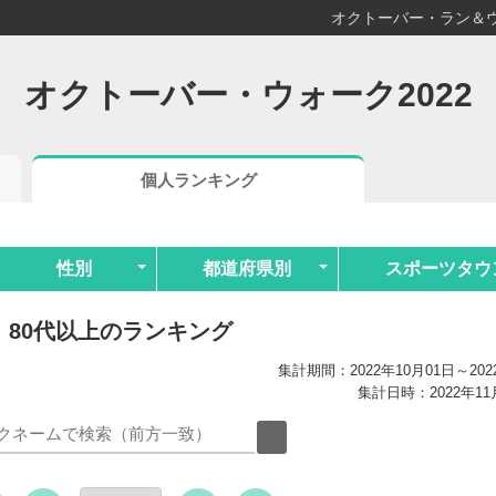
オクトーバー・ラン＆ウ
オクトーバー・ウォーク2022
個人ランキング
性別
都道府県別
スポーツタウ
80代以上のランキング
集計期間：2022年10月01日～202
集計日時：2022年11月0