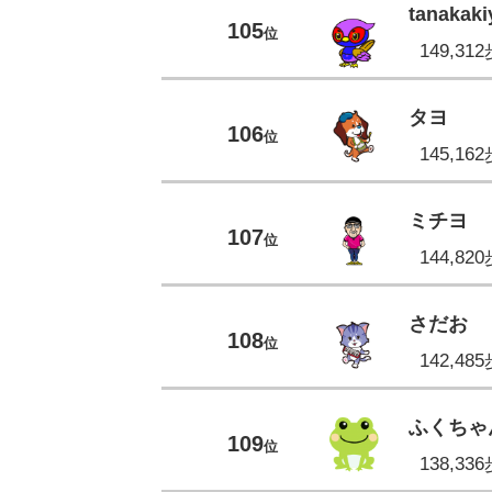
tanakak
105
位
149,31
タヨ
106
位
145,16
ミチヨ
107
位
144,82
さだお
108
位
142,48
ふくちゃ
109
位
138,33