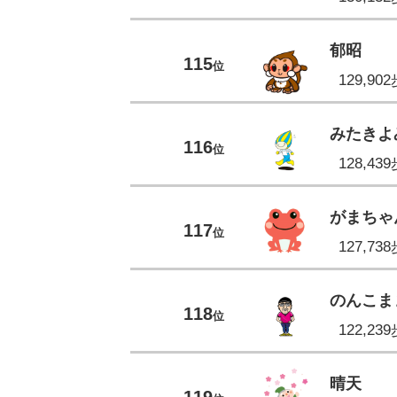
郁昭
115
位
129,90
みたきよ
116
位
128,43
がまちゃ
117
位
127,73
のんこま
118
位
122,23
晴天
119