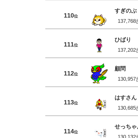
すぎのぶ
110
位
137,76
ひばり
111
位
137,20
顧問
112
位
130,95
はすさん
113
位
130,68
せっちゃん
114
位
130,13