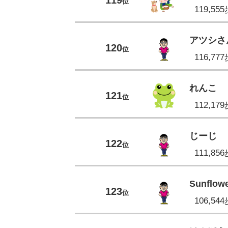
位
119,55
アツシさ
120
位
116,77
れんこ
121
位
112,17
じーじ
122
位
111,85
Sunflow
123
位
106,54