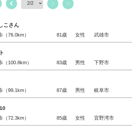
よしこさん
0歩（76.0km）
81歳
女性
武雄市
ト
2歩（100.8km）
83歳
男性
下野市
1歩（99.1km）
87歳
男性
岐阜市
10
5歩（72.3km）
85歳
女性
宜野湾市