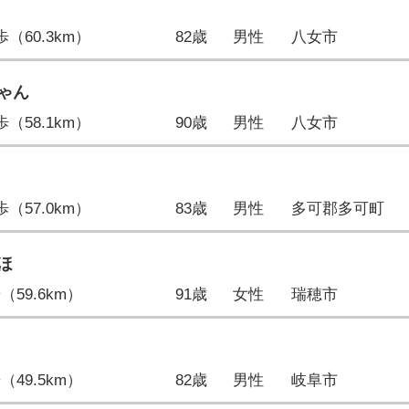
1歩（60.3km）
82歳
男性
八女市
ゃん
9歩（58.1km）
90歳
男性
八女市
4歩（57.0km）
83歳
男性
多可郡多可町
ほ
歩（59.6km）
91歳
女性
瑞穂市
歩（49.5km）
82歳
男性
岐阜市