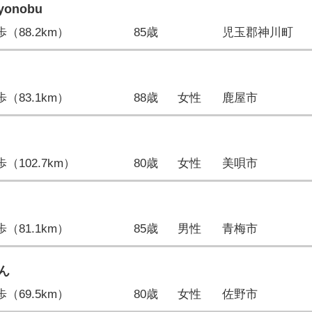
iyonobu
2歩（88.2km）
85歳
児玉郡神川町
2歩（83.1km）
88歳
女性
鹿屋市
0歩（102.7km）
80歳
女性
美唄市
5歩（81.1km）
85歳
男性
青梅市
ん
6歩（69.5km）
80歳
女性
佐野市