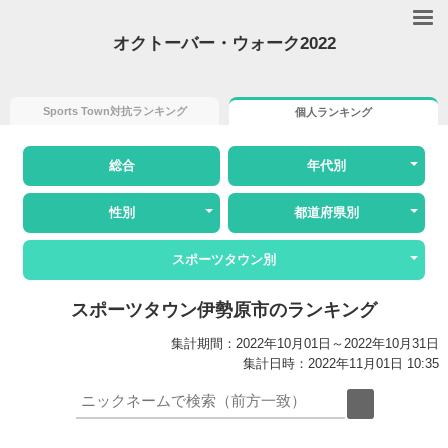
オクトーバー・ウォーク2022
Sports Town対抗ランキング
個人ランキング
総合
年代別
性別
都道府県別
スポーツタウン別
スポーツタウン伊勢原市のランキング
集計期間：2022年10月01日～2022年10月31日
集計日時：2022年11月01日 10:35