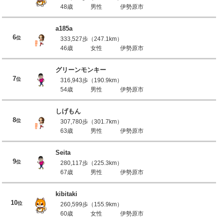
48歳
男性
伊勢原市
a185a
6
位
333,527歩（247.1km）
46歳
女性
伊勢原市
グリーンモンキー
7
位
316,943歩（190.9km）
54歳
男性
伊勢原市
しげもん
8
位
307,780歩（301.7km）
63歳
男性
伊勢原市
Seita
9
位
280,117歩（225.3km）
67歳
男性
伊勢原市
kibitaki
10
位
260,599歩（155.9km）
60歳
女性
伊勢原市