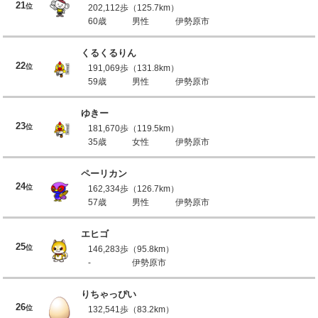
21
位
202,112歩（125.7km）
60歳
男性
伊勢原市
くるくるりん
22
位
191,069歩（131.8km）
59歳
男性
伊勢原市
ゆきー
23
位
181,670歩（119.5km）
35歳
女性
伊勢原市
ペーリカン
24
位
162,334歩（126.7km）
57歳
男性
伊勢原市
エヒゴ
25
位
146,283歩（95.8km）
-
伊勢原市
りちゃっぴい
26
位
132,541歩（83.2km）