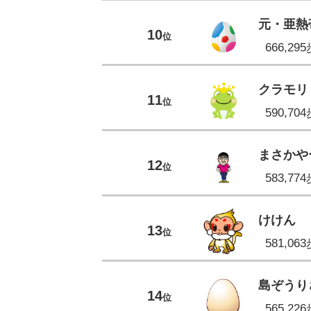
元・亜熱
10
位
666,29
クラモリ
11
位
590,70
まさかや
12
位
583,77
けけん
13
位
581,06
島ぞうり
14
位
565,22