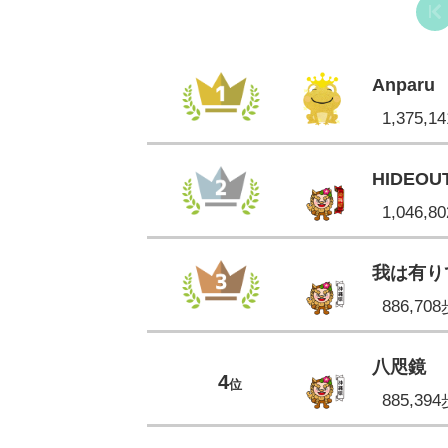
Anparu
1,375,
HIDEOU
1,046,
我は有り
886,70
八咫鏡
4
位
885,39