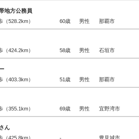
帯地方公務員
5歩（528.2km）
60歳
男性
那覇市
4歩（424.2km）
58歳
男性
石垣市
ー
4歩（403.3km）
51歳
男性
那覇市
3歩（355.1km）
69歳
男性
宜野湾市
さん
6歩（425.8km）
-
豊見城市