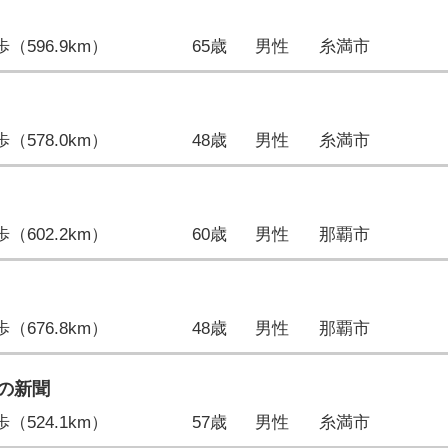
2歩（596.9km）
65歳
男性
糸満市
2歩（578.0km）
48歳
男性
糸満市
1歩（602.2km）
60歳
男性
那覇市
8歩（676.8km）
48歳
男性
那覇市
の新聞
5歩（524.1km）
57歳
男性
糸満市