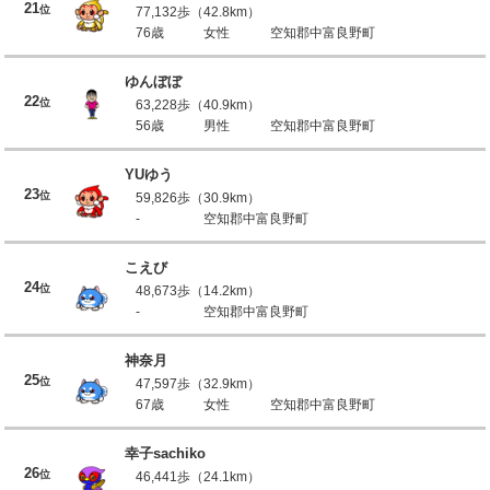
21
位
77,132歩（42.8km）
76歳
女性
空知郡中富良野町
ゆんぼぼ
22
位
63,228歩（40.9km）
56歳
男性
空知郡中富良野町
YUゆう
23
位
59,826歩（30.9km）
-
空知郡中富良野町
こえび
24
位
48,673歩（14.2km）
-
空知郡中富良野町
神奈月
25
位
47,597歩（32.9km）
67歳
女性
空知郡中富良野町
幸子sachiko
26
位
46,441歩（24.1km）