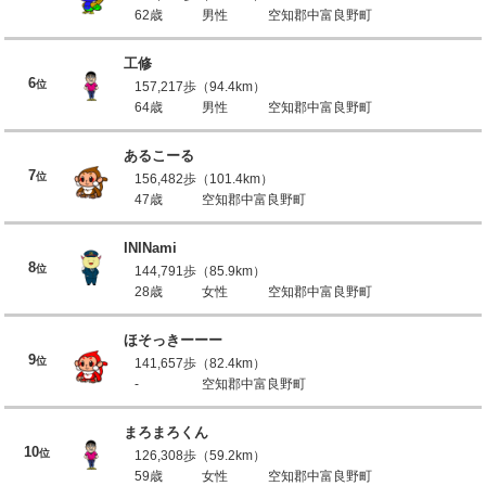
62歳
男性
空知郡中富良野町
工修
6
位
157,217歩（94.4km）
64歳
男性
空知郡中富良野町
あるこーる
7
位
156,482歩（101.4km）
47歳
空知郡中富良野町
ININami
8
位
144,791歩（85.9km）
28歳
女性
空知郡中富良野町
ほそっきーーー
9
位
141,657歩（82.4km）
-
空知郡中富良野町
まろまろくん
10
位
126,308歩（59.2km）
59歳
女性
空知郡中富良野町