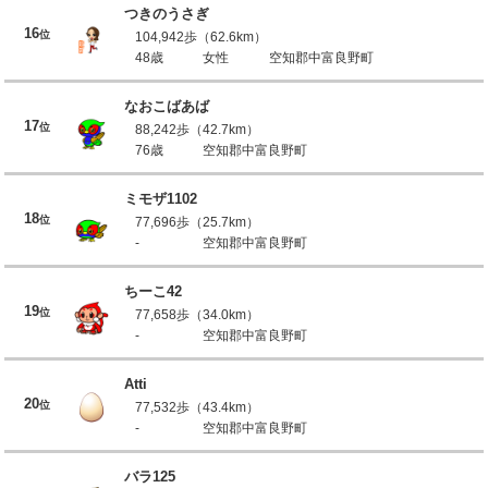
つきのうさぎ
16
位
104,942歩（62.6km）
48歳
女性
空知郡中富良野町
なおこばあば
17
位
88,242歩（42.7km）
76歳
空知郡中富良野町
ミモザ1102
18
位
77,696歩（25.7km）
-
空知郡中富良野町
ちーこ42
19
位
77,658歩（34.0km）
-
空知郡中富良野町
Atti
20
位
77,532歩（43.4km）
-
空知郡中富良野町
バラ125