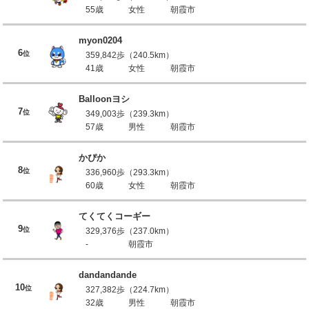
55歳
女性
朝霞市
myon0204
6
位
359,842歩（240.5km）
41歳
女性
朝霞市
Balloonヨシ
7
位
349,003歩（239.3km）
57歳
男性
朝霞市
かぴか
8
位
336,960歩（293.3km）
60歳
女性
朝霞市
てくてくコーギー
9
位
329,376歩（237.0km）
-
朝霞市
dandandande
10
位
327,382歩（224.7km）
32歳
男性
朝霞市