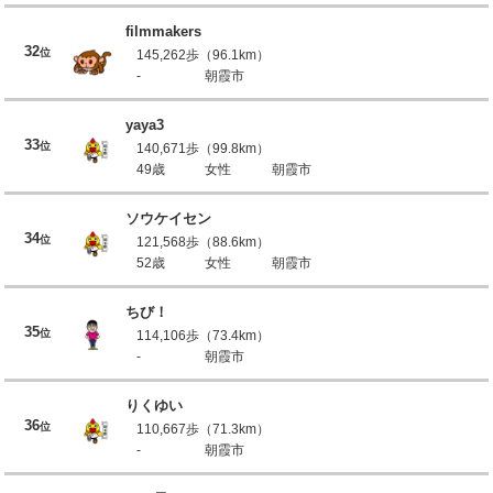
filmmakers
32
位
145,262歩（96.1km）
-
朝霞市
yaya3
33
位
140,671歩（99.8km）
49歳
女性
朝霞市
ソウケイセン
34
位
121,568歩（88.6km）
52歳
女性
朝霞市
ちび！
35
位
114,106歩（73.4km）
-
朝霞市
りくゆい
36
位
110,667歩（71.3km）
-
朝霞市