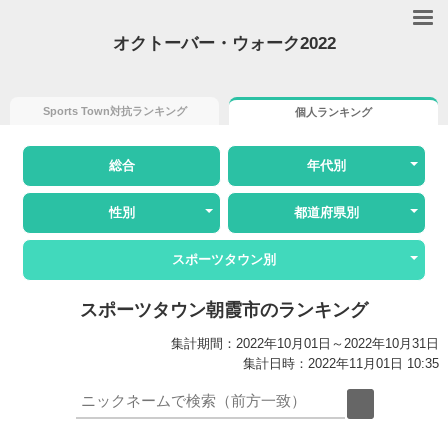
オクトーバー・ウォーク2022
Sports Town対抗ランキング
個人ランキング
総合
年代別
性別
都道府県別
スポーツタウン別
スポーツタウン朝霞市のランキング
集計期間：2022年10月01日～2022年10月31日
集計日時：2022年11月01日 10:35