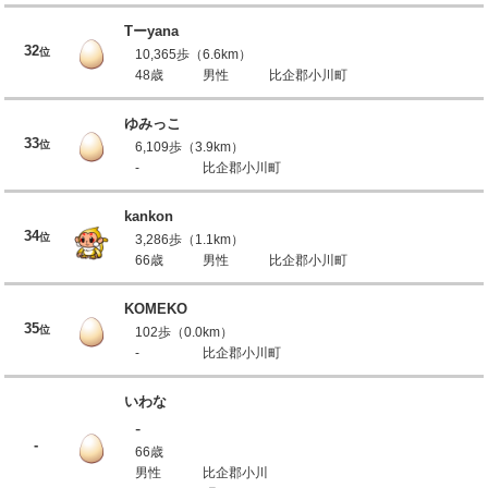
Tーyana
32
位
10,365歩（6.6km）
48歳
男性
比企郡小川町
ゆみっこ
33
位
6,109歩（3.9km）
-
比企郡小川町
kankon
34
位
3,286歩（1.1km）
66歳
男性
比企郡小川町
KOMEKO
35
位
102歩（0.0km）
-
比企郡小川町
いわな
-
-
66歳
男性
比企郡小川