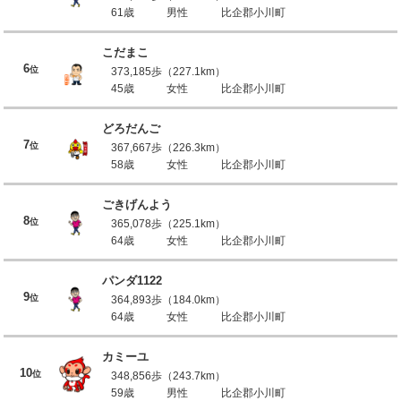
61歳
男性
比企郡小川町
こだまこ
6
位
373,185歩（227.1km）
45歳
女性
比企郡小川町
どろだんご
7
位
367,667歩（226.3km）
58歳
女性
比企郡小川町
ごきげんよう
8
位
365,078歩（225.1km）
64歳
女性
比企郡小川町
パンダ1122
9
位
364,893歩（184.0km）
64歳
女性
比企郡小川町
カミーユ
10
位
348,856歩（243.7km）
59歳
男性
比企郡小川町