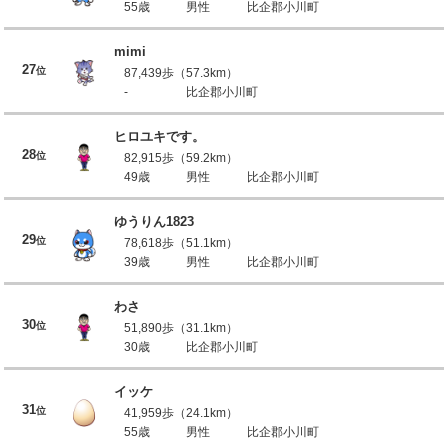
55歳
男性
比企郡小川町
mimi
27
位
87,439歩（57.3km）
-
比企郡小川町
ヒロユキです。
28
位
82,915歩（59.2km）
49歳
男性
比企郡小川町
ゆうりん1823
29
位
78,618歩（51.1km）
39歳
男性
比企郡小川町
わさ
30
位
51,890歩（31.1km）
30歳
比企郡小川町
イッケ
31
位
41,959歩（24.1km）
55歳
男性
比企郡小川町