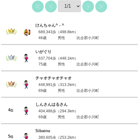
けんちゃん^ - ^
689,343歩（498.8km）
46歳
男性
比企郡小川町
いがぐり
637,704歩（448.1km）
75歳
男性
比企郡小川町
チャオチャオチャオ
448,991歩（313.2km）
69歳
男性
比企郡小川町
しんさんはるさん
4
位
404,486歩（294.3km）
69歳
男性
比企郡小川町
Sibainu
5
位
380,605歩（253.2km）