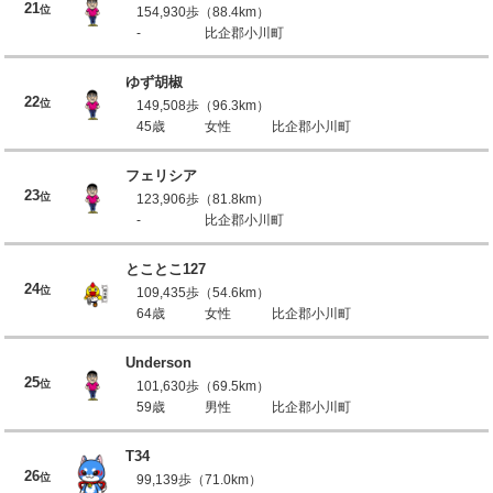
21
位
154,930歩（88.4km）
-
比企郡小川町
ゆず胡椒
22
位
149,508歩（96.3km）
45歳
女性
比企郡小川町
フェリシア
23
位
123,906歩（81.8km）
-
比企郡小川町
とことこ127
24
位
109,435歩（54.6km）
64歳
女性
比企郡小川町
Underson
25
位
101,630歩（69.5km）
59歳
男性
比企郡小川町
T34
26
位
99,139歩（71.0km）