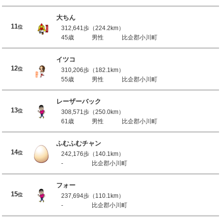
大ちん
11
位
312,641歩（224.2km）
45歳
男性
比企郡小川町
イツコ
12
位
310,206歩（182.1km）
55歳
男性
比企郡小川町
レーザーバック
13
位
308,571歩（250.0km）
61歳
男性
比企郡小川町
ふむふむチャン
14
位
242,176歩（140.1km）
-
比企郡小川町
フォー
15
位
237,694歩（110.1km）
-
比企郡小川町