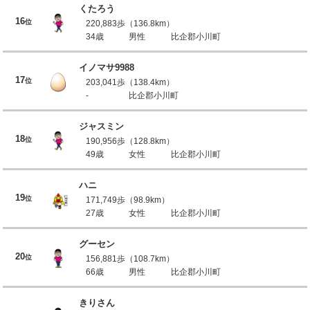
くたろう
16
位
220,883歩（136.8km）
34歳
男性
比企郡小川町
イノマサ9988
17
位
203,041歩（138.4km）
-
比企郡小川町
ジャスミン
18
位
190,956歩（128.8km）
49歳
女性
比企郡小川町
ハニ
19
位
171,749歩（98.9km）
27歳
女性
比企郡小川町
グーセン
20
位
156,881歩（108.7km）
66歳
男性
比企郡小川町
きりさん