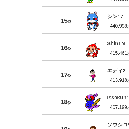
シン17
15
位
440,99
Shin1N
16
位
415,46
エディ2
17
位
413,91
issekun
18
位
407,19
ソウシロ
19