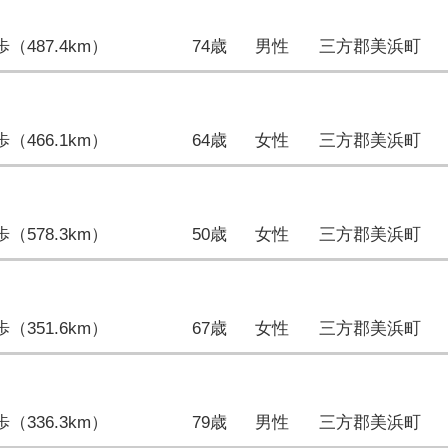
4歩（487.4km）
74歳
男性
三方郡美浜町
8歩（466.1km）
64歳
女性
三方郡美浜町
6歩（578.3km）
50歳
女性
三方郡美浜町
1歩（351.6km）
67歳
女性
三方郡美浜町
8歩（336.3km）
79歳
男性
三方郡美浜町