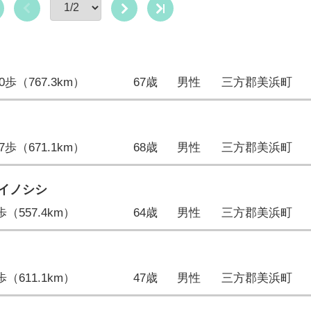
150歩（767.3km）
67歳
男性
三方郡美浜町
947歩（671.1km）
68歳
男性
三方郡美浜町
イノシシ
3歩（557.4km）
64歳
男性
三方郡美浜町
7歩（611.1km）
47歳
男性
三方郡美浜町