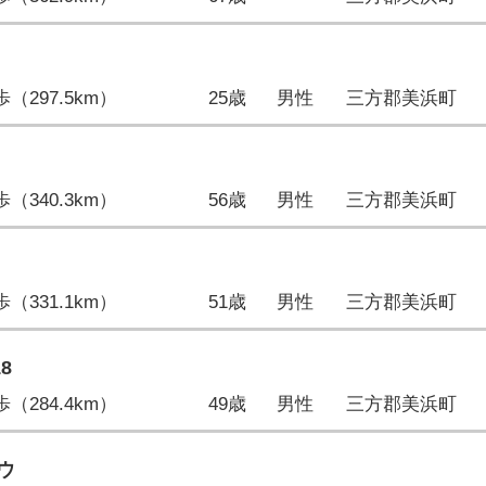
8歩（297.5km）
25歳
男性
三方郡美浜町
1歩（340.3km）
56歳
男性
三方郡美浜町
8歩（331.1km）
51歳
男性
三方郡美浜町
18
9歩（284.4km）
49歳
男性
三方郡美浜町
ウ