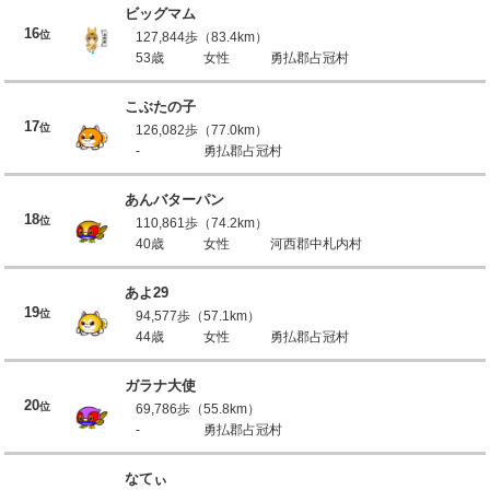
ビッグマム
16
位
127,844歩（83.4km）
53歳
女性
勇払郡占冠村
こぶたの子
17
位
126,082歩（77.0km）
-
勇払郡占冠村
あんバターパン
18
位
110,861歩（74.2km）
40歳
女性
河西郡中札内村
あよ29
19
位
94,577歩（57.1km）
44歳
女性
勇払郡占冠村
ガラナ大使
20
位
69,786歩（55.8km）
-
勇払郡占冠村
なてぃ