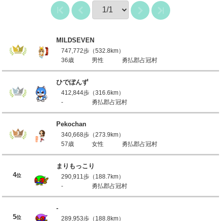
MILDSEVEN
747,772歩（532.8km）
36歳
男性
勇払郡占冠村
ひでぼんず
412,844歩（316.6km）
-
勇払郡占冠村
Pekochan
340,668歩（273.9km）
57歳
女性
勇払郡占冠村
まりもっこり
4
位
290,911歩（188.7km）
-
勇払郡占冠村
-
5
位
289,953歩（188.8km）