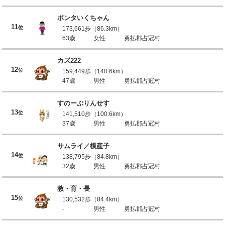
ポンタいくちゃん
11
位
173,661歩（86.3km）
63歳
女性
勇払郡占冠村
カズ222
12
位
159,449歩（140.6km）
47歳
男性
勇払郡占冠村
すのーぷりんせす
13
位
141,510歩（100.6km）
37歳
男性
勇払郡占冠村
サムライ／模産子
14
位
138,795歩（84.8km）
32歳
男性
勇払郡占冠村
教・育・長
15
位
130,532歩（84.4km）
-
男性
勇払郡占冠村