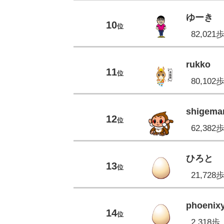
ゆーき
10
位
82,021
rukko
11
位
80,102
shigema
12
位
62,382
ひろと
13
位
21,728
phoenix
14
位
2,318歩