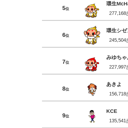
環生McH
5
位
277,16
環生シゼ
6
位
245,50
みゆちゃ
7
位
227,99
あきよ
8
位
156,71
KCE
9
位
135,54