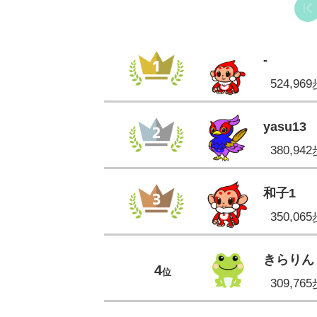
-
524,96
yasu13
380,94
和子1
350,06
きらりん
4
位
309,76