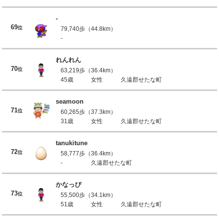
-
69
位
79,740歩（44.8km）
-
れんれん
70
位
63,219歩（36.4km）
45歳
女性
久遠郡せたな町
seamoon
71
位
60,265歩（37.3km）
31歳
女性
久遠郡せたな町
tanukitune
72
位
58,777歩（36.4km）
-
久遠郡せたな町
かなっぴ
73
位
55,500歩（34.1km）
51歳
女性
久遠郡せたな町