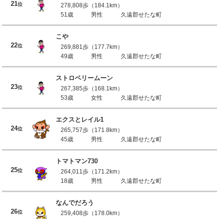
21
位
278,808歩（184.1km）
51歳
男性
久遠郡せたな町
こや
22
位
269,881歩（177.7km）
49歳
男性
久遠郡せたな町
ストロベリームーン
23
位
267,385歩（168.1km）
53歳
女性
久遠郡せたな町
エクスとレイル1
24
位
265,757歩（171.8km）
45歳
男性
久遠郡せたな町
トマトマン730
25
位
264,011歩（171.2km）
18歳
男性
久遠郡せたな町
なんでだろう
26
位
259,408歩（178.0km）