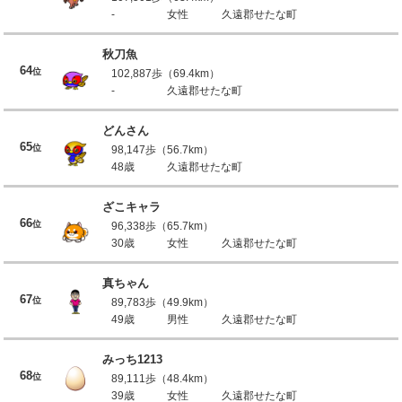
-
女性
久遠郡せたな町
秋刀魚
64
位
102,887歩（69.4km）
-
久遠郡せたな町
どんさん
65
位
98,147歩（56.7km）
48歳
久遠郡せたな町
ざこキャラ
66
位
96,338歩（65.7km）
30歳
女性
久遠郡せたな町
真ちゃん
67
位
89,783歩（49.9km）
49歳
男性
久遠郡せたな町
みっち1213
68
位
89,111歩（48.4km）
39歳
女性
久遠郡せたな町