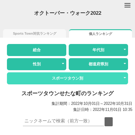
オクトーバー・ウォーク2022
Sports Town対抗ランキング
個人ランキング
総合
年代別
性別
都道府県別
スポーツタウン別
スポーツタウンせたな町のランキング
集計期間：2022年10月01日～2022年10月31日
集計日時：2022年11月01日 10:35