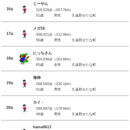
じーやん
16
位
319,029歩（207.7km）
51歳
男性
久遠郡せたな町
メガ18
17
位
308,021歩（212.0km）
50歳
男性
久遠郡せたな町
にっちさん
18
位
304,938歩（163.6km）
65歳
女性
久遠郡せたな町
海神
19
位
298,540歩（230.1km）
41歳
男性
久遠郡せたな町
カイ・
20
位
289,997歩（178.6km）
48歳
男性
久遠郡せたな町
hama0613