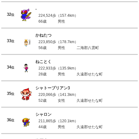
-
32
位
224,524歩（157.4km）
66歳
男性
かねたつ
33
位
223,850歩（178.7km）
56歳
男性
二海郡八雲町
ねことく
34
位
222,933歩（135.9km）
28歳
男性
久遠郡せたな町
シャトーブリアン3
35
位
220,066歩（141.3km）
52歳
女性
久遠郡せたな町
シャロン
36
位
211,865歩（120.1km）
44歳
男性
久遠郡せたな町