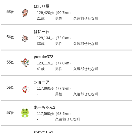
はしり屋
53
位
129,420歩（90.7km）
21歳
男性
久遠郡せたな町
はにーわ
54
位
129,134歩（72.0km）
33歳
男性
久遠郡せたな町
yusuke372
55
位
123,119歩（77.0km）
41歳
男性
久遠郡せたな町
ショーア
56
位
117,860歩（77.9km）
-
男性
久遠郡せたな町
あーちゃん2
57
位
117,560歩（68.4km）
-
久遠郡せたな町
ややこしや