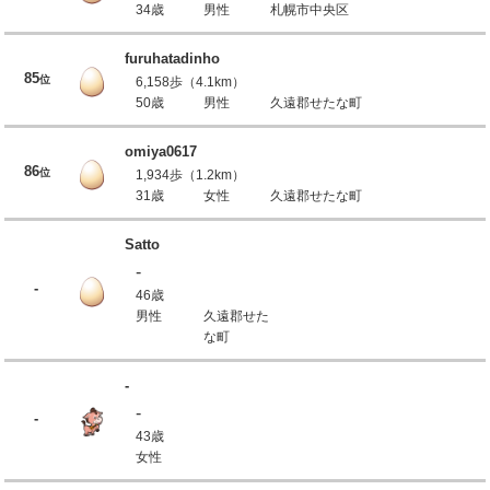
34歳
男性
札幌市中央区
furuhatadinho
85
位
6,158歩（4.1km）
50歳
男性
久遠郡せたな町
omiya0617
86
位
1,934歩（1.2km）
31歳
女性
久遠郡せたな町
Satto
-
-
46歳
男性
久遠郡せた
な町
-
-
-
43歳
女性