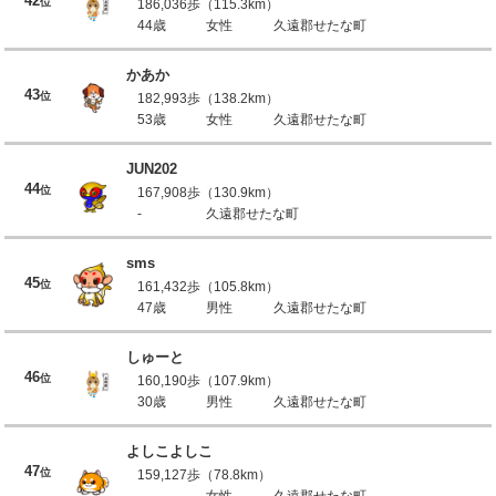
42
位
186,036歩（115.3km）
44歳
女性
久遠郡せたな町
かあか
43
位
182,993歩（138.2km）
53歳
女性
久遠郡せたな町
JUN202
44
位
167,908歩（130.9km）
-
久遠郡せたな町
sms
45
位
161,432歩（105.8km）
47歳
男性
久遠郡せたな町
しゅーと
46
位
160,190歩（107.9km）
30歳
男性
久遠郡せたな町
よしこよしこ
47
位
159,127歩（78.8km）
-
女性
久遠郡せたな町