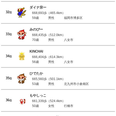
ダイナ宗ー
32
位
668,693歩（465.4km）
59歳
男性
福岡市博多区
みのぴー
33
位
668,435歩（512.0km）
70歳
男性
八女市
KINCHAI
34
位
666,404歩（614.3km）
56歳
男性
八女市
ひでたか
35
位
665,560歩（501.1km）
53歳
男性
北九州市小倉南区
もやしっこ
36
位
661,339歩（524.4km）
50歳
女性
行橋市