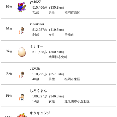
ys1027
95
位
515,466歩（335.3km）
71歳
男性
福岡市西区
kinukinu
96
位
512,257歩（419.6km）
54歳
女性
行橋市
ミナオー
97
位
511,628歩（300.6km）
-
糟屋郡志免町
乃木坂
98
位
510,295歩（357.5km）
40歳
男性
福岡市東区
しろくまん
99
位
509,827歩（346.8km）
54歳
女性
北九州市小倉北区
キタキュジジ