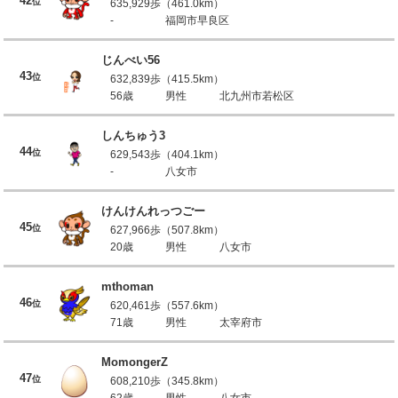
42
位
635,929歩（461.0km）
-
福岡市早良区
じんべい56
43
位
632,839歩（415.5km）
56歳
男性
北九州市若松区
しんちゅう3
44
位
629,543歩（404.1km）
-
八女市
けんけんれっつごー
45
位
627,966歩（507.8km）
20歳
男性
八女市
mthoman
46
位
620,461歩（557.6km）
71歳
男性
太宰府市
MomongerZ
47
位
608,210歩（345.8km）
62歳
男性
八女市