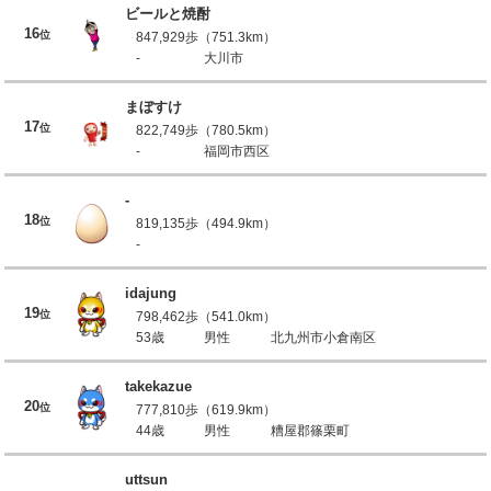
ビールと焼酎
16
位
847,929歩（751.3km）
-
大川市
まぼすけ
17
位
822,749歩（780.5km）
-
福岡市西区
-
18
位
819,135歩（494.9km）
-
idajung
19
位
798,462歩（541.0km）
53歳
男性
北九州市小倉南区
takekazue
20
位
777,810歩（619.9km）
44歳
男性
糟屋郡篠栗町
uttsun