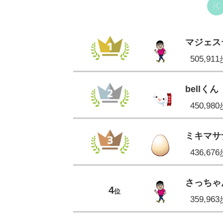
マジェス
505,91
bellくん
450,98
ミキマサ
436,67
さっちゃ
4
位
359,96