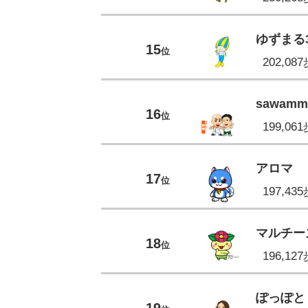
ゆずまる
15
位
202,08
sawam
16
位
199,06
アロマ
17
位
197,43
マルチー
18
位
196,12
ぽっぽと
19