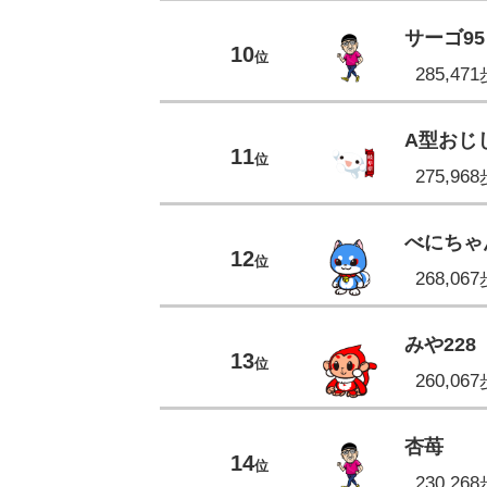
サーゴ95
10
位
285,47
A型おじ
11
位
275,96
べにちゃ
12
位
268,06
みや228
13
位
260,06
杏苺
14
位
230,26