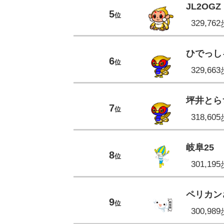
JL2OGZ
5
位
329,76
ひでっし
6
位
329,66
坪井とら
7
位
318,60
岐阜25
8
位
301,19
ペリカン
9
位
300,98