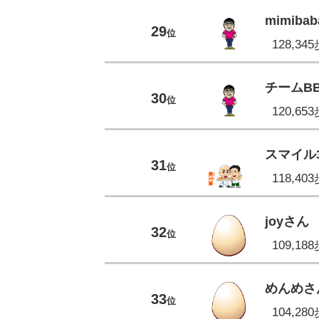
mimibab
29
位
128,34
チームB
30
位
120,65
スマイル
31
位
118,40
joyさん
32
位
109,18
めんめさ
33
位
104,28