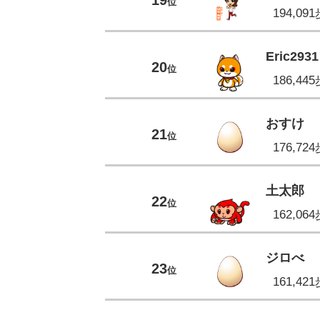
位
194,09
Eric2931
20
位
186,44
おすけ
21
位
176,72
土太郎
22
位
162,06
ジロべ
23
位
161,42