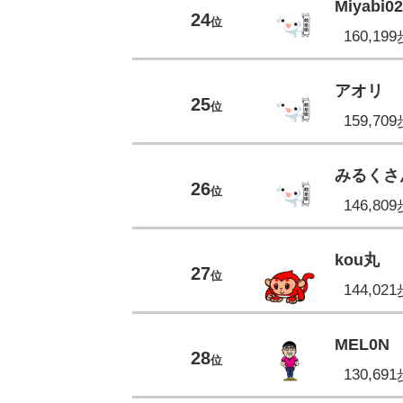
Miyabi0
24
位
160,19
アオリ
25
位
159,70
みるくさ
26
位
146,80
kou丸
27
位
144,02
MEL0N
28
位
130,69