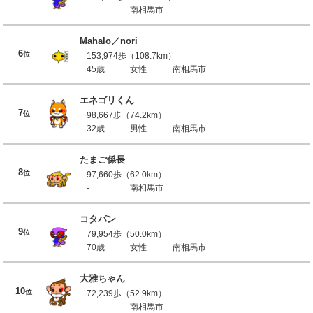
-
南相馬市
Mahalo／nori
6
位
153,974歩（108.7km）
45歳
女性
南相馬市
エネゴリくん
7
位
98,667歩（74.2km）
32歳
男性
南相馬市
たまご係長
8
位
97,660歩（62.0km）
-
南相馬市
コタパン
9
位
79,954歩（50.0km）
70歳
女性
南相馬市
大雅ちゃん
10
位
72,239歩（52.9km）
-
南相馬市