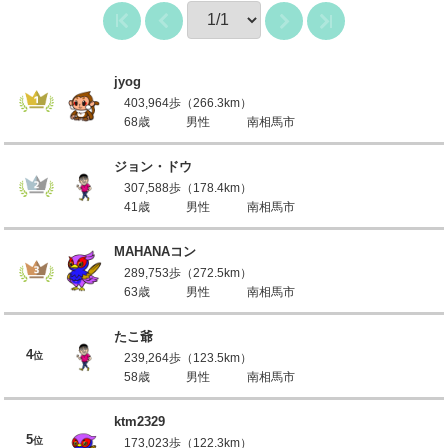
jyog
403,964歩（266.3km）
68歳
男性
南相馬市
ジョン・ドウ
307,588歩（178.4km）
41歳
男性
南相馬市
MAHANAコン
289,753歩（272.5km）
63歳
男性
南相馬市
たこ爺
4
位
239,264歩（123.5km）
58歳
男性
南相馬市
ktm2329
5
位
173,023歩（122.3km）