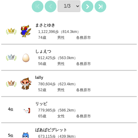
まさとゆき
1,122,396歩（814.3km）
74歳
男性
各務原市
しょえつ
912,425歩（563.0km）
56歳
男性
各務原市
lally
780,604歩（623.4km）
52歳
男性
各務原市
リッピ
4
位
779,985歩（586.2km）
65歳
女性
各務原市
ばあばピグレット
5
位
673,115歩（439.9km）