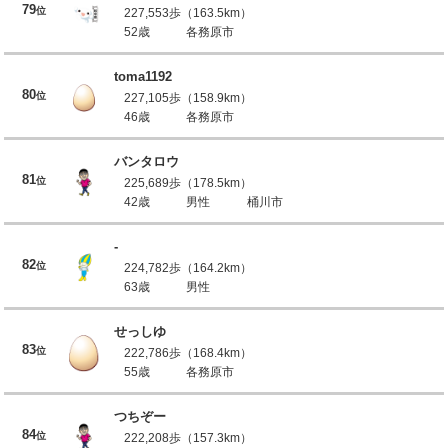
79
位
227,553歩（163.5km）
52歳
各務原市
toma1192
80
位
227,105歩（158.9km）
46歳
各務原市
バンタロウ
81
位
225,689歩（178.5km）
42歳
男性
桶川市
-
82
位
224,782歩（164.2km）
63歳
男性
せっしゆ
83
位
222,786歩（168.4km）
55歳
各務原市
つちぞー
84
位
222,208歩（157.3km）