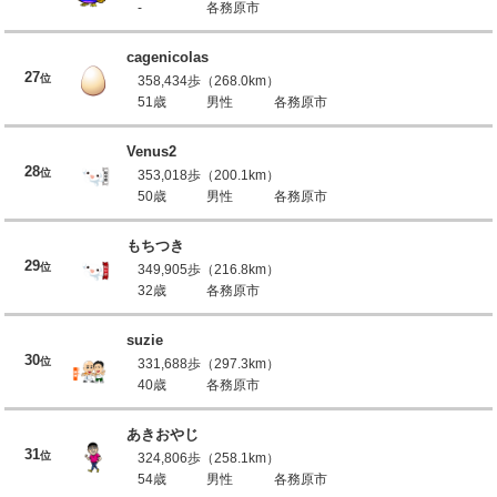
-
各務原市
cagenicolas
27
位
358,434歩（268.0km）
51歳
男性
各務原市
Venus2
28
位
353,018歩（200.1km）
50歳
男性
各務原市
もちつき
29
位
349,905歩（216.8km）
32歳
各務原市
suzie
30
位
331,688歩（297.3km）
40歳
各務原市
あきおやじ
31
位
324,806歩（258.1km）
54歳
男性
各務原市