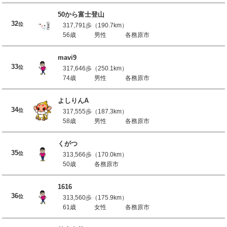
50から富士登山
32
位
317,791歩（190.7km）
56歳
男性
各務原市
mavi9
33
位
317,646歩（250.1km）
74歳
男性
各務原市
よしりんA
34
位
317,555歩（187.3km）
58歳
男性
各務原市
くがつ
35
位
313,566歩（170.0km）
50歳
各務原市
1616
36
位
313,560歩（175.9km）
61歳
女性
各務原市