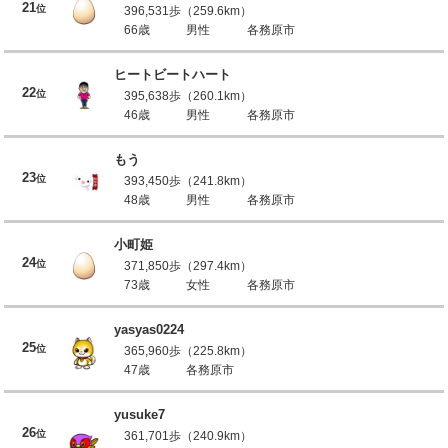
21
位
396,531歩（259.6km）
66歳
男性
各務原市
ヒートビートハート
22
位
395,638歩（260.1km）
46歳
男性
各務原市
もう
23
位
393,450歩（241.8km）
48歳
男性
各務原市
小町姫
24
位
371,850歩（297.4km）
73歳
女性
各務原市
yasyas0224
25
位
365,960歩（225.8km）
47歳
各務原市
yusuke7
26
位
361,701歩（240.9km）