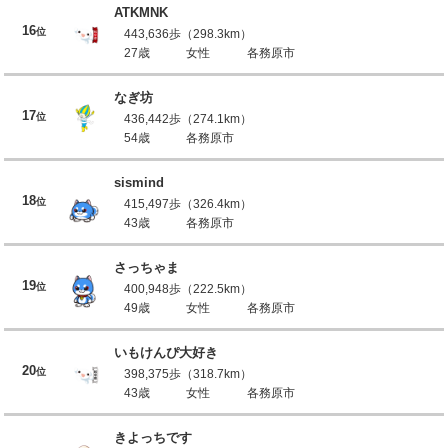
ATKMNK
16
位
443,636歩（298.3km）
27歳
女性
各務原市
なぎ坊
17
位
436,442歩（274.1km）
54歳
各務原市
sismind
18
位
415,497歩（326.4km）
43歳
各務原市
さっちゃま
19
位
400,948歩（222.5km）
49歳
女性
各務原市
いもけんぴ大好き
20
位
398,375歩（318.7km）
43歳
女性
各務原市
きよっちです