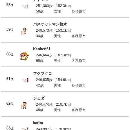
58
位
251,383歩（152.3km）
58歳
女性
各務原市
バスケットマン桜木
59
位
248,573歩（153.1km）
34歳
男性
各務原市
Kenken61
60
位
246,664歩（187.3km）
60歳
男性
各務原市
フクブクロ
61
位
246,635歩（154.6km）
42歳
男性
各務原市
ジェダ
62
位
244,474歩（210.7km）
48歳
男性
各務原市
karim
63
位
243,997歩（178.9km）