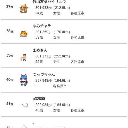
竹山友菜セイリュウ
37
位
301,933歩（212.6km）
24歳
女性
各務原市
ゆみチャラ
38
位
301,259歩（170.0km）
59歳
女性
各務原市
まめさん
39
位
301,171歩（252.9km）
55歳
男性
各務原市
つっづちゃん
40
位
297,943歩（194.6km）
-
各務原市
p32800
41
位
292,034歩（184.6km）
48歳
女性
各務原市
-