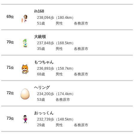
ih168
69
位
238,094歩（180.4km）
51歳
男性
各務原市
大統領
70
位
237,848歩（168.5km）
35歳
男性
各務原市
もつちゃん
71
位
236,893歩（158.7km）
68歳
男性
各務原市
ヘリング
72
位
234,200歩（174.4km）
53歳
各務原市
おっっくん
73
位
232,739歩（148.5km）
29歳
男性
各務原市