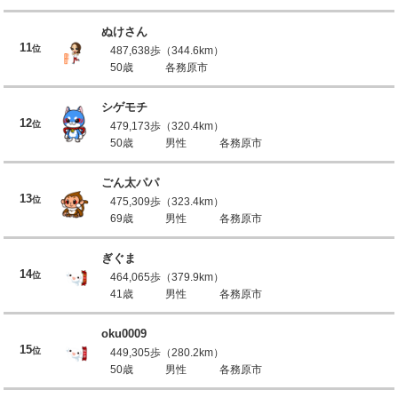
ぬけさん
11
位
487,638歩（344.6km）
50歳
各務原市
シゲモチ
12
位
479,173歩（320.4km）
50歳
男性
各務原市
ごん太パパ
13
位
475,309歩（323.4km）
69歳
男性
各務原市
ぎぐま
14
位
464,065歩（379.9km）
41歳
男性
各務原市
oku0009
15
位
449,305歩（280.2km）
50歳
男性
各務原市