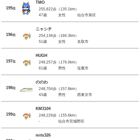
TMO
195
位
255,822歩（135.1km）
47歳
女性
仙台市泉区
ニャシチ
196
位
254,136歩（166.3km）
51歳
女性
名取市
HUGH
197
位
249,257歩（176.0km）
61歳
男性
塩竈市
ののわ
198
位
248,704歩（157.8km）
43歳
男性
西東京市
KM3104
199
位
248,229歩（155.6km）
-
仙台市宮城野区
mits326