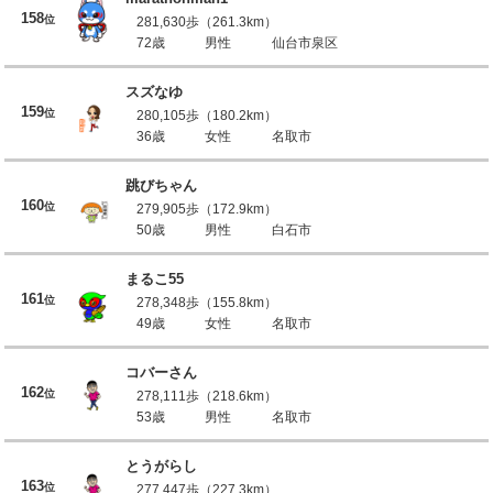
158
位
281,630歩（261.3km）
72歳
男性
仙台市泉区
スズなゆ
159
位
280,105歩（180.2km）
36歳
女性
名取市
跳びちゃん
160
位
279,905歩（172.9km）
50歳
男性
白石市
まるこ55
161
位
278,348歩（155.8km）
49歳
女性
名取市
コバーさん
162
位
278,111歩（218.6km）
53歳
男性
名取市
とうがらし
163
位
277,447歩（227.3km）