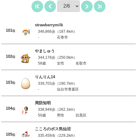
strawberrymilk
101
位
346,866歩（187.4km）
-
石巻市
やましゅう
102
位
344,178歩（250.0km）
58歳
女性
名取市
りんりん14
103
位
339,703歩（190.7km）
-
仙台市青葉区
周防知明
104
位
338,949歩（262.1km）
50歳
男性
目黒区
こころのボス気仙沼
105
位
335,459歩（229.2km）