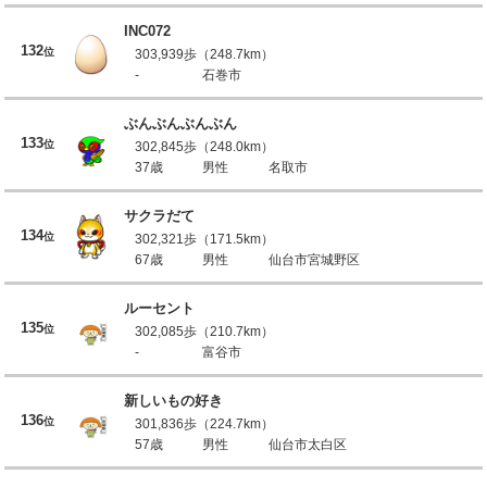
INC072
132
位
303,939歩（248.7km）
-
石巻市
ぶんぶんぶんぶん
133
位
302,845歩（248.0km）
37歳
男性
名取市
サクラだて
134
位
302,321歩（171.5km）
67歳
男性
仙台市宮城野区
ルーセント
135
位
302,085歩（210.7km）
-
富谷市
新しいもの好き
136
位
301,836歩（224.7km）
57歳
男性
仙台市太白区