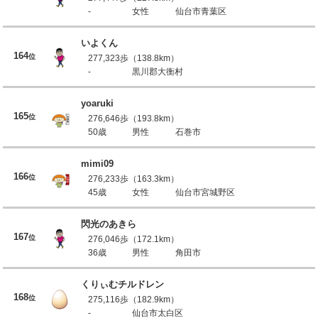
-
女性
仙台市青葉区
いよくん
164
位
277,323歩（138.8km）
-
黒川郡大衡村
yoaruki
165
位
276,646歩（193.8km）
50歳
男性
石巻市
mimi09
166
位
276,233歩（163.3km）
45歳
女性
仙台市宮城野区
閃光のあきら
167
位
276,046歩（172.1km）
36歳
男性
角田市
くりぃむチルドレン
168
位
275,116歩（182.9km）
-
仙台市太白区