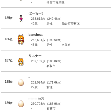
-
仙台市青葉区
ばーちー3
185
位
263,612歩（242.4km）
46歳
男性
仙台市若林区
bancheat
186
位
262,631歩（190.5km）
48歳
男性
名取市
リスナー
187
位
262,109歩（180.0km）
-
名取市
-
188
位
262,094歩（171.6km）
29歳
女性
mimirin38
189
位
260,793歩（188.9km）
-
石巻市