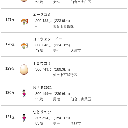
53歳
女性
仙台市太白区
エースコミ
127
位
309,433歩（223.8km）
-
仙台市青葉区
ヨ・ウェン・イー
128
位
308,648歩（224.1km）
43歳
男性
大崎市
！ヨウコ！
129
位
306,749歩（189.3km）
-
仙台市宮城野区
おさる2021
130
位
306,199歩（236.9km）
55歳
男性
仙台市青葉区
なとりのひ
131
位
305,394歩（154.1km）
83歳
男性
名取市