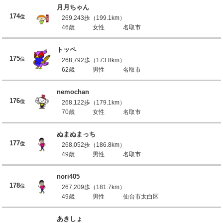
月月ちゃん
174
位
269,243歩（199.1km）
46歳
女性
名取市
トッペ
175
位
268,792歩（173.8km）
62歳
男性
名取市
nemochan
176
位
268,122歩（179.1km）
70歳
女性
名取市
ぬまぬまっち
177
位
268,052歩（186.8km）
49歳
男性
名取市
nori405
178
位
267,209歩（181.7km）
49歳
男性
仙台市太白区
あきしょ