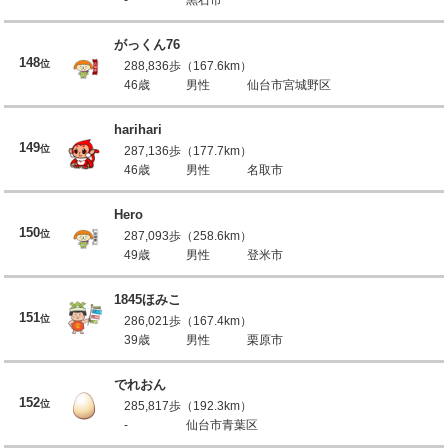
がっくん76
148
位
288,836歩（167.6km）
46歳
男性
仙台市宮城野区
harihari
149
位
287,136歩（177.7km）
46歳
男性
名取市
Hero
150
位
287,093歩（258.6km）
49歳
男性
登米市
1845ほみこ
151
位
286,021歩（167.4km）
39歳
男性
栗原市
でれおん
152
位
285,817歩（192.3km）
-
仙台市青葉区