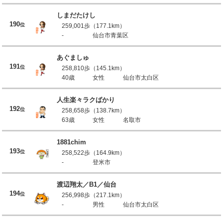
しまだたけし
190
位
259,001歩（177.1km）
-
仙台市青葉区
あぐましゅ
191
位
258,810歩（145.1km）
40歳
女性
仙台市太白区
人生楽々ラクばかり
192
位
258,658歩（138.7km）
63歳
女性
名取市
1881chim
193
位
258,522歩（164.9km）
-
登米市
渡辺翔太／B1／仙台
194
位
256,998歩（217.1km）
-
男性
仙台市太白区