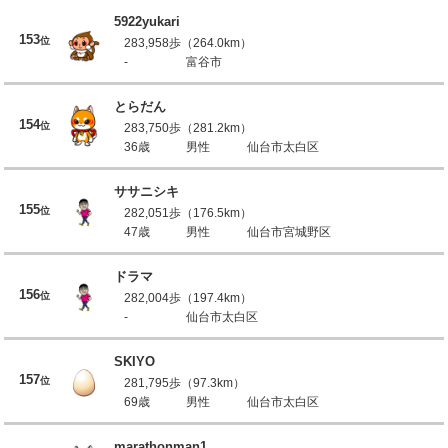
5922yukari
153
位
283,958歩（264.0km）
-
富谷市
とらだん
154
位
283,750歩（281.2km）
36歳
男性
仙台市太白区
ササニシキ
155
位
282,051歩（176.5km）
47歳
男性
仙台市宮城野区
ドラマ
156
位
282,004歩（197.4km）
-
仙台市太白区
SKIYO
157
位
281,795歩（97.3km）
69歳
男性
仙台市太白区
marathonman1