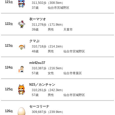
121
位
311,502歩（308.5km）
37歳
仙台市宮城野区
衣ーマツオ
122
位
311,278歩（171.9km）
39歳
男性
天童市
クマぷ
123
位
310,718歩（214.1km）
48歳
男性
仙台市宮城野区
mk42su37
124
位
310,387歩（216.5km）
57歳
女性
仙台市青葉区
N15／カンチャン
125
位
310,261歩（242.3km）
57歳
男性
仙台市宮城野区
セーコリーナ
126
位
309,687歩（239.9km）