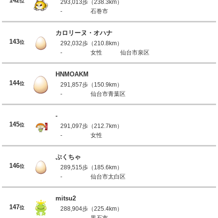
142
位
293,013歩（238.3km）
-
石巻市
カロリーヌ・オハナ
143
位
292,032歩（210.8km）
-
女性
仙台市泉区
HNMOAKM
144
位
291,857歩（150.9km）
-
仙台市青葉区
-
145
位
291,097歩（212.7km）
-
女性
ぷくちゃ
146
位
289,515歩（185.6km）
-
仙台市太白区
mitsu2
147
位
288,904歩（225.4km）
-
黒石市