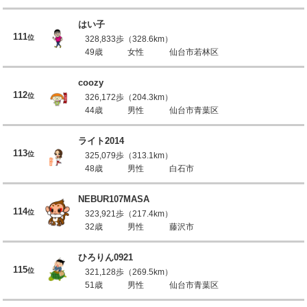
はい子
111
位
328,833歩（328.6km）
49歳
女性
仙台市若林区
coozy
112
位
326,172歩（204.3km）
44歳
男性
仙台市青葉区
ライト2014
113
位
325,079歩（313.1km）
48歳
男性
白石市
NEBUR107MASA
114
位
323,921歩（217.4km）
32歳
男性
藤沢市
ひろりん0921
115
位
321,128歩（269.5km）
51歳
男性
仙台市青葉区