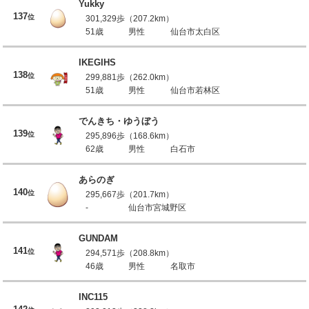
Yukky
137
位
301,329歩（207.2km）
51歳
男性
仙台市太白区
IKEGIHS
138
位
299,881歩（262.0km）
51歳
男性
仙台市若林区
でんきち・ゆうぼう
139
位
295,896歩（168.6km）
62歳
男性
白石市
あらのぎ
140
位
295,667歩（201.7km）
-
仙台市宮城野区
GUNDAM
141
位
294,571歩（208.8km）
46歳
男性
名取市
INC115