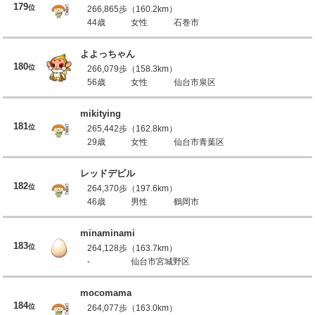
179
位
266,865歩（160.2km）
44歳
女性
石巻市
よよっちゃん
180
位
266,079歩（158.3km）
56歳
女性
仙台市泉区
mikitying
181
位
265,442歩（162.8km）
29歳
女性
仙台市青葉区
レッドデビル
182
位
264,370歩（197.6km）
46歳
男性
鶴岡市
minaminami
183
位
264,128歩（163.7km）
-
仙台市宮城野区
mocomama
184
位
264,077歩（163.0km）