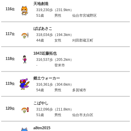
天地創造
116
位
319,230歩（231.9km）
51歳
男性
仙台市宮城野区
ばばあさこ
117
位
318,034歩（194.3km）
44歳
女性
刈田郡蔵王町
1843近藤拓也
118
位
316,537歩（205.2km）
-
登米市
郷土ウォーカー
119
位
316,361歩（304.6km）
54歳
男性
多賀城市
こばやし
120
位
312,096歩（211.8km）
51歳
男性
仙台市太白区
a8tm2015