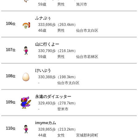
59歳
男性
旭川市
ふナぷぅ
106
位
333,696歩（263.4km）
46歳
男性
仙台市太白区
山に行くよー
107
位
330,790歩（216.1km）
59歳
男性
仙台市若林区
けいぶう
108
位
330,388歩（198.3km）
-
仙台市太白区
永遠のダイエッター
109
位
329,493歩（278.7km）
-
登米市
imymeカム
110
位
328,865歩（213.2km）
44歳
女性
宮城郡利府町