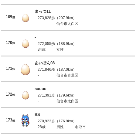
まっつ11
169
位
273,828歩（207.9km）
-
仙台市太白区
-
170
位
272,055歩（188.9km）
34歳
女性
あいぽん08
171
位
271,846歩（187.0km）
-
仙台市青葉区
suuuu
172
位
271,391歩（179.6km）
-
仙台市太白区
BS
173
位
270,923歩（176.9km）
28歳
男性
名取市