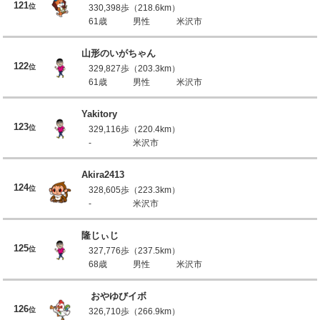
121
位
330,398歩（218.6km）
61歳
男性
米沢市
山形のいがちゃん
122
位
329,827歩（203.3km）
61歳
男性
米沢市
Yakitory
123
位
329,116歩（220.4km）
-
米沢市
Akira2413
124
位
328,605歩（223.3km）
-
米沢市
隆じぃじ
125
位
327,776歩（237.5km）
68歳
男性
米沢市
おやゆびイボ
126
位
326,710歩（266.9km）