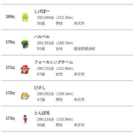
しげぼー
169
位
282,589歩（212.3km）
50歳
男性
米沢市
ハルベル
170
位
281,553歩（166.7km）
52歳
女性
紫波郡紫波町
フォーカシングチーム
171
位
280,722歩（211.6km）
67歳
女性
米沢市
ひさし
172
位
280,552歩（228.1km）
47歳
男性
米沢市
とんぼ兄
173
位
280,118歩（132.9km）
58歳
男性
米沢市