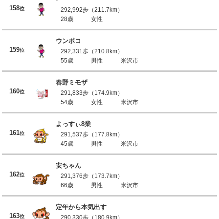
158
位
292,992歩（211.7km）
28歳
女性
ウンポコ
159
位
292,331歩（210.8km）
55歳
男性
米沢市
春野ミモザ
160
位
291,833歩（174.9km）
54歳
女性
米沢市
よっすぃ8業
161
位
291,537歩（177.8km）
45歳
男性
米沢市
安ちゃん
162
位
291,376歩（173.7km）
66歳
男性
米沢市
定年から本気出す
163
位
290,330歩（180.9km）