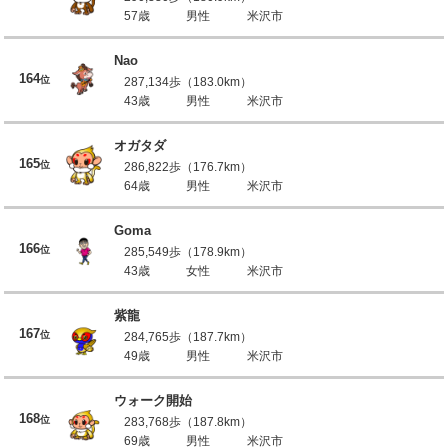
57歳
男性
米沢市
Nao
164
位
287,134歩（183.0km）
43歳
男性
米沢市
オガタダ
165
位
286,822歩（176.7km）
64歳
男性
米沢市
Goma
166
位
285,549歩（178.9km）
43歳
女性
米沢市
紫龍
167
位
284,765歩（187.7km）
49歳
男性
米沢市
ウォーク開始
168
位
283,768歩（187.8km）
69歳
男性
米沢市