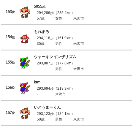
5055at
153
位
294,286歩（235.4km）
57歳
女性
米沢市
もれまろ
154
位
294,118歩（161.9km）
35歳
男性
米沢市
ウォーキンインザリズム
155
位
293,887歩（177.6km）
-
男性
米沢市
ktm
156
位
293,694歩（219.3km）
-
米沢市
いとうまーくん
157
位
293,123歩（184.1km）
50歳
男性
米沢市
-