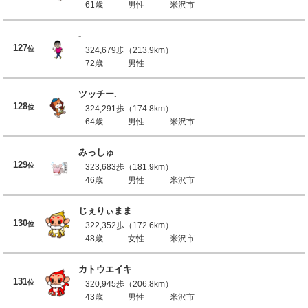
61歳
男性
米沢市
-
127
位
324,679歩（213.9km）
72歳
男性
ツッチー.
128
位
324,291歩（174.8km）
64歳
男性
米沢市
みっしゅ
129
位
323,683歩（181.9km）
46歳
男性
米沢市
じぇりぃまま
130
位
322,352歩（172.6km）
48歳
女性
米沢市
カトウエイキ
131
位
320,945歩（206.8km）
43歳
男性
米沢市