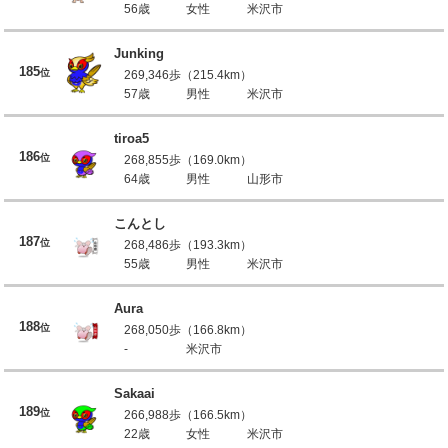
56歳
女性
米沢市
Junking
185
位
269,346歩（215.4km）
57歳
男性
米沢市
tiroa5
186
位
268,855歩（169.0km）
64歳
男性
山形市
こんとし
187
位
268,486歩（193.3km）
55歳
男性
米沢市
Aura
188
位
268,050歩（166.8km）
-
米沢市
Sakaai
189
位
266,988歩（166.5km）
22歳
女性
米沢市