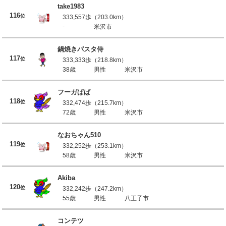
take1983
116
位
333,557歩（203.0km）
-
米沢市
鍋焼きパスタ侍
117
位
333,333歩（218.8km）
38歳
男性
米沢市
フーガぱぱ
118
位
332,474歩（215.7km）
72歳
男性
米沢市
なおちゃん510
119
位
332,252歩（253.1km）
58歳
男性
米沢市
Akiba
120
位
332,242歩（247.2km）
55歳
男性
八王子市
コンテツ