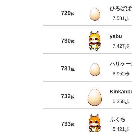
ひろばば
729
位
7,581歩
yabu
730
位
7,427歩
ハリケー
731
位
6,952歩
Kinkanb
732
位
6,358歩
ふくち
733
位
5,421歩