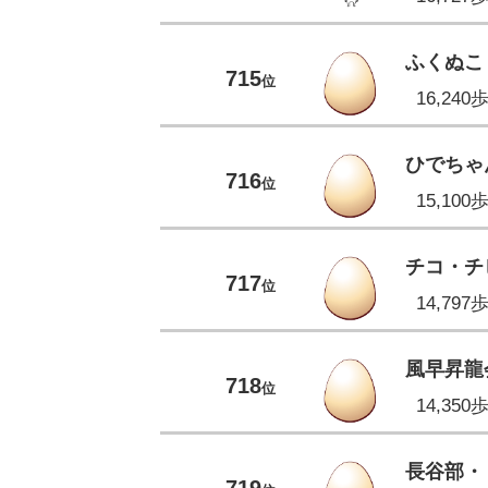
ふくぬこ
715
位
16,240
ひでちゃ
716
位
15,100
チコ・チ
717
位
14,797
風早昇龍
718
位
14,350
長谷部・
719