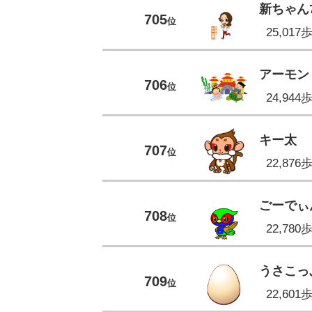
新ちゃん
705
位
25,017
アーモン
706
位
24,944
キー太
707
位
22,876
ごーでぃ
708
位
22,780
うさこっ
709
位
22,601