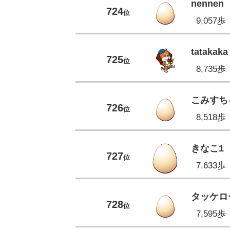
nennen
724
位
9,057歩
tatakaka
725
位
8,735歩
こみすち
726
位
8,518歩
きなこ1
727
位
7,633歩
タッケロ
728
位
7,595歩