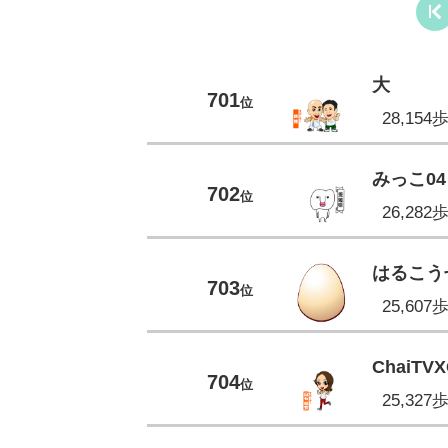
大
701
位
28,154
みっこ04
702
位
26,282
はるこう
703
位
25,607
ChaiTV
704
位
25,327