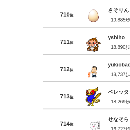
さそりん
710
位
19,885
yshiho
711
位
18,890
yukioba
712
位
18,737
ベレッタ
713
位
18,269
せなそら
714
位
16,727