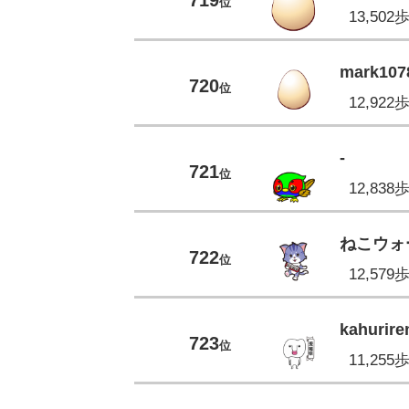
位
13,502
mark107
720
位
12,922
-
721
位
12,838
ねこウォ
722
位
12,579
kahurir
723
位
11,255