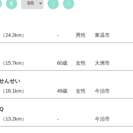
歩（24.2km）
-
男性
東温市
歩（15.7km）
60歳
女性
大洲市
せんせい
歩（16.1km）
49歳
女性
今治市
XQ
歩（13.2km）
-
今治市