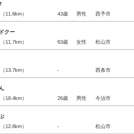
7
歩（11.6km）
43歳
男性
西予市
ドクー
歩（11.7km）
63歳
女性
松山市
歩（13.7km）
-
西条市
ん
歩（18.4km）
26歳
男性
今治市
ぷ
歩（12.6km）
-
松山市