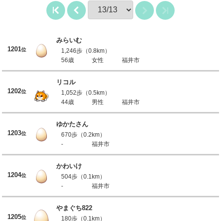
みらいむ
1201
位
1,246歩（0.8km）
56歳
女性
福井市
リコル
1202
位
1,052歩（0.5km）
44歳
男性
福井市
ゆかたさん
1203
位
670歩（0.2km）
-
福井市
かわいけ
1204
位
504歩（0.1km）
-
福井市
やまぐち822
1205
位
180歩（0.1km）