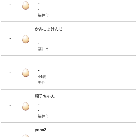
-
-
-
福井市
かみしまけんじ
-
-
-
福井市
-
-
-
44歳
男性
昭子ちゃん
-
-
-
福井市
yoha2