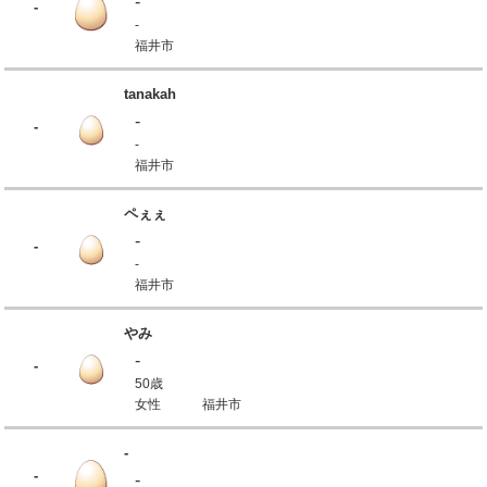
-
-
-
福井市
tanakah
-
-
-
福井市
ペぇぇ
-
-
-
福井市
やみ
-
-
50歳
女性
福井市
-
-
-