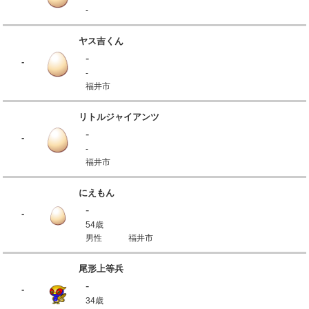
-
ヤス吉くん
-
-
-
福井市
リトルジャイアンツ
-
-
-
福井市
にえもん
-
-
54歳
男性
福井市
尾形上等兵
-
-
34歳