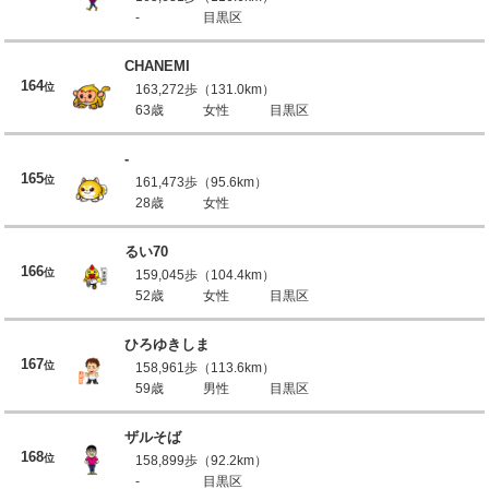
-
目黒区
CHANEMI
164
位
163,272歩（131.0km）
63歳
女性
目黒区
-
165
位
161,473歩（95.6km）
28歳
女性
るい70
166
位
159,045歩（104.4km）
52歳
女性
目黒区
ひろゆきしま
167
位
158,961歩（113.6km）
59歳
男性
目黒区
ザルそば
168
位
158,899歩（92.2km）
-
目黒区