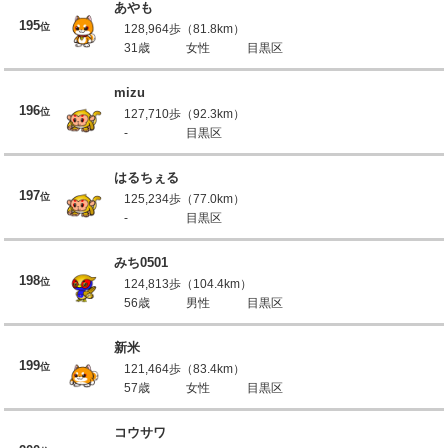
あやも
195
位
128,964歩（81.8km）
31歳
女性
目黒区
mizu
196
位
127,710歩（92.3km）
-
目黒区
はるちぇる
197
位
125,234歩（77.0km）
-
目黒区
みち0501
198
位
124,813歩（104.4km）
56歳
男性
目黒区
新米
199
位
121,464歩（83.4km）
57歳
女性
目黒区
コウサワ