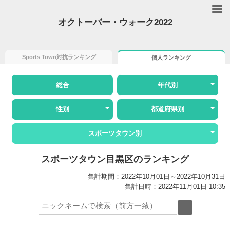
オクトーバー・ウォーク2022
Sports Town対抗ランキング
個人ランキング
総合
年代別
性別
都道府県別
スポーツタウン別
スポーツタウン目黒区のランキング
集計期間：2022年10月01日～2022年10月31日
集計日時：2022年11月01日 10:35