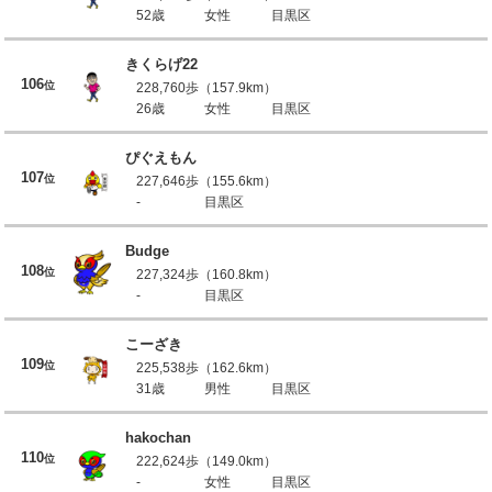
52歳
女性
目黒区
きくらげ22
106
位
228,760歩（157.9km）
26歳
女性
目黒区
ぴぐえもん
107
位
227,646歩（155.6km）
-
目黒区
Budge
108
位
227,324歩（160.8km）
-
目黒区
こーざき
109
位
225,538歩（162.6km）
31歳
男性
目黒区
hakochan
110
位
222,624歩（149.0km）
-
女性
目黒区