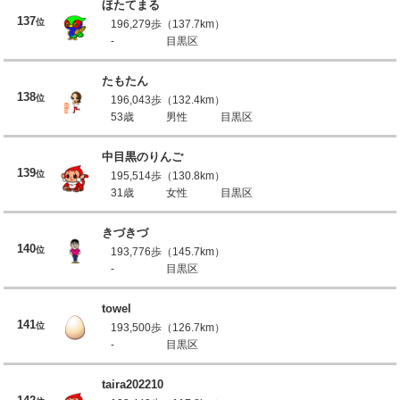
ほたてまる
137
位
196,279歩（137.7km）
-
目黒区
たもたん
138
位
196,043歩（132.4km）
53歳
男性
目黒区
中目黒のりんご
139
位
195,514歩（130.8km）
31歳
女性
目黒区
きづきづ
140
位
193,776歩（145.7km）
-
目黒区
towel
141
位
193,500歩（126.7km）
-
目黒区
taira202210