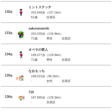
ミントステッチ
132
位
202,648歩（137.1km）
61歳
目黒区
sakuranamiki
133
位
202,035歩（134.9km）
71歳
男性
目黒区
オペラの哲人
134
位
199,477歩（129.9km）
71歳
男性
目黒区
なおもっち
135
位
199,010歩（96.2km）
-
女性
目黒区
710
136
位
197,890歩（128.3km）
-
目黒区