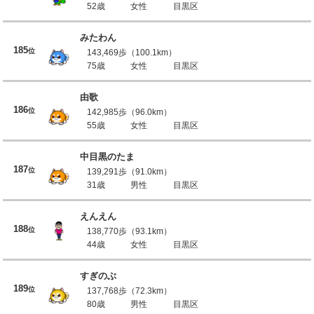
52歳
女性
目黒区
みたわん
185
位
143,469歩（100.1km）
75歳
女性
目黒区
由歌
186
位
142,985歩（96.0km）
55歳
女性
目黒区
中目黒のたま
187
位
139,291歩（91.0km）
31歳
男性
目黒区
えんえん
188
位
138,770歩（93.1km）
44歳
女性
目黒区
すぎのぶ
189
位
137,768歩（72.3km）
80歳
男性
目黒区