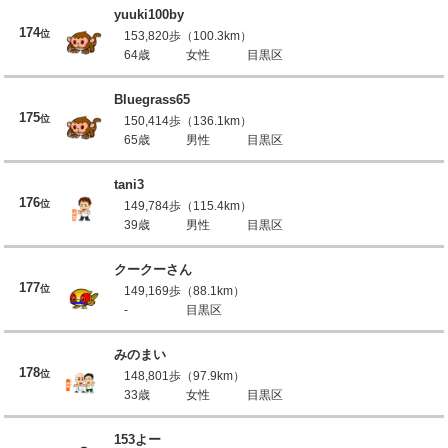
yuuki100by
174
位
153,820歩（100.3km）
64歳
女性
目黒区
Bluegrass65
175
位
150,414歩（136.1km）
65歳
男性
目黒区
tani3
176
位
149,784歩（115.4km）
39歳
男性
目黒区
クークーさん
177
位
149,169歩（88.1km）
-
目黒区
みのまい
178
位
148,801歩（97.9km）
33歳
女性
目黒区
153よー