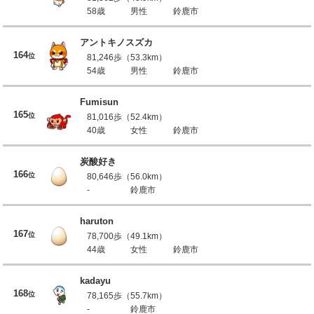
58歳
男性
鈴鹿市
アントキノスズカ
164
位
81,246歩（53.3km）
54歳
男性
鈴鹿市
Fumisun
165
位
81,016歩（52.4km）
40歳
女性
鈴鹿市
炭酸好き
166
位
80,646歩（56.0km）
-
鈴鹿市
haruton
167
位
78,700歩（49.1km）
44歳
女性
鈴鹿市
kadayu
168
位
78,165歩（55.7km）
-
鈴鹿市