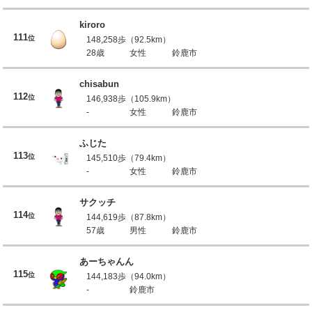
kiroro
111
位
148,258歩（92.5km）
28歳
女性
鈴鹿市
chisabun
112
位
146,938歩（105.9km）
-
女性
鈴鹿市
ふじた
113
位
145,510歩（79.4km）
-
女性
鈴鹿市
サクッチ
114
位
144,619歩（87.8km）
57歳
男性
鈴鹿市
あーちゃんん
115
位
144,183歩（94.0km）
-
鈴鹿市