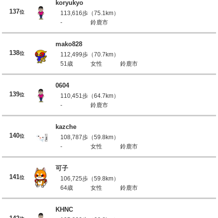
koryukyo
137
位
113,616歩（75.1km）
-
鈴鹿市
mako828
138
位
112,499歩（70.7km）
51歳
女性
鈴鹿市
0604
139
位
110,451歩（64.7km）
-
鈴鹿市
kazche
140
位
108,787歩（59.8km）
-
女性
鈴鹿市
可子
141
位
106,725歩（59.8km）
64歳
女性
鈴鹿市
KHNC