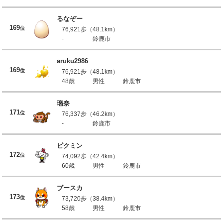
るなぞー
169
位
76,921歩（48.1km）
-
鈴鹿市
aruku2986
169
位
76,921歩（48.1km）
48歳
男性
鈴鹿市
瑠奈
171
位
76,337歩（46.2km）
-
鈴鹿市
ピクミン
172
位
74,092歩（42.4km）
60歳
男性
鈴鹿市
ブースカ
173
位
73,720歩（38.4km）
58歳
男性
鈴鹿市