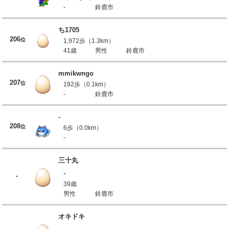
-
鈴鹿市
ち1705
206
位
1,972歩（1.3km）
41歳
男性
鈴鹿市
mmikwngo
207
位
192歩（0.1km）
-
鈴鹿市
-
208
位
6歩（0.0km）
-
三十丸
-
-
39歳
男性
鈴鹿市
オキドキ