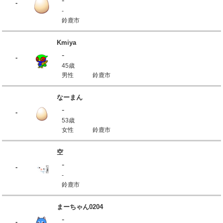
-
-
-
鈴鹿市
Kmiya
-
-
45歳
男性
鈴鹿市
なーまん
-
-
53歳
女性
鈴鹿市
空
-
-
-
鈴鹿市
まーちゃん0204
-
-