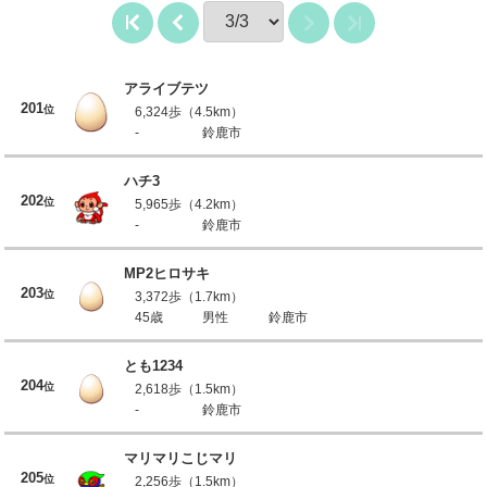
アライブテツ
201
位
6,324歩（4.5km）
-
鈴鹿市
ハチ3
202
位
5,965歩（4.2km）
-
鈴鹿市
MP2ヒロサキ
203
位
3,372歩（1.7km）
45歳
男性
鈴鹿市
とも1234
204
位
2,618歩（1.5km）
-
鈴鹿市
マリマリこじマリ
205
位
2,256歩（1.5km）