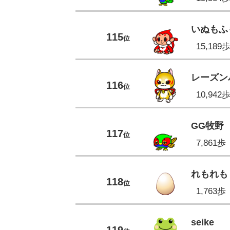
いぬもふ
115
位
15,189
レーズン
116
位
10,942
GG牧野
117
位
7,861歩
れもれも
118
位
1,763歩
seike
119