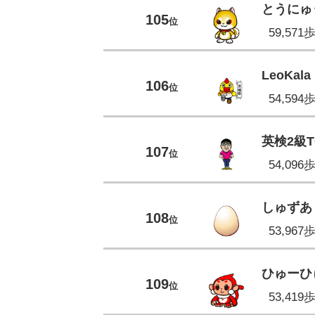
とうにゅ
105
位
59,571
LeoKala
106
位
54,594
英検2級T
107
位
54,096
しゅずあ
108
位
53,967
ひゅーひ
109
位
53,419