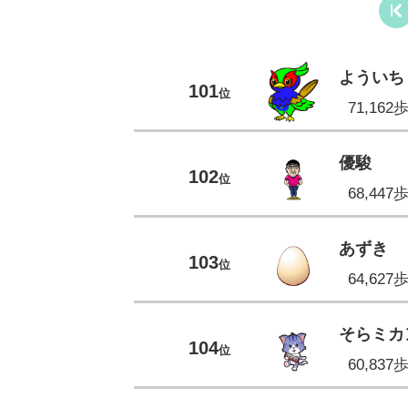
よういち
101
位
71,162
優駿
102
位
68,447
あずき
103
位
64,627
そらミカ
104
位
60,837