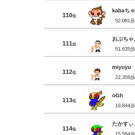
kabaち
110
位
52,081
おぶちゃ
111
位
51,635
miyuyu
112
位
22,359
oGh
113
位
19,844
たかすぃ
114
位
15,584