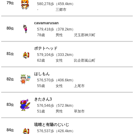
79
位
580,278歩（459.4km）
-
三郷市
cavamarusan
80
位
579,418歩（378.2km）
78歳
男性
児玉郡神川町
ポテトヘッド
81
位
579,104歩（333.2km）
62歳
女性
比企郡嵐山町
はしもん
82
位
576,570歩（406.6km）
55歳
女性
上尾市
きたさん3
83
位
576,546歩（572.9km）
51歳
男性
草加市
琉晴と有陽のじいじ
84
位
576,537歩（426.4km）