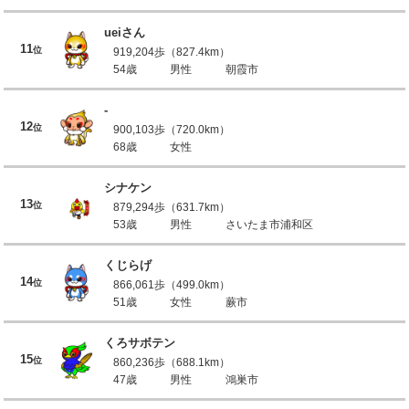
ueiさん
11
位
919,204歩（827.4km）
54歳
男性
朝霞市
-
12
位
900,103歩（720.0km）
68歳
女性
シナケン
13
位
879,294歩（631.7km）
53歳
男性
さいたま市浦和区
くじらげ
14
位
866,061歩（499.0km）
51歳
女性
蕨市
くろサボテン
15
位
860,236歩（688.1km）
47歳
男性
鴻巣市