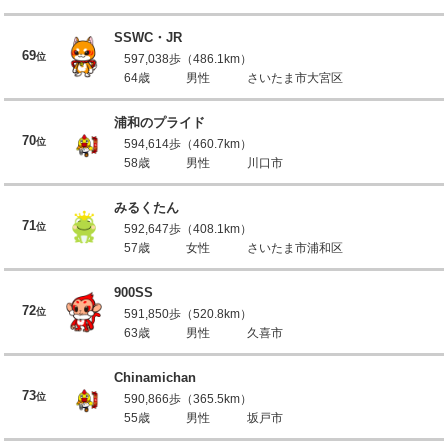
SSWC・JR
69
位
597,038歩（486.1km）
64歳
男性
さいたま市大宮区
浦和のプライド
70
位
594,614歩（460.7km）
58歳
男性
川口市
みるくたん
71
位
592,647歩（408.1km）
57歳
女性
さいたま市浦和区
900SS
72
位
591,850歩（520.8km）
63歳
男性
久喜市
Chinamichan
73
位
590,866歩（365.5km）
55歳
男性
坂戸市