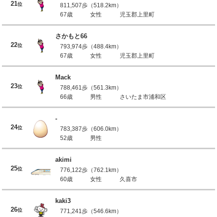
21
位
811,507歩（518.2km）
67歳
女性
児玉郡上里町
さかもと66
22
位
793,974歩（488.4km）
67歳
女性
児玉郡上里町
Mack
23
位
788,461歩（561.3km）
66歳
男性
さいたま市浦和区
-
24
位
783,387歩（606.0km）
52歳
男性
akimi
25
位
776,122歩（762.1km）
60歳
女性
久喜市
kaki3
26
位
771,241歩（546.6km）