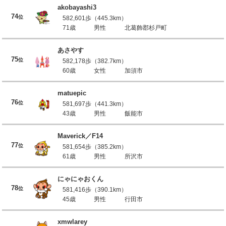
akobayashi3
74
位
582,601歩（445.3km）
71歳
男性
北葛飾郡杉戸町
あさやす
75
位
582,178歩（382.7km）
60歳
女性
加須市
matuepic
76
位
581,697歩（441.3km）
43歳
男性
飯能市
Maverick／F14
77
位
581,654歩（385.2km）
61歳
男性
所沢市
にゃにゃおくん
78
位
581,416歩（390.1km）
45歳
男性
行田市
xmwlarey