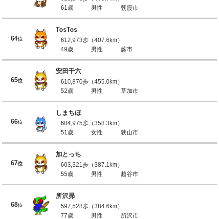
61歳
男性
朝霞市
TosTos
64
位
612,973歩（407.6km）
49歳
男性
蕨市
安田千六
65
位
610,870歩（455.0km）
52歳
男性
草加市
しまちほ
66
位
604,975歩（358.3km）
51歳
女性
狭山市
加とっち
67
位
603,321歩（387.1km）
55歳
男性
越谷市
所沢昴
68
位
597,528歩（384.6km）
77歳
男性
所沢市