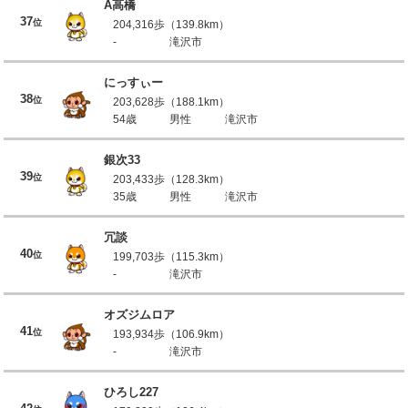
A高橋
37
位
204,316歩（139.8km）
-
滝沢市
にっすぃー
38
位
203,628歩（188.1km）
54歳
男性
滝沢市
銀次33
39
位
203,433歩（128.3km）
35歳
男性
滝沢市
冗談
40
位
199,703歩（115.3km）
-
滝沢市
オズジムロア
41
位
193,934歩（106.9km）
-
滝沢市
ひろし227