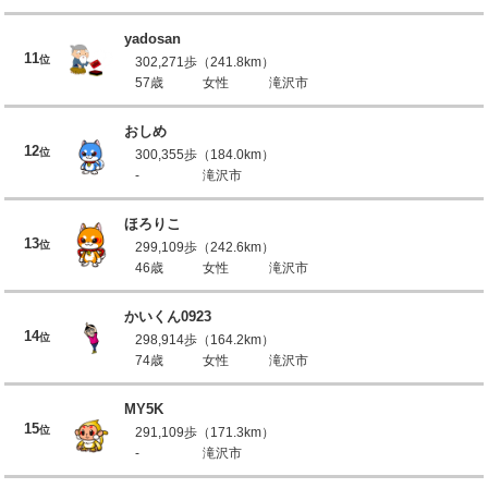
yadosan
11
位
302,271歩（241.8km）
57歳
女性
滝沢市
おしめ
12
位
300,355歩（184.0km）
-
滝沢市
ほろりこ
13
位
299,109歩（242.6km）
46歳
女性
滝沢市
かいくん0923
14
位
298,914歩（164.2km）
74歳
女性
滝沢市
MY5K
15
位
291,109歩（171.3km）
-
滝沢市