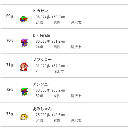
ヒカセン
69
位
86,874歩（50.3km）
24歳
男性
滝沢市
D・Terata
70
位
86,030歩（51.2km）
24歳
男性
滝沢市
ノブタロー
71
位
81,373歩（57.3km）
-
滝沢市
アンソニー
72
位
80,305歩（53.2km）
52歳
女性
滝沢市
あみしゃん
73
位
75,283歩（48.6km）
64歳
女性
滝沢市