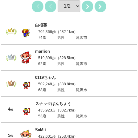
白根葵
702,366歩（482.1km）
74歳
男性
滝沢市
marlion
519,898歩（328.5km）
62歳
男性
滝沢市
0119ちゃん
502,248歩（338.8km）
68歳
男性
滝沢市
スナックばんちょう
4
位
435,923歩（302.7km）
53歳
男性
滝沢市
SaMii
5
位
422,601歩（253.4km）