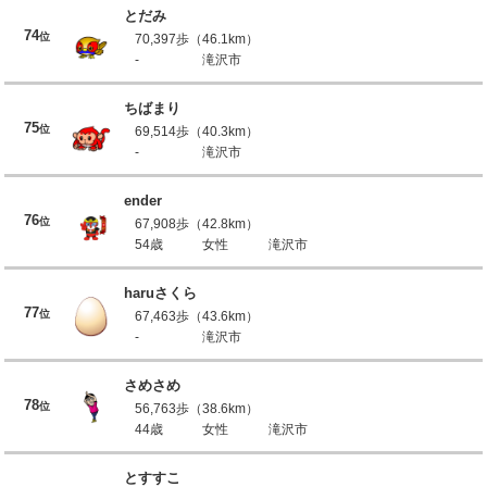
とだみ
74
位
70,397歩（46.1km）
-
滝沢市
ちばまり
75
位
69,514歩（40.3km）
-
滝沢市
ender
76
位
67,908歩（42.8km）
54歳
女性
滝沢市
haruさくら
77
位
67,463歩（43.6km）
-
滝沢市
さめさめ
78
位
56,763歩（38.6km）
44歳
女性
滝沢市
とすすこ