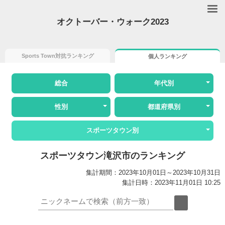
オクトーバー・ウォーク2023
Sports Town対抗ランキング
個人ランキング
総合
年代別
性別
都道府県別
スポーツタウン別
スポーツタウン滝沢市のランキング
集計期間：2023年10月01日～2023年10月31日
集計日時：2023年11月01日 10:25