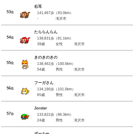
右耳
53
位
141,467歩（93.0km）
-
滝沢市
たららんらん
54
位
138,831歩（81.1km）
39歳
女性
滝沢市
きのきのきの
55
位
138,462歩（100.0km）
54歳
男性
滝沢市
フーガさん
56
位
134,190歩（101.0km）
65歳
男性
滝沢市
Jorster
57
位
133,822歩（86.3km）
24歳
男性
滝沢市
ポールm