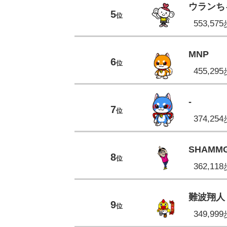
ウランち
5
位
553,57
MNP
6
位
455,29
-
7
位
374,25
SHAMM
8
位
362,11
難波翔人
9
位
349,99