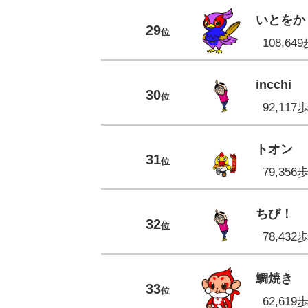
いとをか
29
位
108,64
incchi
30
位
92,117
トオン
31
位
79,356
ちび！
32
位
78,432
鯛焼き
33
位
62,619