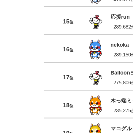
応援run
15
位
289,68
nekoka
16
位
289,15
Balloo
17
位
275,80
木っ端ミ
18
位
235,27
マコグル
19