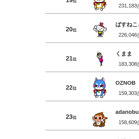
位
231,18
ばすねこ
20
位
226,04
くまま
21
位
183,30
OZNOB
22
位
159,30
adanobu
23
位
158,60