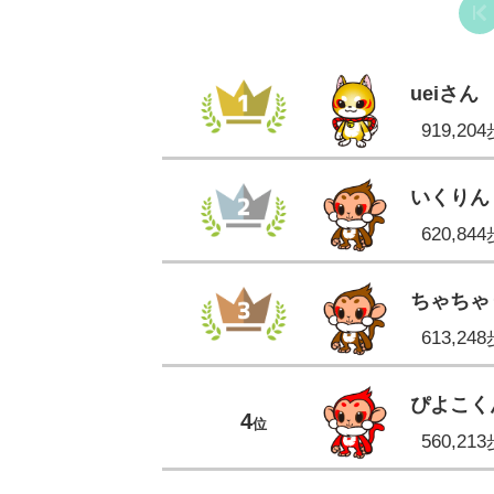
ueiさん
919,20
いくりん
620,84
ちゃちゃ
613,24
ぴよこく
4
位
560,21