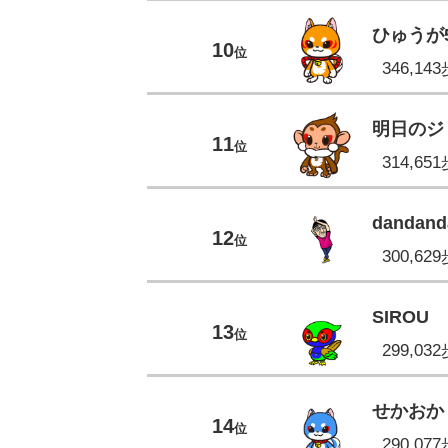
ひゅうが5
10
位
346,14
明日のジ
11
位
314,65
dandand
12
位
300,62
SIROU
13
位
299,03
せかおか
14
位
290,07