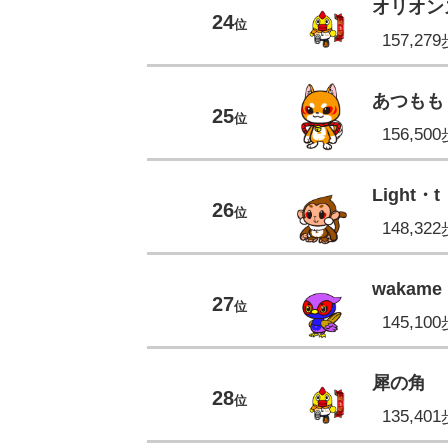
オリオン
24
位
157,27
あつもも
25
位
156,50
Light・t
26
位
148,32
wakame
27
位
145,10
犀の角
28
位
135,40