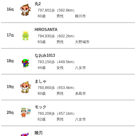
丸2
16
位
797,802歩（592.8km）
60歳
男性
柳川市
HIROSANTA
17
位
794,930歩（602.2km）
63歳
男性
大野城市
なおみ1013
18
位
783,150歩（449.5km）
44歳
女性
八女市
ましゃ
19
位
760,860歩（653.4km）
60歳
男性
糸島市
モック
20
位
760,208歩（457.1km）
62歳
男性
八女市
陵刃