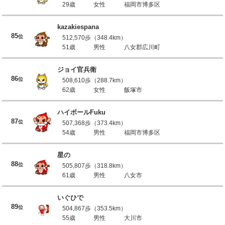
29歳
女性
福岡市博多区
kazakiespana
85
位
512,570歩（348.4km）
51歳
男性
八女郡広川町
ジョイ官兵衛
86
位
508,610歩（288.7km）
62歳
女性
飯塚市
ハイボールFuku
87
位
507,368歩（373.4km）
54歳
男性
福岡市博多区
星の
88
位
505,807歩（318.8km）
61歳
男性
八女市
いぐひで
89
位
504,867歩（353.5km）
55歳
男性
大川市