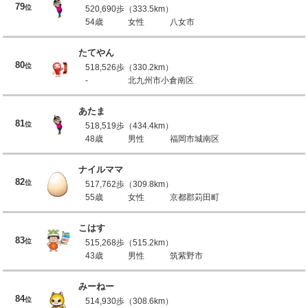
79
位
520,690歩（333.5km）
54歳
女性
八女市
たてやん
80
位
518,526歩（330.2km）
-
北九州市小倉南区
あたま
81
位
518,519歩（434.4km）
48歳
男性
福岡市城南区
ナイルママ
82
位
517,762歩（309.8km）
55歳
女性
京都郡苅田町
こはす
83
位
515,268歩（515.2km）
43歳
男性
筑紫野市
みーねー
84
位
514,930歩（308.6km）