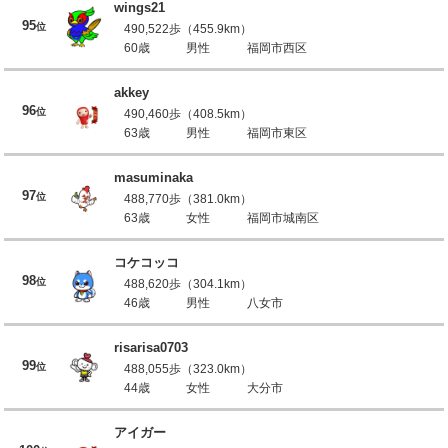
wings21
95
位
490,522歩（455.9km）
60歳
男性
福岡市西区
akkey
96
位
490,460歩（408.5km）
63歳
男性
福岡市東区
masuminaka
97
位
488,770歩（381.0km）
63歳
女性
福岡市城南区
コケコッコ
98
位
488,620歩（304.1km）
46歳
男性
八女市
risarisa0703
99
位
488,055歩（323.0km）
44歳
女性
大分市
アイガー