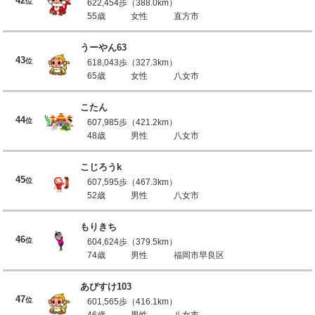
42
位
622,454歩（388.0km）
55歳
女性
直方市
うーやん63
43
位
618,043歩（327.3km）
65歳
女性
八女市
こたん
44
位
607,985歩（421.2km）
48歳
男性
八女市
こじろうk
45
位
607,595歩（467.3km）
52歳
男性
八女市
もりきち
46
位
604,624歩（379.5km）
74歳
男性
福岡市早良区
あびすけ103
47
位
601,565歩（416.1km）
46歳
男性
八女市