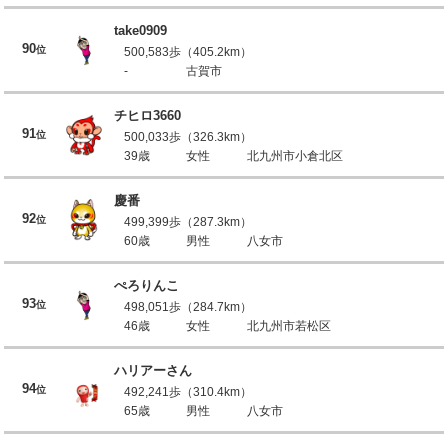
take0909
90
位
500,583歩（405.2km）
-
古賀市
チヒロ3660
91
位
500,033歩（326.3km）
39歳
女性
北九州市小倉北区
慶番
92
位
499,399歩（287.3km）
60歳
男性
八女市
ぺろりんこ
93
位
498,051歩（284.7km）
46歳
女性
北九州市若松区
ハリアーさん
94
位
492,241歩（310.4km）
65歳
男性
八女市