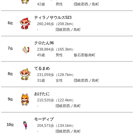
42歳
男性
隠岐郡西ノ島町
ティラノサウルス523
6
位
260,246歩（208.2km）
-
隠岐郡西ノ島町
クロたん96
7
位
238,884歩（165.3km）
45歳
男性
飯石郡飯南町
てるまめ
8
位
231,059歩（128.7km）
31歳
女性
隠岐郡西ノ島町
おけたに
9
位
210,520歩（122.4km）
-
隠岐郡西ノ島町
モーディブ
10
位
204,573歩（134.1km）
-
隠岐郡西ノ島町