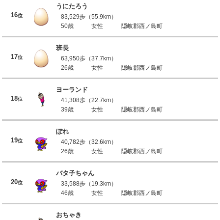
うにたろう
16
位
83,529歩（55.9km）
50歳
女性
隠岐郡西ノ島町
班長
17
位
63,950歩（37.7km）
26歳
女性
隠岐郡西ノ島町
ヨーランド
18
位
41,308歩（22.7km）
39歳
女性
隠岐郡西ノ島町
ぽれ
19
位
40,782歩（32.6km）
26歳
女性
隠岐郡西ノ島町
バタ子ちゃん
20
位
33,588歩（19.3km）
46歳
女性
隠岐郡西ノ島町
おちゃき