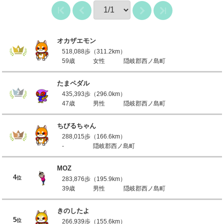
オカザエモン
518,088歩（311.2km）
59歳
女性
隠岐郡西ノ島町
たまペダル
435,393歩（296.0km）
47歳
男性
隠岐郡西ノ島町
ちびるちゃん
288,015歩（166.6km）
-
隠岐郡西ノ島町
MOZ
4
位
283,876歩（195.9km）
39歳
男性
隠岐郡西ノ島町
きのしたよ
5
位
266,939歩（155.6km）