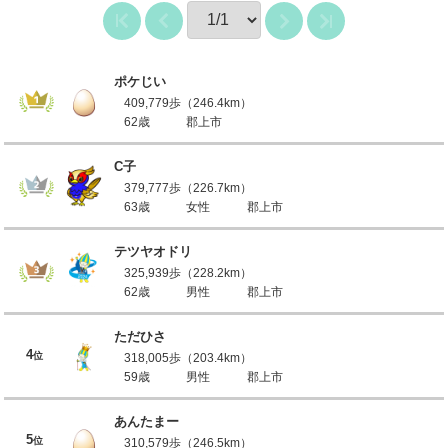
ポケじい
409,779歩（246.4km）
62歳
郡上市
C子
379,777歩（226.7km）
63歳
女性
郡上市
テツヤオドリ
325,939歩（228.2km）
62歳
男性
郡上市
ただひさ
4
位
318,005歩（203.4km）
59歳
男性
郡上市
あんたまー
5
位
310,579歩（246.5km）