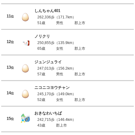
しんちゃん401
11
位
262,336歩（171.7km）
51歳
男性
郡上市
ノリクリ
12
位
250,855歩（135.9km）
65歳
女性
郡上市
ジュンジュライ
13
位
247,013歩（156.2km）
57歳
男性
郡上市
ニコニコヨウチャン
14
位
245,170歩（149.0km）
52歳
女性
郡上市
おきなわいちば
15
位
242,715歩（146.4km）
43歳
郡上市