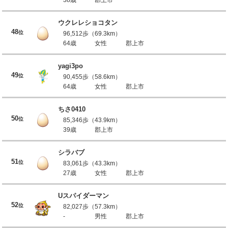
ウクレレショコタン
48
位
96,512歩（69.3km）
64歳
女性
郡上市
yagi3po
49
位
90,455歩（58.6km）
64歳
女性
郡上市
ちさ0410
50
位
85,346歩（43.9km）
39歳
郡上市
シラバブ
51
位
83,061歩（43.3km）
27歳
女性
郡上市
Uスパイダーマン
52
位
82,027歩（57.3km）
-
男性
郡上市