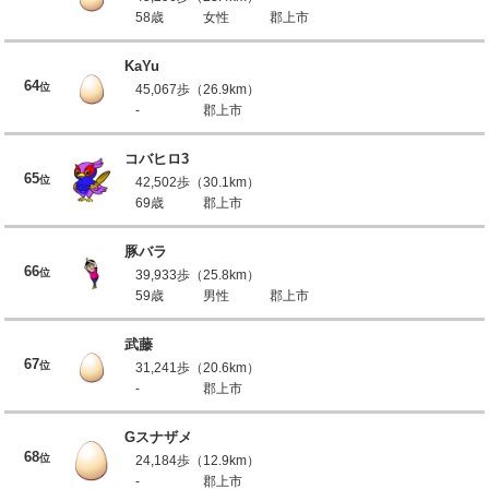
58歳
女性
郡上市
KaYu
64
位
45,067歩（26.9km）
-
郡上市
コバヒロ3
65
位
42,502歩（30.1km）
69歳
郡上市
豚バラ
66
位
39,933歩（25.8km）
59歳
男性
郡上市
武藤
67
位
31,241歩（20.6km）
-
郡上市
Gスナザメ
68
位
24,184歩（12.9km）
-
郡上市