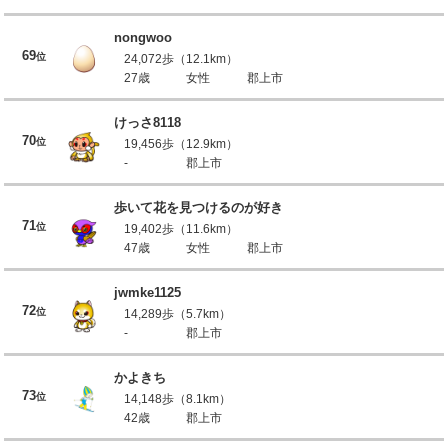
nongwoo
69
位
24,072歩（12.1km）
27歳
女性
郡上市
けっさ8118
70
位
19,456歩（12.9km）
-
郡上市
歩いて花を見つけるのが好き
71
位
19,402歩（11.6km）
47歳
女性
郡上市
jwmke1125
72
位
14,289歩（5.7km）
-
郡上市
かよきち
73
位
14,148歩（8.1km）
42歳
郡上市