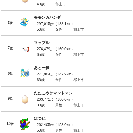
49歳
郡上市
モモンガパンダ
6
位
297,015歩（188.1km）
53歳
女性
郡上市
マップル
7
位
276,479歩（160.0km）
65歳
女性
郡上市
あと一歩
8
位
271,904歩（147.9km）
68歳
女性
郡上市
たたこやきマントマン
9
位
263,771歩（180.0km）
39歳
男性
郡上市
はつね
10
位
262,405歩（158.0km）
63歳
男性
郡上市