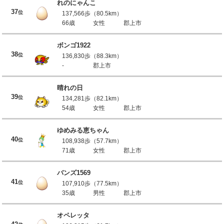
れのにゃんこ
37
位
137,566歩（80.5km）
66歳
女性
郡上市
ボンゴ1922
38
位
136,830歩（88.3km）
-
郡上市
晴れの日
39
位
134,281歩（82.1km）
54歳
女性
郡上市
ゆめみる恵ちゃん
40
位
108,938歩（57.7km）
71歳
女性
郡上市
バンズ1569
41
位
107,910歩（77.5km）
35歳
男性
郡上市
オペレッタ