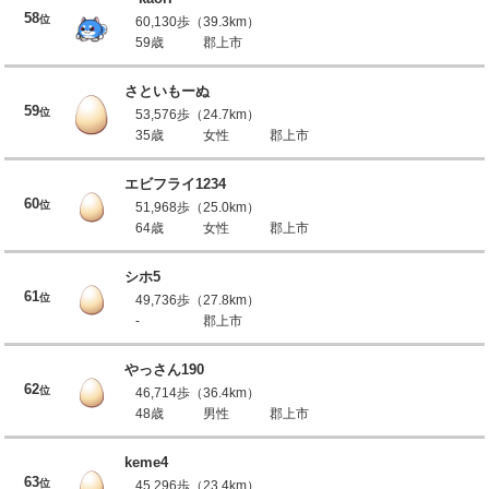
58
位
60,130歩（39.3km）
59歳
郡上市
さといもーぬ
59
位
53,576歩（24.7km）
35歳
女性
郡上市
エビフライ1234
60
位
51,968歩（25.0km）
64歳
女性
郡上市
シホ5
61
位
49,736歩（27.8km）
-
郡上市
やっさん190
62
位
46,714歩（36.4km）
48歳
男性
郡上市
keme4
63
位
45,296歩（23.4km）