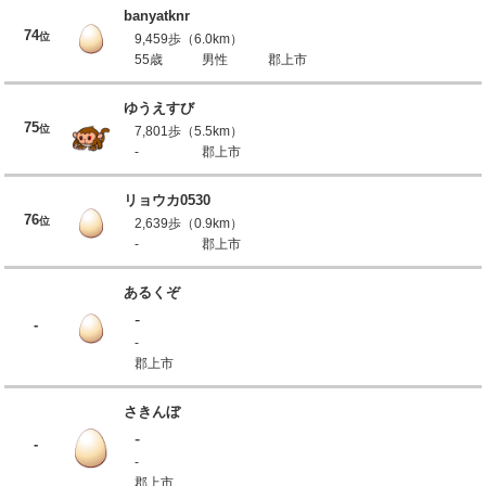
banyatknr
74
位
9,459歩（6.0km）
55歳
男性
郡上市
ゆうえすび
75
位
7,801歩（5.5km）
-
郡上市
リョウカ0530
76
位
2,639歩（0.9km）
-
郡上市
あるくぞ
-
-
-
郡上市
さきんぼ
-
-
-
郡上市