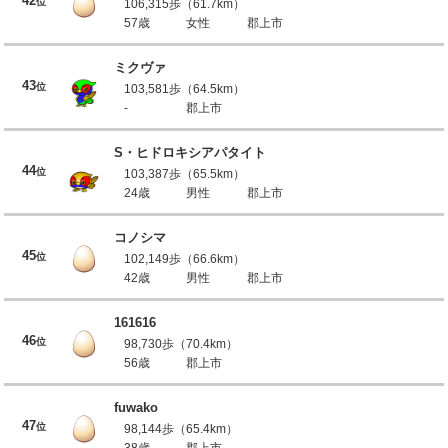
42
位
106,315歩（61.7km）
57歳
女性
郡上市
ミクヴァ
43
位
103,581歩（64.5km）
-
郡上市
S・ヒドロキシアパタイト
44
位
103,387歩（65.5km）
24歳
男性
郡上市
コノシマ
45
位
102,149歩（66.6km）
42歳
男性
郡上市
161616
46
位
98,730歩（70.4km）
56歳
郡上市
fuwako
47
位
98,144歩（65.4km）
38歳
郡上市