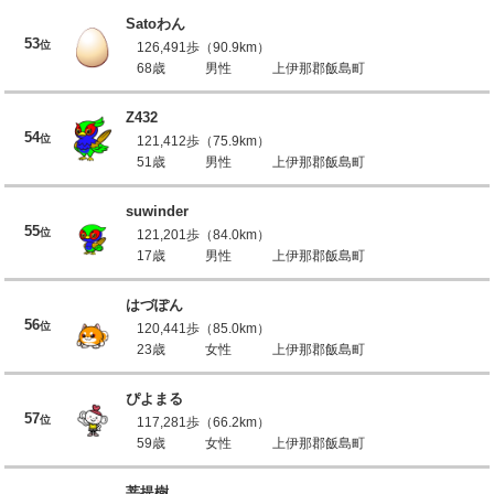
Satoわん
53
位
126,491歩（90.9km）
68歳
男性
上伊那郡飯島町
Z432
54
位
121,412歩（75.9km）
51歳
男性
上伊那郡飯島町
suwinder
55
位
121,201歩（84.0km）
17歳
男性
上伊那郡飯島町
はづぽん
56
位
120,441歩（85.0km）
23歳
女性
上伊那郡飯島町
ぴよまる
57
位
117,281歩（66.2km）
59歳
女性
上伊那郡飯島町
菩提樹