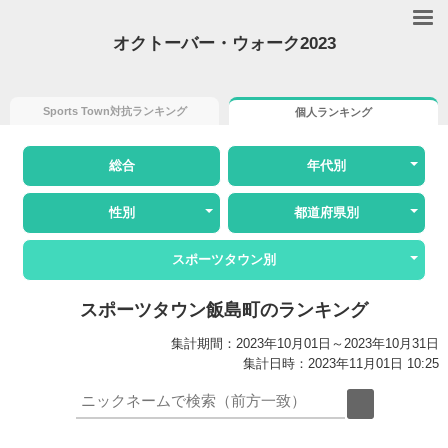
オクトーバー・ウォーク2023
Sports Town対抗ランキング
個人ランキング
総合
年代別
性別
都道府県別
スポーツタウン別
スポーツタウン飯島町のランキング
集計期間：2023年10月01日～2023年10月31日
集計日時：2023年11月01日 10:25