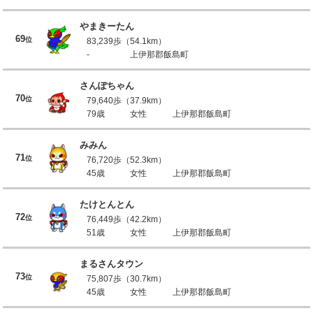
やまきーたん
69
位
83,239歩（54.1km）
-
上伊那郡飯島町
さんぽちゃん
70
位
79,640歩（37.9km）
79歳
女性
上伊那郡飯島町
みみん
71
位
76,720歩（52.3km）
45歳
女性
上伊那郡飯島町
たけとんとん
72
位
76,449歩（42.2km）
51歳
女性
上伊那郡飯島町
まるさんタウン
73
位
75,807歩（30.7km）
45歳
女性
上伊那郡飯島町