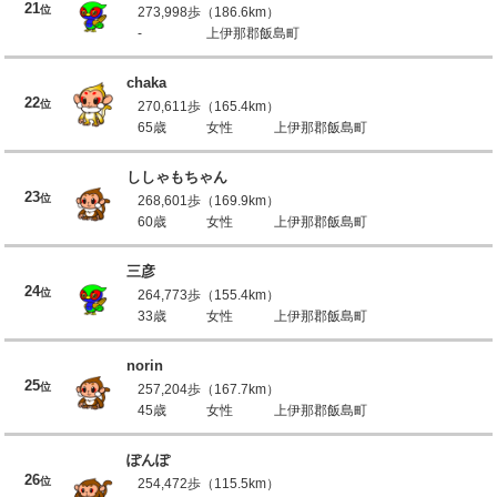
21
位
273,998歩（186.6km）
-
上伊那郡飯島町
chaka
22
位
270,611歩（165.4km）
65歳
女性
上伊那郡飯島町
ししゃもちゃん
23
位
268,601歩（169.9km）
60歳
女性
上伊那郡飯島町
三彦
24
位
264,773歩（155.4km）
33歳
女性
上伊那郡飯島町
norin
25
位
257,204歩（167.7km）
45歳
女性
上伊那郡飯島町
ぽんぽ
26
位
254,472歩（115.5km）