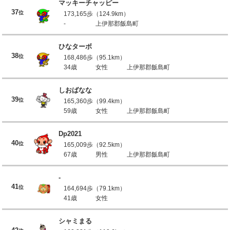
マッキーチャッピー
37
位
173,165歩（124.9km）
-
上伊那郡飯島町
ひなターボ
38
位
168,486歩（95.1km）
34歳
女性
上伊那郡飯島町
しおばなな
39
位
165,360歩（99.4km）
59歳
女性
上伊那郡飯島町
Dp2021
40
位
165,009歩（92.5km）
67歳
男性
上伊那郡飯島町
-
41
位
164,694歩（79.1km）
41歳
女性
シャミまる