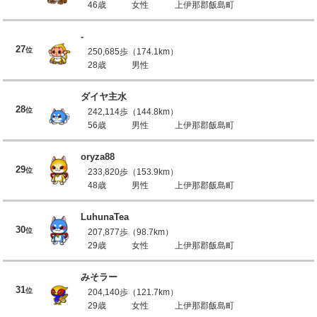
46歳
女性
上伊那郡飯島町
-
27
位
250,685歩（174.1km）
28歳
男性
ダイヤ主水
28
位
242,114歩（144.8km）
56歳
男性
上伊那郡飯島町
oryza88
29
位
233,820歩（153.9km）
48歳
男性
上伊那郡飯島町
LuhunaTea
30
位
207,877歩（98.7km）
29歳
女性
上伊那郡飯島町
みそラー
31
位
204,140歩（121.7km）
29歳
女性
上伊那郡飯島町