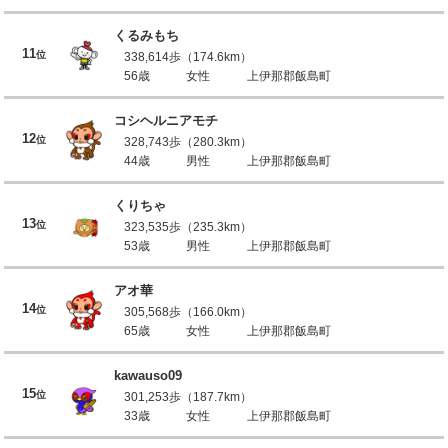
くるみもち
11
位
338,614歩（174.6km）
56歳
女性
上伊那郡飯島町
コシヘルニアモチ
12
位
328,743歩（280.3km）
44歳
男性
上伊那郡飯島町
くりちゃ
13
位
323,535歩（235.3km）
53歳
男性
上伊那郡飯島町
アオ華
14
位
305,568歩（166.0km）
65歳
女性
上伊那郡飯島町
kawauso09
15
位
301,253歩（187.7km）
33歳
女性
上伊那郡飯島町