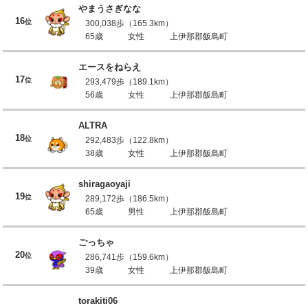
やまうさぎなな
16
位
300,038歩（165.3km）
65歳
女性
上伊那郡飯島町
エースをねらえ
17
位
293,479歩（189.1km）
56歳
女性
上伊那郡飯島町
ALTRA
18
位
292,483歩（122.8km）
38歳
女性
上伊那郡飯島町
shiragaoyaji
19
位
289,172歩（186.5km）
65歳
男性
上伊那郡飯島町
ごっちゃ
20
位
286,741歩（159.6km）
39歳
女性
上伊那郡飯島町
torakiti06