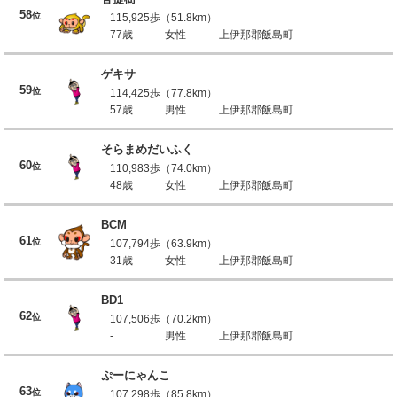
58
位
115,925歩（51.8km）
77歳
女性
上伊那郡飯島町
ゲキサ
59
位
114,425歩（77.8km）
57歳
男性
上伊那郡飯島町
そらまめだいふく
60
位
110,983歩（74.0km）
48歳
女性
上伊那郡飯島町
BCM
61
位
107,794歩（63.9km）
31歳
女性
上伊那郡飯島町
BD1
62
位
107,506歩（70.2km）
-
男性
上伊那郡飯島町
ぷーにゃんこ
63
位
107,298歩（85.8km）