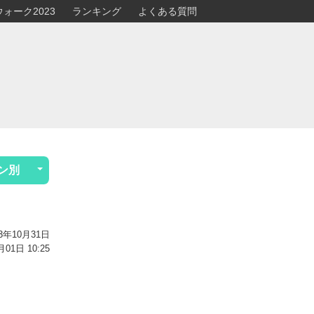
ォーク2023
ランキング
よくある質問
ン別
3年10月31日
1日 10:25