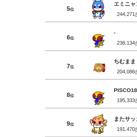
エミニャ
5
位
244,27
-
6
位
238,13
ちむまま
7
位
204,08
PISCO
8
位
195,33
またサッ
9
位
191,47