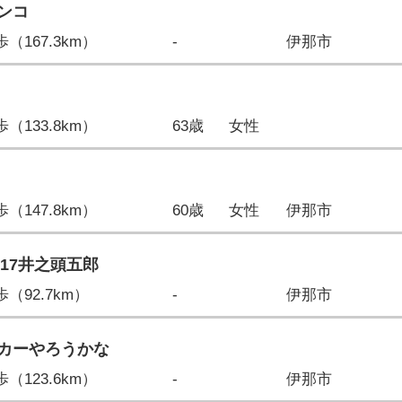
ンコ
1歩（167.3km）
-
伊那市
4歩（133.8km）
63歳
女性
6歩（147.8km）
60歳
女性
伊那市
1817井之頭五郎
3歩（92.7km）
-
伊那市
カーやろうかな
0歩（123.6km）
-
伊那市