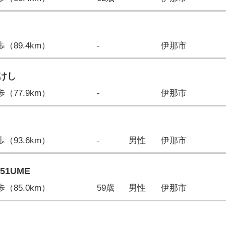
0歩（89.4km）
-
伊那市
けし
8歩（77.9km）
-
伊那市
8歩（93.6km）
-
男性
伊那市
351UME
8歩（85.0km）
59歳
男性
伊那市