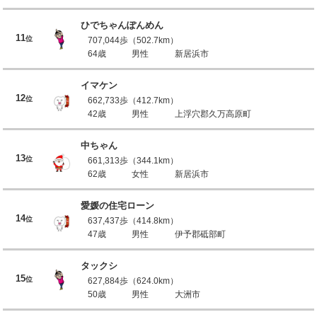
ひでちゃんぽんめん
11
位
707,044歩（502.7km）
64歳
男性
新居浜市
イマケン
12
位
662,733歩（412.7km）
42歳
男性
上浮穴郡久万高原町
中ちゃん
13
位
661,313歩（344.1km）
62歳
女性
新居浜市
愛媛の住宅ローン
14
位
637,437歩（414.8km）
47歳
男性
伊予郡砥部町
タックシ
15
位
627,884歩（624.0km）
50歳
男性
大洲市