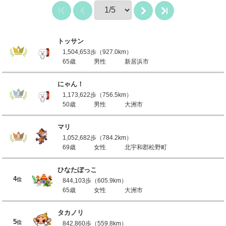
トッサン
1,504,653歩（927.0km）
65歳
男性
新居浜市
にゃん！
1,173,622歩（756.5km）
50歳
男性
大洲市
マリ
1,052,682歩（784.2km）
69歳
女性
北宇和郡松野町
ひなたぼっこ
4
位
844,103歩（605.9km）
65歳
女性
大洲市
タカノリ
5
位
842,860歩（559.8km）