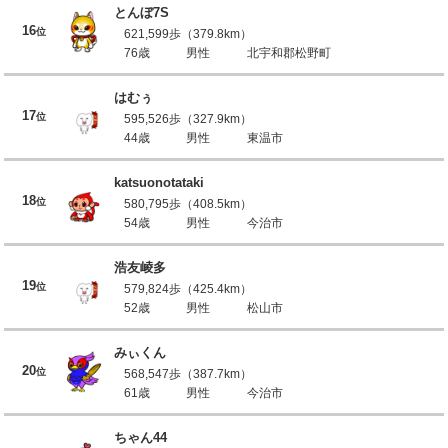
とんぼ7S
16
位
621,599歩（379.8km）
76歳
男性
北宇和郡松野町
はむぅ
17
位
595,526歩（327.9km）
44歳
男性
東温市
katsuonotataki
18
位
580,795歩（408.5km）
54歳
男性
今治市
浩友崚多
19
位
579,824歩（425.4km）
52歳
男性
松山市
みぃくん
20
位
568,547歩（387.7km）
61歳
男性
今治市
ちゃん44