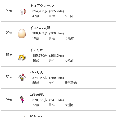
キュアクレール
53
位
394,783歩（325.7km）
47歳
男性
松山市
イマハル太郎
54
位
388,102歩（260.6km）
59歳
男性
今治市
イチリキ
55
位
385,270歩（298.5km）
49歳
男性
今治市
ぺぺりん
56
位
374,457歩（259.4km）
56歳
女性
新居浜市
128ve980
57
位
370,625歩（241.3km）
23歳
男性
大洲市
94ちゃん