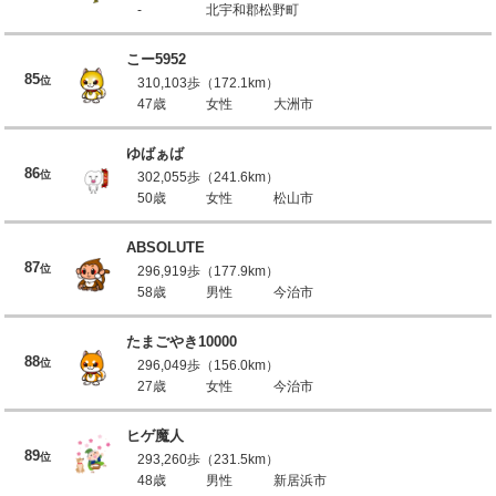
-
北宇和郡松野町
こー5952
85
位
310,103歩（172.1km）
47歳
女性
大洲市
ゆばぁば
86
位
302,055歩（241.6km）
50歳
女性
松山市
ABSOLUTE
87
位
296,919歩（177.9km）
58歳
男性
今治市
たまごやき10000
88
位
296,049歩（156.0km）
27歳
女性
今治市
ヒゲ魔人
89
位
293,260歩（231.5km）
48歳
男性
新居浜市