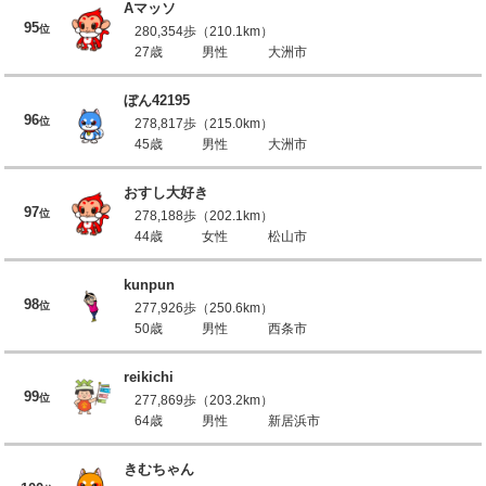
Aマッソ
95
位
280,354歩（210.1km）
27歳
男性
大洲市
ぼん42195
96
位
278,817歩（215.0km）
45歳
男性
大洲市
おすし大好き
97
位
278,188歩（202.1km）
44歳
女性
松山市
kunpun
98
位
277,926歩（250.6km）
50歳
男性
西条市
reikichi
99
位
277,869歩（203.2km）
64歳
男性
新居浜市
きむちゃん