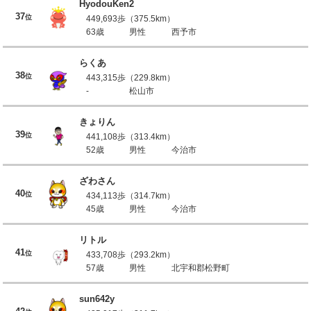
HyodouKen2
37
位
449,693歩（375.5km）
63歳
男性
西予市
らくあ
38
位
443,315歩（229.8km）
-
松山市
きょりん
39
位
441,108歩（313.4km）
52歳
男性
今治市
ざわさん
40
位
434,113歩（314.7km）
45歳
男性
今治市
リトル
41
位
433,708歩（293.2km）
57歳
男性
北宇和郡松野町
sun642y