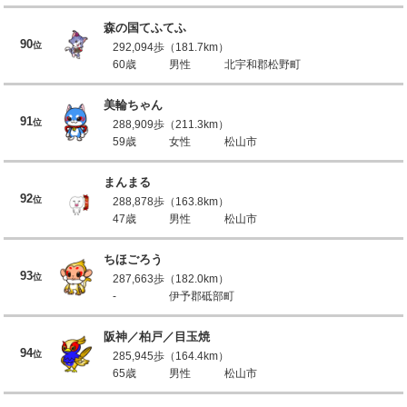
森の国てふてふ
90
位
292,094歩（181.7km）
60歳
男性
北宇和郡松野町
美輪ちゃん
91
位
288,909歩（211.3km）
59歳
女性
松山市
まんまる
92
位
288,878歩（163.8km）
47歳
男性
松山市
ちほごろう
93
位
287,663歩（182.0km）
-
伊予郡砥部町
阪神／柏戸／目玉焼
94
位
285,945歩（164.4km）
65歳
男性
松山市