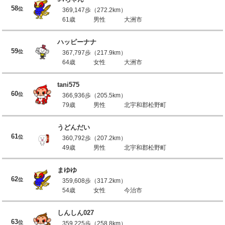
58
位
369,147歩（272.2km）
61歳
男性
大洲市
ハッピーナナ
59
位
367,797歩（217.9km）
64歳
女性
大洲市
tani575
60
位
366,936歩（205.5km）
79歳
男性
北宇和郡松野町
うどんだい
61
位
360,792歩（207.2km）
49歳
男性
北宇和郡松野町
まゆゆ
62
位
359,608歩（317.2km）
54歳
女性
今治市
しんしん027
63
位
359,225歩（258.8km）