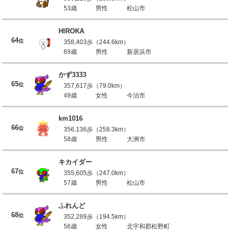
53歳
男性
松山市
HIROKA
64
位
358,403歩（244.6km）
69歳
男性
新居浜市
かず3333
65
位
357,617歩（79.0km）
49歳
女性
今治市
km1016
66
位
356,136歩（258.3km）
58歳
男性
大洲市
キカイダー
67
位
355,605歩（247.0km）
57歳
男性
松山市
ふれんど
68
位
352,289歩（194.5km）
56歳
女性
北宇和郡松野町