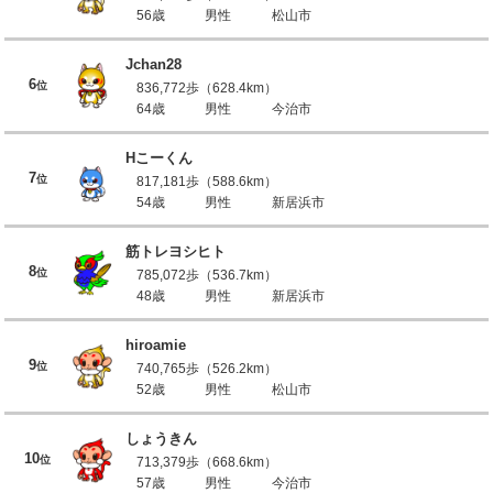
56歳
男性
松山市
Jchan28
6
位
836,772歩（628.4km）
64歳
男性
今治市
Hこーくん
7
位
817,181歩（588.6km）
54歳
男性
新居浜市
筋トレヨシヒト
8
位
785,072歩（536.7km）
48歳
男性
新居浜市
hiroamie
9
位
740,765歩（526.2km）
52歳
男性
松山市
しょうきん
10
位
713,379歩（668.6km）
57歳
男性
今治市