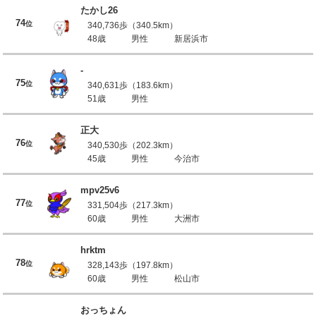
たかし26
74
位
340,736歩（340.5km）
48歳
男性
新居浜市
-
75
位
340,631歩（183.6km）
51歳
男性
正大
76
位
340,530歩（202.3km）
45歳
男性
今治市
mpv25v6
77
位
331,504歩（217.3km）
60歳
男性
大洲市
hrktm
78
位
328,143歩（197.8km）
60歳
男性
松山市
おっちょん