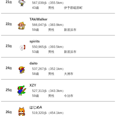
21
位
567,039歩（355.5km）
43歳
男性
伊予郡砥部町
TAkiWalker
22
位
566,047歩（383.9km）
59歳
男性
新居浜市
spirits
23
位
550,965歩（393.5km）
53歳
男性
新居浜市
daito
24
位
537,267歩（352.1km）
58歳
男性
大洲市
XZY
25
位
527,313歩（343.3km）
59歳
男性
今治市
はじめA
26
位
519,320歩（454.1km）