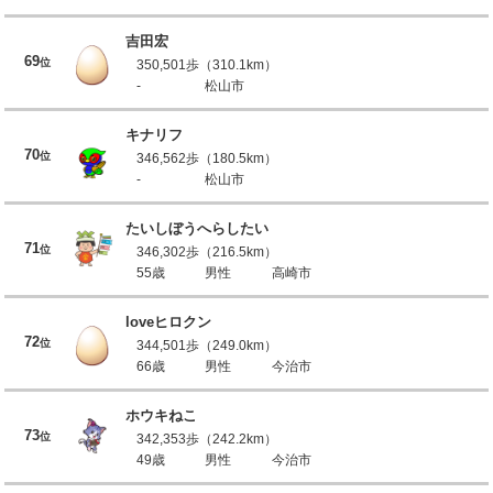
吉田宏
69
位
350,501歩（310.1km）
-
松山市
キナリフ
70
位
346,562歩（180.5km）
-
松山市
たいしぼうへらしたい
71
位
346,302歩（216.5km）
55歳
男性
高崎市
loveヒロクン
72
位
344,501歩（249.0km）
66歳
男性
今治市
ホウキねこ
73
位
342,353歩（242.2km）
49歳
男性
今治市