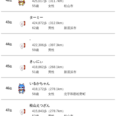
42
位
425,017歩（311.7km）
55歳
女性
松山市
ターミー
43
位
424,872歩（312.0km）
62歳
男性
新居浜市
-
44
位
422,306歩（397.3km）
59歳
男性
きぃにぃ
45
位
418,862歩（268.1km）
51歳
男性
新居浜市
いるかちゃん
46
位
418,172歩（278.1km）
58歳
女性
北宇和郡松野町
松山えつざん
47
位
415,843歩（278.7km）
52歳
男性
松山市