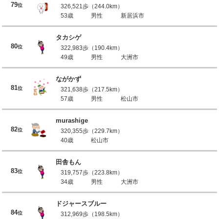
79
位
326,521歩（244.0km）
53歳
男性
新居浜市
タカシゲ
80
位
322,983歩（190.4km）
49歳
男性
大洲市
ながかず
81
位
321,638歩（217.5km）
57歳
男性
松山市
murashige
82
位
320,355歩（229.7km）
40歳
松山市
田舎もん
83
位
319,757歩（223.8km）
34歳
男性
大洲市
ドジャースブルー
84
位
312,969歩（198.5km）