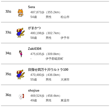
Sera
32
位
487,873歩（355.2km）
54歳
男性
松山市
がまかつ
33
位
480,198歩（302.7km）
58歳
男性
伊予市
Zaki0304
34
位
475,635歩（309.8km）
-
伊予郡砥部町
目指せ四万十川ウルトラ100
35
位
470,480歩（436.0km）
55歳
男性
大洲市
shojiue
36
位
469,524歩（458.4km）
49歳
男性
東温市