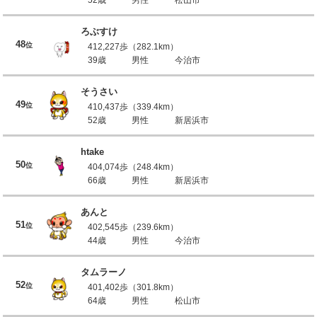
ろぶすけ
48
位
412,227歩（282.1km）
39歳
男性
今治市
そうさい
49
位
410,437歩（339.4km）
52歳
男性
新居浜市
htake
50
位
404,074歩（248.4km）
66歳
男性
新居浜市
あんと
51
位
402,545歩（239.6km）
44歳
男性
今治市
タムラーノ
52
位
401,402歩（301.8km）
64歳
男性
松山市