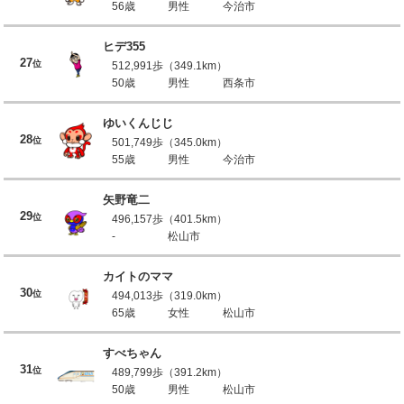
56歳
男性
今治市
ヒデ355
27
位
512,991歩（349.1km）
50歳
男性
西条市
ゆいくんじじ
28
位
501,749歩（345.0km）
55歳
男性
今治市
矢野竜二
29
位
496,157歩（401.5km）
-
松山市
カイトのママ
30
位
494,013歩（319.0km）
65歳
女性
松山市
すべちゃん
31
位
489,799歩（391.2km）
50歳
男性
松山市