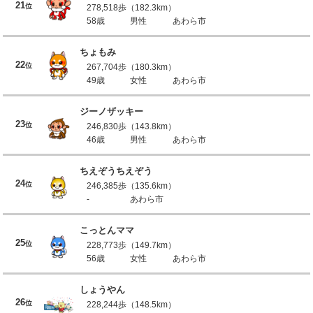
21
位
278,518歩（182.3km）
58歳
男性
あわら市
ちょもみ
22
位
267,704歩（180.3km）
49歳
女性
あわら市
ジーノザッキー
23
位
246,830歩（143.8km）
46歳
男性
あわら市
ちえぞうちえぞう
24
位
246,385歩（135.6km）
-
あわら市
こっとんママ
25
位
228,773歩（149.7km）
56歳
女性
あわら市
しょうやん
26
位
228,244歩（148.5km）