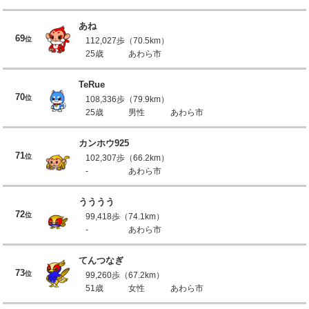
あね
69
位
112,027歩（70.5km）
25歳
あわら市
TeRue
70
位
108,336歩（79.9km）
25歳
男性
あわら市
カンホウ925
71
位
102,307歩（66.2km）
-
あわら市
うううう
72
位
99,418歩（74.1km）
-
あわら市
てんつなぎ
73
位
99,260歩（67.2km）
51歳
女性
あわら市