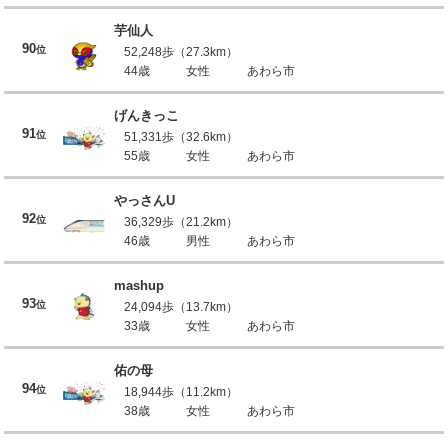
芋仙人
90
位
52,248歩（27.3km）
44歳
女性
あわら市
げんきっこ
91
位
51,331歩（32.6km）
55歳
女性
あわら市
やっさんU
92
位
36,329歩（21.2km）
46歳
男性
あわら市
mashup
93
位
24,094歩（13.7km）
33歳
女性
あわら市
佑の母
94
位
18,944歩（11.2km）
38歳
女性
あわら市