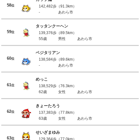
58
位
142,482歩（91.3km）
-
あわら市
タッタンクーヘン
59
位
139,376歩（89.5km）
55歳
男性
あわら市
ベジタリアン
60
位
138,584歩（89.6km）
-
あわら市
めっこ
61
位
138,529歩（76.3km）
62歳
女性
あわら市
きょーたろう
62
位
137,383歩（77.8km）
63歳
女性
あわら市
せいざまゆみ
63
位
129,364歩（77.0km）