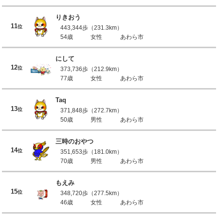
りきおう
11
位
443,344歩（231.3km）
54歳
女性
あわら市
にして
12
位
373,736歩（212.9km）
77歳
女性
あわら市
Taq
13
位
371,848歩（272.7km）
50歳
男性
あわら市
三時のおやつ
14
位
351,653歩（181.0km）
70歳
男性
あわら市
もえみ
15
位
348,720歩（277.5km）
46歳
女性
あわら市