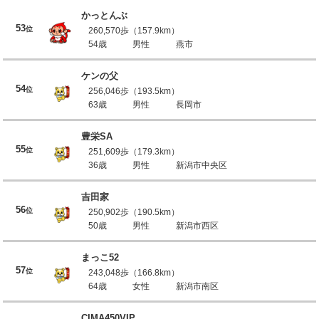
かっとんぶ
53
位
260,570歩（157.9km）
54歳
男性
燕市
ケンの父
54
位
256,046歩（193.5km）
63歳
男性
長岡市
豊栄SA
55
位
251,609歩（179.3km）
36歳
男性
新潟市中央区
吉田家
56
位
250,902歩（190.5km）
50歳
男性
新潟市西区
まっこ52
57
位
243,048歩（166.8km）
64歳
女性
新潟市南区
CIMA450VIP