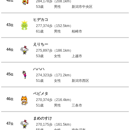
42
位
284,178歩（208.1km）
53歳
男性
新潟市中央区
ヒデカコ
43
位
277,374歩（152.5km）
61歳
男性
柏崎市
えりちー
44
位
275,897歩（186.1km）
53歳
女性
上越市
ハハハ
45
位
274,323歩（171.2km）
51歳
女性
新潟市西区
ベビメタ
46
位
270,374歩（216.4km）
51歳
男性
三条市
まめのすけ
47
位
270,175歩（161.5km）
55歳
女性
南魚沼市