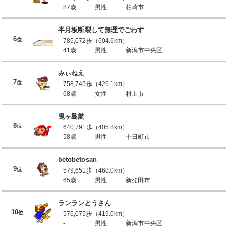
87歳
男性
柏崎市
半月板断裂して無理でごわす
6
位
785,072歩（604.6km）
41歳
男性
新潟市中央区
みぃねえ
7
位
758,745歩（426.1km）
68歳
女性
村上市
鬼ヶ島航
8
位
640,791歩（405.8km）
58歳
男性
十日町市
betobetosan
9
位
579,651歩（468.0km）
65歳
男性
新発田市
ランランとうさん
10
位
576,075歩（419.0km）
-
男性
新潟市中央区