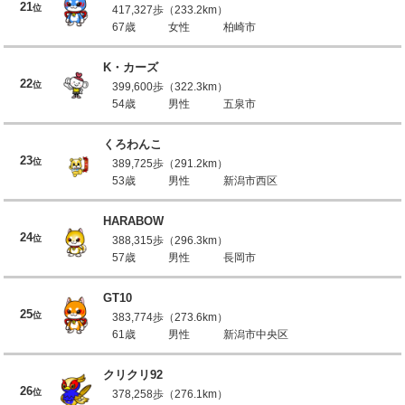
21
位
417,327歩（233.2km）
67歳
女性
柏崎市
K・カーズ
22
位
399,600歩（322.3km）
54歳
男性
五泉市
くろわんこ
23
位
389,725歩（291.2km）
53歳
男性
新潟市西区
HARABOW
24
位
388,315歩（296.3km）
57歳
男性
長岡市
GT10
25
位
383,774歩（273.6km）
61歳
男性
新潟市中央区
クリクリ92
26
位
378,258歩（276.1km）