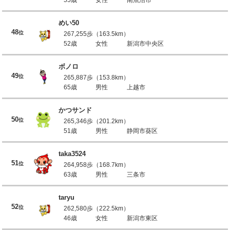
めい50
48
位
267,255歩（163.5km）
52歳
女性
新潟市中央区
ボノロ
49
位
265,887歩（153.8km）
65歳
男性
上越市
かつサンド
50
位
265,346歩（201.2km）
51歳
男性
静岡市葵区
taka3524
51
位
264,958歩（168.7km）
63歳
男性
三条市
taryu
52
位
262,580歩（222.5km）
46歳
女性
新潟市東区