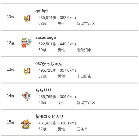
golfgti
11
位
535,874歩（382.0km）
63歳
男性
新潟市西区
sasadango
12
位
522,501歩（449.3km）
50歳
男性
南魚沼市
067かっちゃん
13
位
495,725歩（357.0km）
57歳
男性
十日町市
ららりり
14
位
485,765歩（309.0km）
66歳
女性
新潟市西区
新潟コシヒカリ
15
位
481,422歩（328.1km）
67歳
男性
三条市