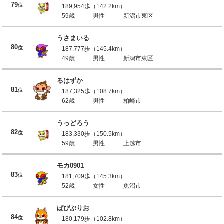
79
位
189,954歩（142.2km）
59歳
男性
新潟市東区
うさまいる
80
位
187,777歩（145.4km）
49歳
男性
新潟市東区
るはずか
81
位
187,325歩（108.7km）
62歳
男性
柏崎市
うっどろう
82
位
183,330歩（150.5km）
59歳
男性
上越市
モカ0901
83
位
181,709歩（145.3km）
52歳
女性
魚沼市
ぱぴぷりお
84
位
180,179歩（102.8km）