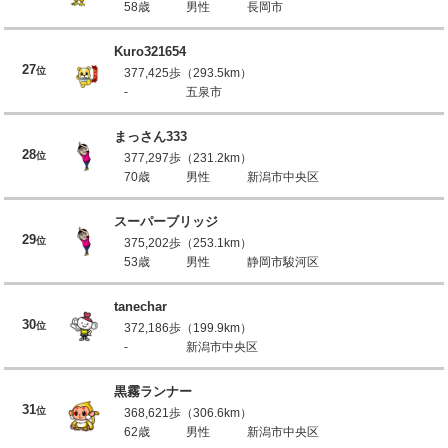
58歳
男性
長岡市
Kuro321654
27
位
377,425歩（293.5km）
-
五泉市
まっさん333
28
位
377,297歩（231.2km）
70歳
男性
新潟市中央区
スーパーブリッジ
29
位
375,202歩（253.1km）
53歳
男性
静岡市駿河区
tanechar
30
位
372,186歩（199.9km）
-
新潟市中央区
黒霧ランナー
31
位
368,621歩（306.6km）
62歳
男性
新潟市中央区