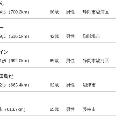
ん
494歩（700.2km）
68歳
男性
静岡市駿河区
ー
559歩（516.5km）
42歳
男性
御殿場市
イン
521歩（692.0km）
65歳
男性
静岡市駿河区
田島だ
912歩（663.4km）
62歳
男性
沼津市
6歩（613.7km）
65歳
男性
藤枝市