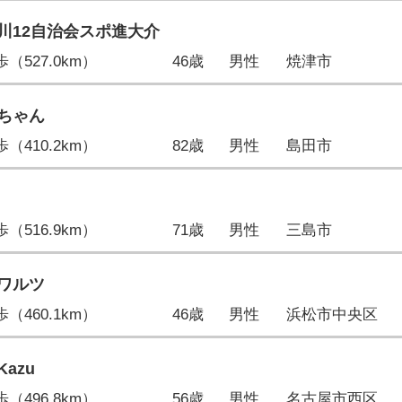
川12自治会スポ進大介
7歩（527.0km）
46歳
男性
焼津市
ちゃん
9歩（410.2km）
82歳
男性
島田市
1歩（516.9km）
71歳
男性
三島市
ワルツ
4歩（460.1km）
46歳
男性
浜松市中央区
azu
0歩（496.8km）
56歳
男性
名古屋市西区