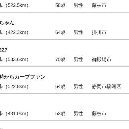
0歩（522.5km）
58歳
男性
藤枝市
ちゃん
3歩（422.3km）
64歳
男性
掛川市
27
9歩（533.6km）
70歳
男性
御殿場市
時からカープファン
5歩（522.8km）
64歳
男性
静岡市駿河区
4歩（431.0km）
52歳
男性
藤枝市