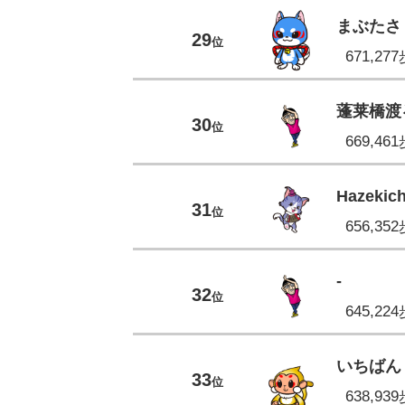
まぶたさ
29
位
671,27
蓬莱橋渡
30
位
669,46
Hazekich
31
位
656,35
-
32
位
645,22
いちばん
33
位
638,93