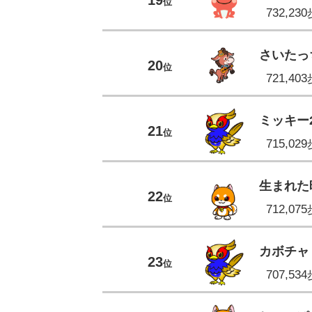
位
732,23
さいたっ
20
位
721,40
ミッキー2
21
位
715,02
生まれた
22
位
712,07
カボチャ
23
位
707,53