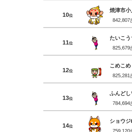
焼津市小
10
位
842,80
たいこう
11
位
825,67
こめこめ
12
位
825,28
ふんどし
13
位
784,69
ショウジK
14
位
759,12