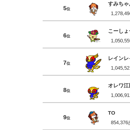
すみちゃ
5
位
1,278,
こーしょ
6
位
1,050,
レインレ
7
位
1,045,
オレワ江
8
位
1,006,
TO
9
位
854,37