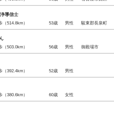
進浄導信士
4歩（514.8km）
53歳
男性
駿東郡長泉町
ん
0歩（503.0km）
56歳
男性
御殿場市
1歩（392.4km）
52歳
男性
5歩（380.6km）
60歳
女性