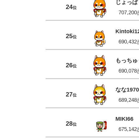
じょっぱ
24
位
707,20
Kintoki1
25
位
690,43
もっちゅ
26
位
690,07
なな1970
27
位
689,24
MIKI66
28
位
675,14