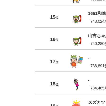
1651和
15
位
743,02
山吉ちゃ
16
位
740,28
-
17
位
736,89
-
18
位
734,46
スズカツ
19