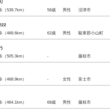
り
0歩（539.7km）
58歳
男性
沼津市
222
2歩（468.6km）
62歳
男性
駿東郡小山町
う
8歩（505.3km）
-
藤枝市
8歩（468.9km）
-
女性
富士市
2歩（464.1km）
68歳
男性
藤枝市